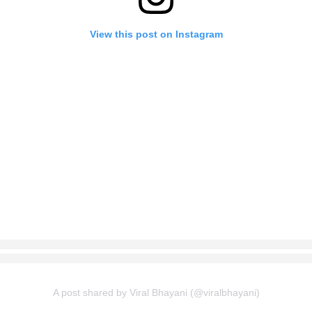
View this post on Instagram
A post shared by Viral Bhayani (@viralbhayani)