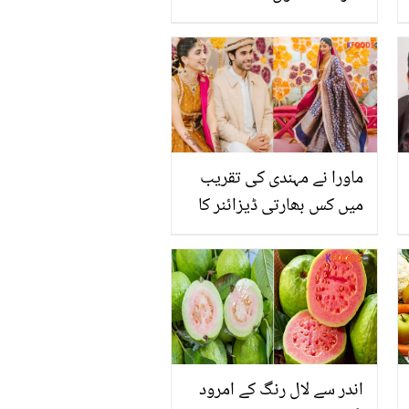
جانیئے گوند کے چند ناقابلِ
یقین فوائد
ماورا نے مہندی کی تقریب
میں کس بھارتی ڈیزائنر کا
جوڑا پہنا؟ رنگا رنگ
تصویریں سوشل میڈیا پر
چھا گئیں
اندر سے لال رنگ کے امرود