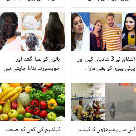
آجاتے ہیں؟ اب جانئیے ان
عباس اور درفشاں ڈیٹ کر
کو بھگانے کے چند آسان
رہے ہیں؟ مائرہ خان کا
طریقے!!!
انکشاف
اشفاق نے 3 شادیاں کیں اور
بالوں کو لمبا، گھنا اور
پہلی بیوی کو بھی مارا..
خوبصورت بنانا چاپتی ہیں
کرن ناز کی حمایت کرنے پر
تو جانیں گھر میں شیمپو
رابعہ انعم پھٹ پڑیں
بنانے کے دو آسان طریقے جو
کریں بالوں کی خوبصورتی
میں اضافہ اور ڈالیں ان میں
نئی جان
اس سے پھیپھڑوں کا کینسر
کیلشیم کی کمی کو صحت