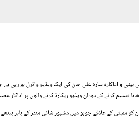
ی بیٹی و اداکارہ سارہ علی خان کی ایک ویڈیو وائرل ہو رہی ہ
ھانا تقسیم کرنے کے دوران ویڈیو ریکارڈ کرنے والوں پر اداکار غصہ
 کو ممبئی کے علاقے جوہو میں مشہور شانی مندر کے باہر بیٹھے