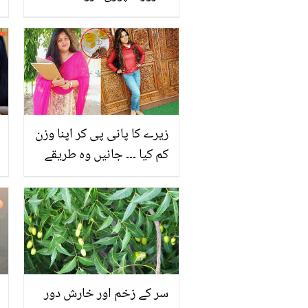
تمھاری خواہش پوری کرے
گا.. 100 سے زیادہ رشتے
آچکے ہیں! علی شیخانی کی
نجی زندگی سے متعلق چند
راز
زیرے کا پانی پی کر اپنا وزن
کم کیا ۔۔۔ جانیں وہ طریقے
جس سے خاتون نے چند ماہ
میں اپنا وزن تیزی سے
گھٹایا
سر کے زخم اور خارش دور