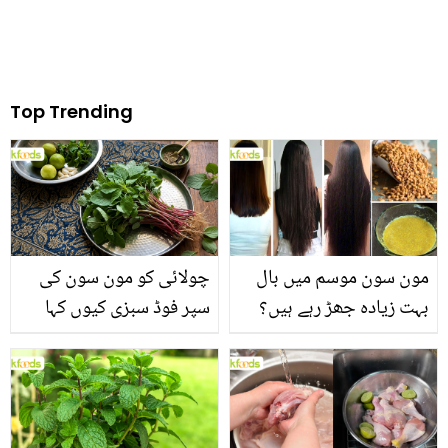
Top Trending
مون سون موسم میں بال
چولائی کو مون سون کی
بہت زیادہ جھڑ رہے ہیں؟
سپر فوڈ سبزی کیوں کہا
جانیں بالوں کو مضبوط
جاتا ہے؟ جانیں وٹامنز،
بنانے کے چند قدرتی طریقے
منرلز اور اینٹی آکسیڈنٹس
سے بھرپور اس سبزی کے
فائدے