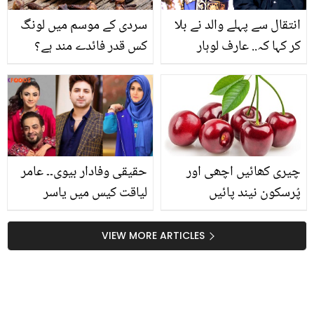
انتقال سے پہلے والد نے بلا
سردی کے موسم میں لونگ
کر کہا کہ.. عارف لوہار
کس قدر فائدے مند ہے؟
مرحوم باپ کا ذکر کرتے
جانیئے لونگ استعمال کرنے
ہوئے پھوٹ پھوٹ کر رو
کے مختلف طریقے اور ان
پڑے
کے فوائد
چیری کھائیں اچھی اور
حقیقی وفادار بیوی۔۔ عامر
پُرسکون نیند پائیں
لیاقت کیس میں یاسر
شامی کے وارنٹ گرفتاری پر
بشریٰ اقبال نے کیا کہا؟ سب
VIEW MORE ARTICLES
تعریف کرنے لگے