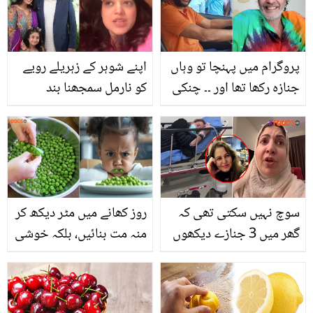
پروگرام میں پہنچا تو وہاں
اپنے شوہر کے زہریلے رویے
جنازہ رکھا تھا اور ۔۔ چنکی
کو نارمل سمجھنا بند
پانڈے نے دلچسپ قصہ سنا
کریں۔۔ صنم جنگ کے شوہر
کر سب کو حیران دیا
ان پر طنز کیوں کرتے ہیں؟
دلبرداشتہ ہو کر ویڈیو میں
کیا کہہ دیا
سوچ نہیں سکتی تھی کہ
روز کھانے میں مٹر دیکھ کر
گھر میں 3 جنازے دیکھوں
منہ مت بنائیں، بلکہ خوشی
گی۔۔ شگفتہ اعجاز کی ماں،
سے کھائیں! جانیں مٹر
بہن اور والد کا انتقال 10
کھانے سے جسم کو کیا کیا
مہینے میں کس طرح ہوا؟
فائدے ملتے ہیں؟