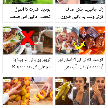
رُک جائیں۔۔ چکن صاف
پودینہ قدرت کا انمول
کرتے وقت یہ باتیں ضرور
تحفہ۔۔ جانیں اس صحت
یاد رکھیں
بخش پتوں کے 10 حیرت
انگیز طبی فوائد
گوشت گلانے کے 4 آسان اور
تربوز پر پانی نہ پینا یا
آزمودہ طریقے۔۔ آپ بھی
مچھلی کے بعد دودھ کا
جانیں انٹرنیشنل شیف کے
استعمال۔۔ جانیں کھانوں
بتائے راز
سے متعلق غلط فہمیوں کی
حقیقت کیا ہے اور افواہ
کیا؟