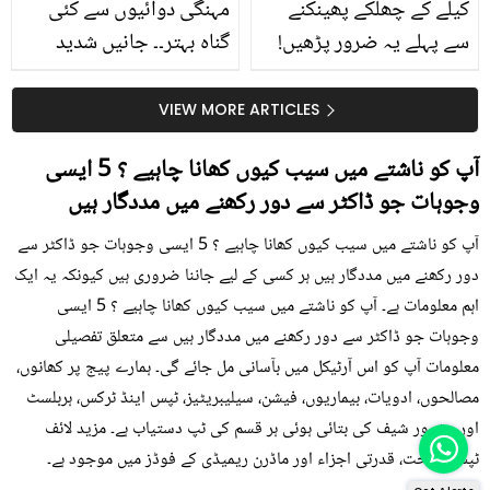
کیلے کے چھلکے پھینکنے
مہنگی دوائیوں سے کئی
سے پہلے یہ ضرور پڑھیں!
گناہ بہتر۔۔ جانیں شدید
جلد کے 3 بڑے مسائل کا
گرمی کے موسم میں آڑو
سستا اور قدرتی حل
کیوں کھانا چاہیے؟
VIEW MORE ARTICLES
آپ کو ناشتے میں سیب کیوں کھانا چاہیے ؟ 5 ایسی
وجوہات جو ڈاکٹر سے دور رکھنے میں مددگار ہیں
آپ کو ناشتے میں سیب کیوں کھانا چاہیے ؟ 5 ایسی وجوہات جو ڈاکٹر سے
دور رکھنے میں مددگار ہیں ہر کسی کے لیے جاننا ضروری ہیں کیونکہ یہ ایک
اہم معلومات ہے۔ آپ کو ناشتے میں سیب کیوں کھانا چاہیے ؟ 5 ایسی
وجوہات جو ڈاکٹر سے دور رکھنے میں مددگار ہیں سے متعلق تفصیلی
معلومات آپ کو اس آرٹیکل میں بآسانی مل جائے گی۔ ہمارے پیج پر کھانوں،
مصالحوں، ادویات، بیماریوں، فیشن، سیلیبریٹیز، ٹپس اینڈ ٹرکس، ہربلسٹ
اور مشہور شیف کی بتائی ہوئی ہر قسم کی ٹپ دستیاب ہے۔ مزید لائف
ٹپس، صحت، قدرتی اجزاء اور ماڈرن ریمیڈی کے فوڈز میں موجود ہے۔