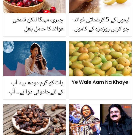
لیموں کے 5 کرشماتی فوائد
چیری٬ مہنگا لیکن قیمتی
جو کریں روزمرہ کے کاموں
فوائد کا حامل پھل
میں آپ کی بھرپور مدد اور
بچائے آپ کے ہزاروں روپے
رات کو گرم دودھ پینا آپ
Ye Wale Aam Na Khaye
کے لئےجادوئی دوا ہے۔۔ آپ
کو 7 زبردست فائدے حاصل
ہوں گے