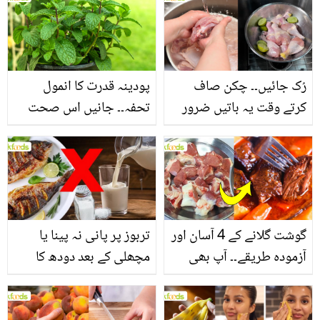
بنانے کے چند قدرتی طریقے
منرلز اور اینٹی آکسیڈنٹس
سے بھرپور اس سبزی کے
فائدے
رُک جائیں۔۔ چکن صاف
پودینہ قدرت کا انمول
کرتے وقت یہ باتیں ضرور
تحفہ۔۔ جانیں اس صحت
یاد رکھیں
بخش پتوں کے 10 حیرت
انگیز طبی فوائد
گوشت گلانے کے 4 آسان اور
تربوز پر پانی نہ پینا یا
آزمودہ طریقے۔۔ آپ بھی
مچھلی کے بعد دودھ کا
جانیں انٹرنیشنل شیف کے
استعمال۔۔ جانیں کھانوں
بتائے راز
سے متعلق غلط فہمیوں کی