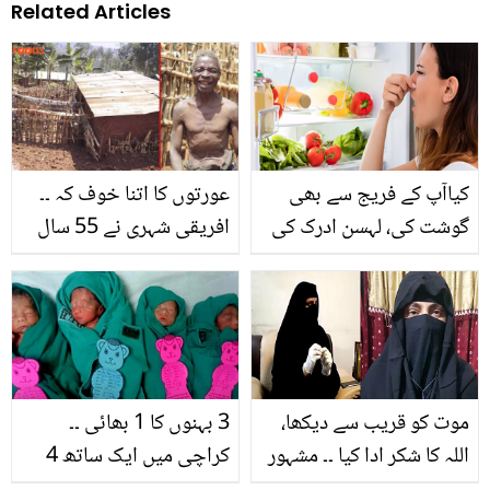
Related Articles
کیاآپ کے فریج سے بھی
عورتوں کا اتنا خوف کہ ۔۔
گوشت کی، لہسن ادرک کی
افریقی شہری نے 55 سال
بو آرہی ہے۔۔۔ تو ہمارے بتائے
ایک کمرے میں گزار دیئے،
ہوئے یہ ٹوٹکے آزمائیے اور
آخر وہ خواتین سے اتنا ڈرتا
بو سے نجات پائیے
کیوں ہے؟
موت کو قریب سے دیکھا،
3 بہنوں کا 1 بھائی ۔۔
اللہ کا شکر ادا کیا ۔۔ مشہور
کراچی میں ایک ساتھ 4
سیاست دان نے کس وجہ
بچوں کی پیدائش، ڈاکٹر