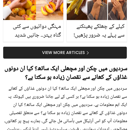
حقیقت کیا ہے اور افواہ
کیا؟
کیلے کے چھلکے پھینکنے
مہنگی دوائیوں سے کئی
سے پہلے یہ ضرور پڑھیں!
گناہ بہتر۔۔ جانیں شدید
جلد کے 3 بڑے مسائل کا
گرمی کے موسم میں آڑو
سستا اور قدرتی حل
کیوں کھانا چاہیے؟
VIEW MORE ARTICLES
سردیوں میں چکن اور مچھلی ایک ساتھ؟ کیا ان دونوں
غذاؤں کے کھانے سے نقصان زیادہ ہو سکتا ہے؟
سردیوں میں چکن اور مچھلی ایک ساتھ؟ کیا ان دونوں غذاؤں کے کھانے
سے نقصان زیادہ ہو سکتا ہے؟ ہر کسی کے لیے جاننا ضروری ہیں کیونکہ یہ
ایک اہم معلومات ہے۔ سردیوں میں چکن اور مچھلی ایک ساتھ؟ کیا ان
دونوں غذاؤں کے کھانے سے نقصان زیادہ ہو سکتا ہے؟ سے متعلق تفصیلی
معلومات آپ کو اس آرٹیکل میں بآسانی مل جائے گی۔ ہمارے پیج پر کھانوں،
مصالحوں، ادویات، بیماریوں، فیشن، سیلیبریٹیز، ٹپس اینڈ ٹرکس، ہربلسٹ