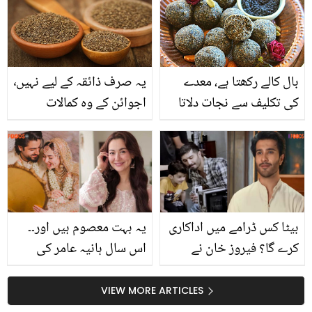
لینے والی خوبصورت تلاوت
کی ویڈیو
بال کالے رکھتا ہے، معدے
یہ صرف ذائقہ کے لیے نہیں٬
کی تکلیف سے نجات دلاتا
اجوائن کے وہ کمالات
ہے ۔۔ کالے تل کے 5 صحت
جنہیں جان کر آپ روزانہ
سے متعلق فوائد جوآپ بھی
اس کا استعمال کریں گے
جان لیں
بیٹا کس ڈرامے میں اداکاری
یہ بہت معصوم ہیں اور۔۔
کرے گا؟ فیروز خان نے
اس سال ہانیہ عامر کی
اشاروں اشاروں میں بتا دیا
زندگی میں کیا کچھ ہونے
والا ہے؟ ماہر نجوم کی
VIEW MORE ARTICLES
دلچسپ پپیش گوئی