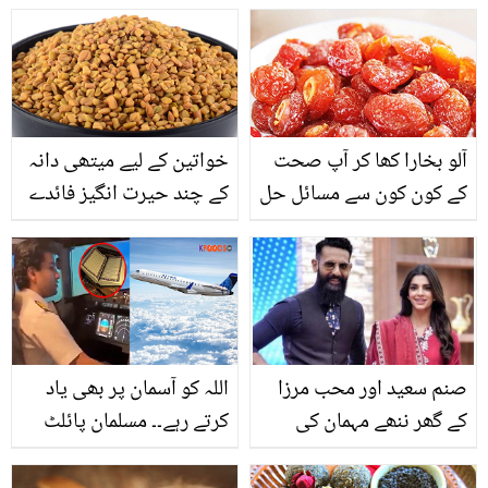
سے برقع پہننا شروع کیا؟
حیران کیوں؟
آلو بخارا کھا کر آپ صحت
خواتین کے لیے میتھی دانہ
کے کون کون سے مسائل حل
کے چند حیرت انگیز فائدے
کر سکتے ہیں؟قدرت کا
انمول تحفہ جس کے
خواص جان کر آپ حیران
رہ جائیں گے۔۔
صنم سعید اور محب مرزا
اللہ کو آسمان پر بھی یاد
کے گھر ننھے مہمان کی
کرتے رہے۔۔ مسلمان پائلٹ
آمد.. لڑکا ہوا یا لڑکی اور نام
کی ہوائی جہاز اڑانے کے
کیا رکھا؟
دوران قرآن کی دل چھو