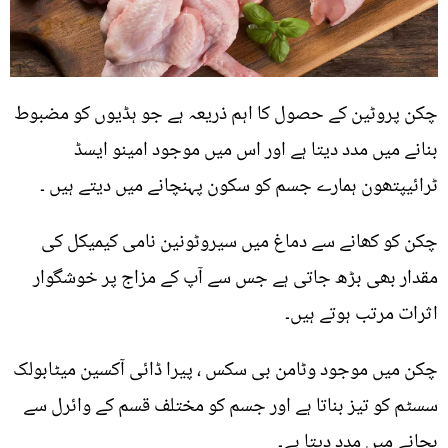
چکن پروٹین کے حصول کا اہم ذریعہ ہے جو ہڈیوں کو مضبوط
بنانے میں مدد دیتا ہے اور اس میں موجود امینو ایسڈ
ٹرائیپتھون ہمارے جسم کو سکون پہنچانے میں دیتے ہیں ۔
چکن کو کھانے سے دماغ میں سیروٹونین نامی کیمیکل کی
مقدار بھی بڑھ جاتی ہے جس سے آپ کے مزاج پر خوشگوار
اثرات مرتب ہوتے ہیں۔
چکن میں موجود وٹامن بی سکس ، پیرا ڈائی آکسین میٹابولک
سسٹم کو تیز بناتا ہے اور جسم کو مختلف قسم کے وائرل سے
بچانے میں مدد دیتا ہے۔