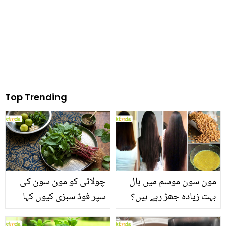
Top Trending
مون سون موسم میں بال
چولائی کو مون سون کی
بہت زیادہ جھڑ رہے ہیں؟
سپر فوڈ سبزی کیوں کہا
جانیں بالوں کو مضبوط
جاتا ہے؟ جانیں وٹامنز،