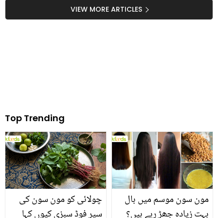
ہیں؟ ان کی زندگی کی وہ
بل پڑجائے تو فوری طور پر
VIEW MORE ARTICLES
کہانی جس کے بارے میں
کیا کرنا چاہیئے؟ آسان
لوگوں کو کم ہی علم ہے
گھریلو علاج سامنے آگیا
Top Trending
مون سون موسم میں بال
چولائی کو مون سون کی
بہت زیادہ جھڑ رہے ہیں؟
سپر فوڈ سبزی کیوں کہا