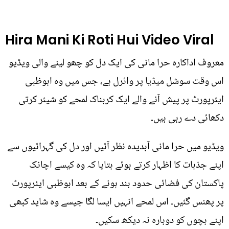
Hira Mani Ki Roti Hui Video Viral
معروف اداکارہ حرا مانی کی ایک دل کو چھو لینے والی ویڈیو
اس وقت سوشل میڈیا پر وائرل ہے، جس میں وہ ابوظبی
ایئرپورٹ پر پیش آنے والے ایک کربناک لمحے کو شیئر کرتی
دکھائی دے رہی ہیں۔
ویڈیو میں حرا مانی آبدیدہ نظر آئیں اور دل کی گہرائیوں سے
اپنے جذبات کا اظہار کرتے ہوئے بتایا کہ وہ کیسے اچانک
پاکستان کی فضائی حدود بند ہونے کے بعد ابوظبی ایئرپورٹ
پر پھنس گئیں۔ اس لمحے انہیں ایسا لگا جیسے وہ شاید کبھی
اپنے بچوں کو دوبارہ نہ دیکھ سکیں۔