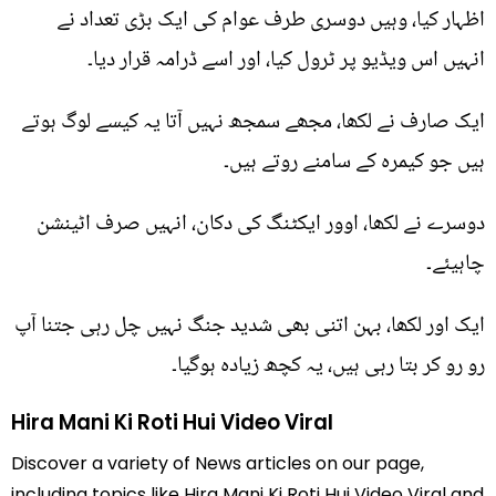
اظہار کیا، وہیں دوسری طرف عوام کی ایک بڑی تعداد نے
انہیں اس ویڈیو پر ٹرول کیا، اور اسے ڈرامہ قرار دیا۔
ایک صارف نے لکھا، مجھے سمجھ نہیں آتا یہ کیسے لوگ ہوتے
ہیں جو کیمرہ کے سامنے روتے ہیں۔
دوسرے نے لکھا، اوور ایکٹنگ کی دکان، انہیں صرف اٹینشن
چاہیئے۔
ایک اور لکھا، بہن اتنی بھی شدید جنگ نہیں چل رہی جتنا آپ
رو رو کر بتا رہی ہیں، یہ کچھ زیادہ ہوگیا۔
Hira Mani Ki Roti Hui Video Viral
Discover a variety of News articles on our page,
including topics like Hira Mani Ki Roti Hui Video Viral and