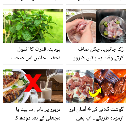
جانیں بالوں کو مضبوط
جاتا ہے؟ جانیں وٹامنز،
بنانے کے چند قدرتی طریقے
منرلز اور اینٹی آکسیڈنٹس
سے بھرپور اس سبزی کے
فائدے
رُک جائیں۔۔ چکن صاف
پودینہ قدرت کا انمول
کرتے وقت یہ باتیں ضرور
تحفہ۔۔ جانیں اس صحت
یاد رکھیں
بخش پتوں کے 10 حیرت
انگیز طبی فوائد
گوشت گلانے کے 4 آسان اور
تربوز پر پانی نہ پینا یا
آزمودہ طریقے۔۔ آپ بھی
مچھلی کے بعد دودھ کا
جانیں انٹرنیشنل شیف کے
استعمال۔۔ جانیں کھانوں