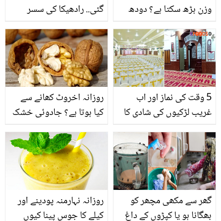
وزن بڑھ سکتا ہے؟ دودھ
گئی.. رادھیکا کی سسر
آپ کے جسم کو کس طرح
مکیش امبانی سے لڑتے ہوئے
کی بیماریوں سے محفوظ
ویڈیو وائرل
رکھتا ہے؟
5 وقت کی نماز اور اب
روزانہ اخروٹ کھانے سے
غریب لڑکیوں کی شادی کا
کیا ہوتا ہے؟ جادوئی خشک
انتظام ۔۔ اسلام آباد کی
پھل اخروٹ کے استعمال
مسجد میں مفت شادی کا
سے جسم میں آنے والی وہ
انتظامات کرکے اعلیٰ مثال
تبدیلی جو آپ زندگی بدل
قائم کردی گئی
دے
گھر سے مکھی مچھر کو
روزانہ نہارمنہ پودینے اور
بھگانا ہو یا کپڑوں کے داغ
کیلے کا جوس پینا کیوں