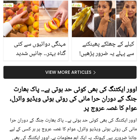
بتائے راز
سے متعلق غلط فہمیوں کی
حقیقت کیا ہے اور افواہ
کیا؟
کیلے کے چھلکے پھینکنے
مہنگی دوائیوں سے کئی
سے پہلے یہ ضرور پڑھیں!
گناہ بہتر۔۔ جانیں شدید
جلد کے 3 بڑے مسائل کا
گرمی کے موسم میں آڑو
سستا اور قدرتی حل
کیوں کھانا چاہیے؟
VIEW MORE ARTICLES
اوور ایکٹنگ کی بھی کوئی حد ہوتی ہے۔۔ پاک بھارت
جنگ کے دوران حرا مانی کی روتی ہوئی ویڈیو وائرل،
عوام کا غصہ عروج پر
اوور ایکٹنگ کی بھی کوئی حد ہوتی ہے۔۔ پاک بھارت جنگ کے دوران حرا
مانی کی روتی ہوئی ویڈیو وائرل، عوام کا غصہ عروج پر ہر کسی کے لیے
جاننا ضروری ہیں کیونکہ یہ ایک اہم معلومات ہے۔ اوور ایکٹنگ کی بھی