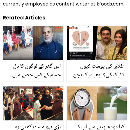
currently employed as content writer at kfoods.com.
Related Articles
طلاق کی پوسٹ کیوں
اس گھر کے لوگوں کا دل
لائیک کی؟ ابھیشیک بچن
جسم کے کس حصے میں
کی طلاق سے متعلق پوسٹ
موجود ہے؟ جان کر ڈاکٹر
لائیک کرنے کی وجہ سامنے
بھی حیران رہ گئے! دیکھیں
آگئی
کیا دودھ پینے سے آپ کا
بڑی بہو منہ دیکھتی رہ