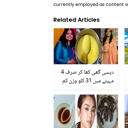
currently employed as content w
Related Articles
دیسی گھی کھا کر صرف 4
مہینے میں 31 کلو وزن کم
کرلیا۔۔ جانیے اس لڑکی نے
موٹاپا کم کرنے کے ساتھ
اصلی گھی کے کیا حیرت
انگیز فائدے بتائے