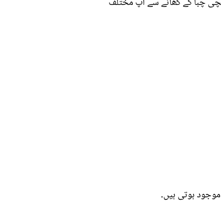
ئچی چبا کے کھانے سے آپ مختلف
موجود ہوتی ہیں۔