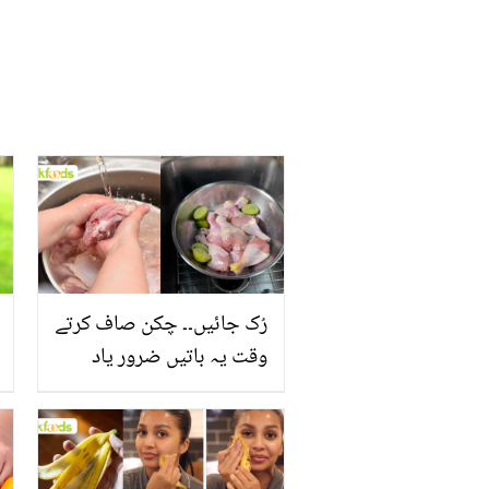
رُک جائیں۔۔ چکن صاف کرتے
وقت یہ باتیں ضرور یاد
رکھیں