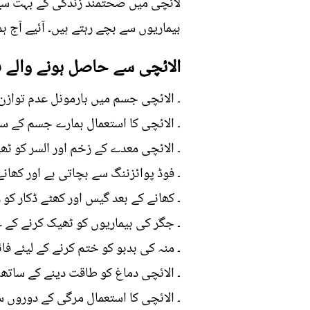
لائچی میں صحتمند زندگی کے بہت سے ر
بیماریوں سے بچے رہتے ہیں۔ آئیے آج ہ
الائچی سے حاصل ہونے والے ف
۔ الائچی جسم میں ہارمونل عدم توازن 
۔ الائچی کا استعمال ہمارے جسم کے سا
۔ الائچی معدے کے زخم اور السر کو ٹ
۔ فوڈ پوائزننگ سے بچاتی ہے اور کھان
۔ کھانے کے بعد گیس اور کھٹے ڈکار کو 
۔ جگر کی بیماریوں کو ٹھیک کرنے کے 
۔ منہ کی بدبو کو ختم کرنے کے لیئے فا
۔ الائچی دماغ کو طاقت دینے کے ساتھ
۔ الائچی کا استعمال مرگی کے دوروں س