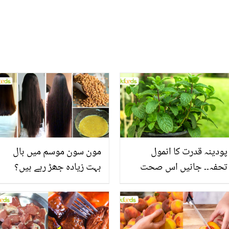
پودینہ قدرت کا انمول
مون سون موسم میں بال
تحفہ۔۔ جانیں اس صحت
بہت زیادہ جھڑ رہے ہیں؟
بخش پتوں کے 10 حیرت
جانیں بالوں کو مضبوط
انگیز طبی فوائد
بنانے کے چند قدرتی طریقے