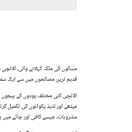
مسالوں کی ملکہ کہلانے والی، الائچی دن
قدیم ترین مصالحوں میں سے ایک سمجھا
الائچی کئی مختلف پودوں کے بیجوں س
میٹھے اور لذیذ پکوانوں کی تکمیل کرت
مشروبات، جیسے کافی اور چائے میں بھ