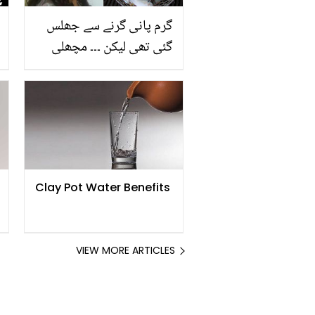
گرم پانی گرنے سے جھلس
گئی تھی لیکن ۔۔۔ مچھلی
کی جلد سے کیسے اس
خاتون کا علاج کیا گیا؟
برازیلین ڈاکٹر کا انوکھا
کارنامہ
Clay Pot Water Benefits
VIEW MORE ARTICLES