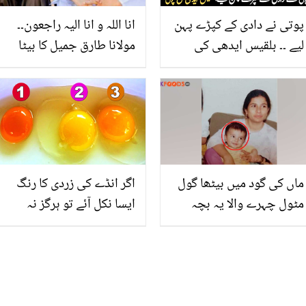
پوتی نے دادی کے کپڑے پہن
انا اللہ و انا الیہ راجعون۔۔
لیے ۔۔ بلقیس ایدھی کی
مولانا طارق جمیل کا بیٹا
ڈاکٹر پوتی نے کون سی اہم
عاصم جمیل گولی لگنے سے
ذمہ داری سنبھال لی؟
انتقال کر گیا
ماں کی گود میں بیٹھا گول
اگر انڈے کی زردی کا رنگ
مٹول چہرے والا یہ بچہ
ایسا نکل آئے تو ہرگز نہ
کون ہے جو آج شوبز
کھائیں کیونکہ! زردی کا رنگ
انڈسٹری کا مقبول ترین
کس چیز کی علامت ظاہر
اداکار ہے؟
کرتا ہے؟ جانیں دلچسپ
معلومات