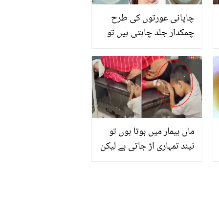
چاپانی عورتوں کی طرح
چمکدار جلد چاہتی ہیں تو
لونگ کے پانی میں یہ چیز
ملا کر لگائیں۔۔ جھریاں دور
کرنے کے لئے جاپان کی
خواتین کا صدیوں پرانا راز
ماں بیمار میں ہوتا ہوں تو
نیند تمہاری اڑ جاتی ہے لیکن
آج دیکھو میرے یہ آنسو ۔۔
بیمار ماں کے پاس بیٹھے
بچے کا وہ عمل جس نے
لوگوں کو پگھلا دیا، دیکھیے