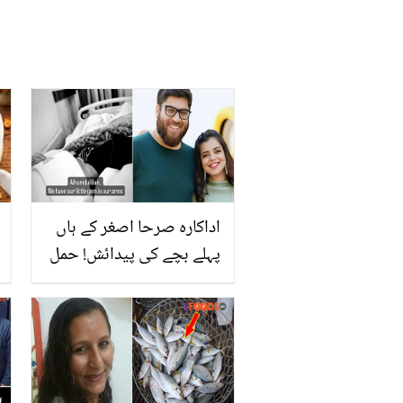
اداکارہ صرحا اصغر کے ہاں
پہلے بچے کی پیدائش! حمل
میں کون سی غذاؤں کا
استعمال کیا؟