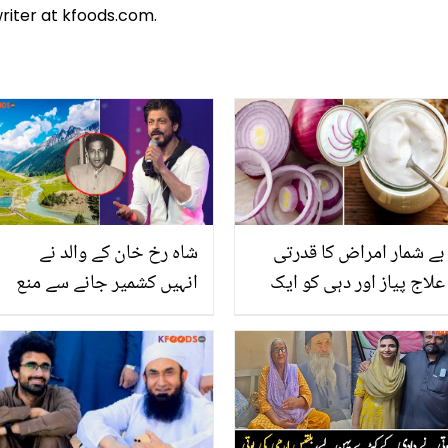
riter at kfoods.com.
بے شمار امراض کا قدرتی
شاہ رخ خان کے والد نے
علاج پیاز اور دہی کو ایک
انہیں کشمیر جانے سے منع
ساتھ کھائیں تو کیا نتائج
کیوں کیا تھا؟ سالوں بعد
حاصل ہوتے ہیں ۔۔ صحت
اداکار کا انکشاف
مند رہنا ہے تو ان دو سستی
اشیاء کا استعمال معمول
بنالیں