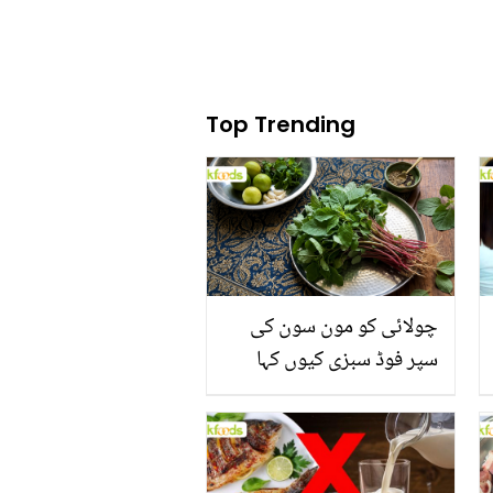
Top Trending
چولائی کو مون سون کی
سپر فوڈ سبزی کیوں کہا
جاتا ہے؟ جانیں وٹامنز،
منرلز اور اینٹی آکسیڈنٹس
سے بھرپور اس سبزی کے