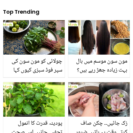
Top Trending
مون سون موسم میں بال
چولائی کو مون سون کی
بہت زیادہ جھڑ رہے ہیں؟
سپر فوڈ سبزی کیوں کہا
جانیں بالوں کو مضبوط
جاتا ہے؟ جانیں وٹامنز،
بنانے کے چند قدرتی طریقے
منرلز اور اینٹی آکسیڈنٹس
سے بھرپور اس سبزی کے
فائدے
رُک جائیں۔۔ چکن صاف
پودینہ قدرت کا انمول
کرتے وقت یہ باتیں ضرور
تحفہ۔۔ جانیں اس صحت