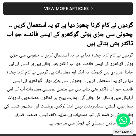
سستا اور قدرتی حل
کیوں کھانا چاہیے؟
VIEW MORE ARTICLES
گردوں نے کام کرنا چھوڑ دیا ہے تو یہ استعمال کریں ۔۔
چھوٹی سی جڑی بوٹی گوکھرو کے ایسے فائدے جو اب
ڈاکٹر بھی بتاتے ہیں
گردوں نے کام کرنا چھوڑ دیا ہے تو یہ استعمال کریں ۔۔ چھوٹی سی جڑی
بوٹی گوکھرو کے ایسے فائدے جو اب ڈاکٹر بھی بتاتے ہیں ہر کسی کے لیے
جاننا ضروری ہیں کیونکہ یہ ایک اہم معلومات ہے۔ گردوں نے کام کرنا چھوڑ
دیا ہے تو یہ استعمال کریں ۔۔ چھوٹی سی جڑی بوٹی گوکھرو کے ایسے
فائدے جو اب ڈاکٹر بھی بتاتے ہیں سے متعلق تفصیلی معلومات آپ کو اس
آرٹیکل میں بآسانی مل جائے گی۔ ہمارے پیج پر کھانوں، مصالحوں، ادویات،
بیماریوں، فیشن، سیلیبریٹیز، ٹپس اینڈ ٹرکس، ہربلسٹ اور مشہور شیف کی
بتائی ہوئی ہر قسم کی ٹپ دستیاب ہے۔ مزید لائف ٹپس، صحت، قدرتی
اجزاء اور ماڈرن ریمیڈی کے فوڈز میں موجود ہے۔
Get Alerts