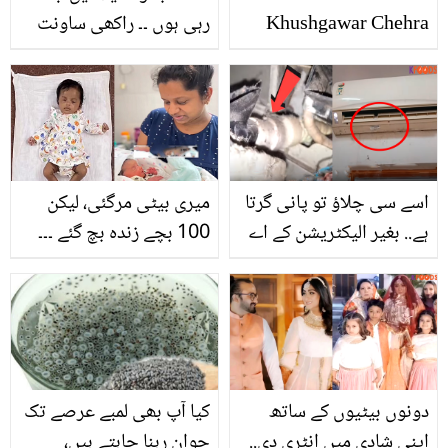
Khushgawar Chehra
رہی ہوں ۔۔ راکھی ساونت
Magar Kaise?
مسلمان ہونے کے بعد پہلی
مرتبہ عمرے پر جاتے ہوئے
آبدیدہ، ویڈیو وائرل
اسے سی چلاؤ تو پانی گرتا
میری بیٹی مرگئی، لیکن
ہے.. بغیر الیکٹریشن کے اے
100 بچے زندہ بچ گئے ۔۔۔
سی کیسے ٹھیک کریں؟
ننھی بچی کو کیا ہوا کہ وہ
دیکھیں
دنیا سے چلی بسی؟
دونوں بیٹیوں کے ساتھ
کیا آپ بھی لمبے عرصے تک
اپنی شادی میں انٹری دی..
جوان رہنا چاہتے ہیں،