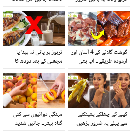
یاد رکھیں
بخش پتوں کے 10 حیرت
انگیز طبی فوائد
گوشت گلانے کے 4 آسان اور
تربوز پر پانی نہ پینا یا
آزمودہ طریقے۔۔ آپ بھی
مچھلی کے بعد دودھ کا
جانیں انٹرنیشنل شیف کے
استعمال۔۔ جانیں کھانوں
بتائے راز
سے متعلق غلط فہمیوں کی
حقیقت کیا ہے اور افواہ
کیا؟
کیلے کے چھلکے پھینکنے
مہنگی دوائیوں سے کئی
سے پہلے یہ ضرور پڑھیں!
گناہ بہتر۔۔ جانیں شدید
جلد کے 3 بڑے مسائل کا
گرمی کے موسم میں آڑو