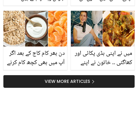
مدیحہ رضوی نے اچانک
مضبوط ہڈیاں اور لمبے
دوسری شادی کس سے
گھنے بال ،تخم بالنگا حسن
کرلی؟ دیکھیں
اور صحت دونوں کا ضامن
ہے
میں نے اپنی ہڈی پکائی اور
دن بھر کام کاج کے بعد اگر
کھاگئی ۔۔ خاتون نے اپنے
آپ میں بھی کچھ کام کرنے
جسم کی کون سی ہڈی کا
کی ہمت نہیں ہوتی تو
سالن پکا کر کھالیا؟
جانیئے چند ایسے عام
VIEW MORE ARTICLES
کھانے جو آپ کو دیں
انرجی اور جسم کو بنائیں
مضبوط