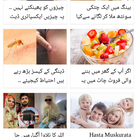
ہینگ میں ایک چٹکی
چیزوں کو پھینکئے نہیں ۔۔
سونٹھ ملا کر لگانے سےکیا
یہ چیزیں ایکسپائری ڈیٹ
ہوتا ہے؟ ہینگ کے استعمال
کے بعد بھی کھائی جا
کے 5 طریقے جن سے آپ
سکتی ہیں !
کئی فائدے اٹھا سکتے ہیں
اگر آپ کے گھر میں بننے
ڈینگی کے کیسز بڑھ رہے
والی فروٹ چاٹ میں یہ
ہیں احتیاط کیجیئے ۔۔
پھل شامل ہوتا ہے تو فوراً
جانیئے چند گھریلو نسخوں
۔۔۔ جانیں فروٹ چاٹ میں
کو اپنا کر آپ مچھروں سے
کون سے پھل شامل کرنا
کیسے بچ سکتے ہیں
خطرناک ثابت ہو سکتا ہے؟
Hasta Muskurata
اللہ کا بُلاوا آگیا، میں جا