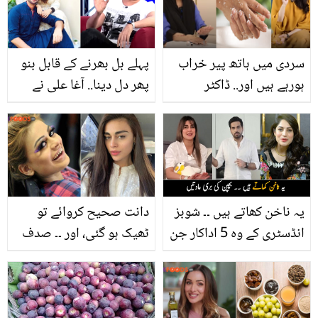
اس میں موجود ایسا تحفہ
خاموشی توڑ دی
جو کرے آپ کی بھی بڑی
مشکل آسان
سردی میں ہاتھ پیر خراب
پہلے بل بھرنے کے قابل بنو
ہورہے ہیں اور.. ڈاکٹر
پھر دل دینا.. آغا علی نے
شائستہ نے فرح اقرار کو
مردوں کو یہ مشورہ کیوں
ہاتھ پیروں کی خوبصورتی
دیا؟
بڑھانے کے کیا ٹپس دیے؟
یہ ناخن کھاتے ہیں ۔۔ شوبز
دانت صحیح کروائے تو
انڈسٹری کے وہ 5 اداکار جن
ٹھیک ہو گئی، اور ۔۔ صدف
کے اندر بچپن کی بری
کنول نے خود کو اچھا
عادتیں آج بھی پائی جاتی
دکھانے کے لیئے کیا کیا؟
ہیں
انٹرویو میں انکشاف