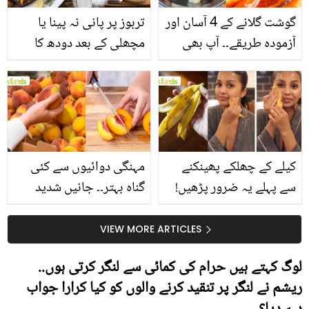
گوشت گلانے کے 4 آسان اور
تربوز پر پانی نہ پینا یا
آزمودہ طریقے۔۔ آپ بھی
مچھلی کے بعد دودھ کا
جانیں انٹرنیشنل شیف کے
استعمال۔۔ جانیں کھانوں
بتائے راز
سے متعلق غلط فہمیوں کی
حقیقت کیا ہے اور افواہ
کیا؟
کیلے کے چھلکے پھینکنے
مہنگی دوائیوں سے کئی
سے پہلے یہ ضرور پڑھیں!
گناہ بہتر۔۔ جانیں شدید
جلد کے 3 بڑے مسائل کا
گرمی کے موسم میں آڑو
سستا اور قدرتی حل
کیوں کھانا چاہیے؟
VIEW MORE ARTICLES
لوگ کہتے ہیں حرام کی کمائی سے لنگر کرتی ہوں..
ریشم نے لنگر پر تنقید کرنے والوں کو کیا کرارا جواب