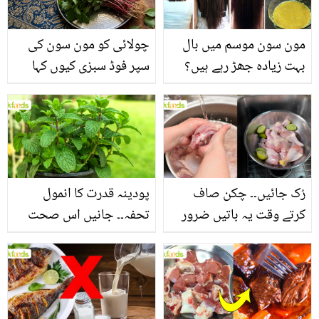
مون سون موسم میں بال
چولائی کو مون سون کی
بہت زیادہ جھڑ رہے ہیں؟
سپر فوڈ سبزی کیوں کہا
جانیں بالوں کو مضبوط
جاتا ہے؟ جانیں وٹامنز،
بنانے کے چند قدرتی طریقے
منرلز اور اینٹی آکسیڈنٹس
سے بھرپور اس سبزی کے
فائدے
رُک جائیں۔۔ چکن صاف
پودینہ قدرت کا انمول
کرتے وقت یہ باتیں ضرور
تحفہ۔۔ جانیں اس صحت
یاد رکھیں
بخش پتوں کے 10 حیرت
انگیز طبی فوائد