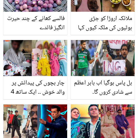
ملائکہ اروڑا کو جڑی
فالسے کھانے کے چند حیرت
بوٹیوں کی ملکہ کیوں کہا
انگیز فائدے
جاتا ہے اور یہ روزانہ زیتون
کا تیل کیوں پیتی ہیں؟
جان کر آپ ایک مرتبہ تو
ضرور استعمال کرنا چاہیں
گے
بل پاس ہوگیا اب بابر اعظم
چار بچوں کی پیدائش پر
سے شادی کروں گا۔
والد خوش ۔۔ ایک ساتھ 4
ٹرانسجینڈر بل کے نتائج انا
بچے پیدا ہونے پر والد نے
شروع! جہیز کا اعلان بھی
نام کیا رکھے؟ جذباتی کر
کردیا، ویڈیو دیکھیں
دیا