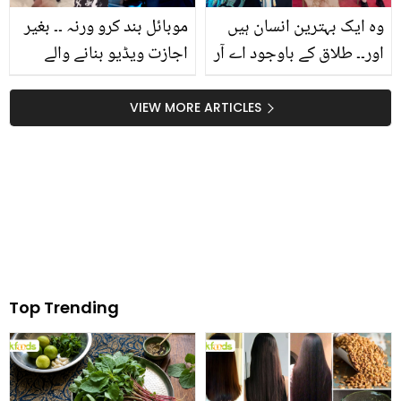
وہ ایک بہترین انسان ہیں
موبائل بند کرو ورنہ ۔۔ بغیر
اور۔۔ طلاق کے باوجود اے آر
اجازت ویڈیو بنانے والے
رحمان پر اٹھنے والے
مداح کیساتھ سلمان خان
سوالات پر سابقہ اہلیہ
نے کیا کیا؟ ویڈیو وائرل
VIEW MORE ARTICLES
خاموش نہ رہ سکیں!
علیحدگی کی کیا وجہ
بتائی؟
Top Trending