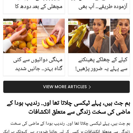
آزمودہ طریقے۔۔ آپ بھی
مچھلی کے بعد دودھ کا
جانیں انٹرنیشنل شیف کے
استعمال۔۔ جانیں کھانوں
بتائے راز
سے متعلق غلط فہمیوں کی
حقیقت کیا ہے اور افواہ
کیا؟
کیلے کے چھلکے پھینکنے
مہنگی دوائیوں سے کئی
سے پہلے یہ ضرور پڑھیں!
گناہ بہتر۔۔ جانیں شدید
جلد کے 3 بڑے مسائل کا
گرمی کے موسم میں آڑو
سستا اور قدرتی حل
کیوں کھانا چاہیے؟
VIEW MORE ARTICLES
ہم جٹ ہیں، پہلے ٹیکسی چلاتا تھا اور.. رندیپ ہودا کے
ماضی کی سخت زندگی سے متعلق انکشافات
ہم جٹ ہیں، پہلے ٹیکسی چلاتا تھا اور.. رندیپ ہودا کے ماضی کی سخت
زندگی سے متعلق انکشافات ہر کسی کے لیے جاننا ضروری ہیں کیونکہ یہ ایک