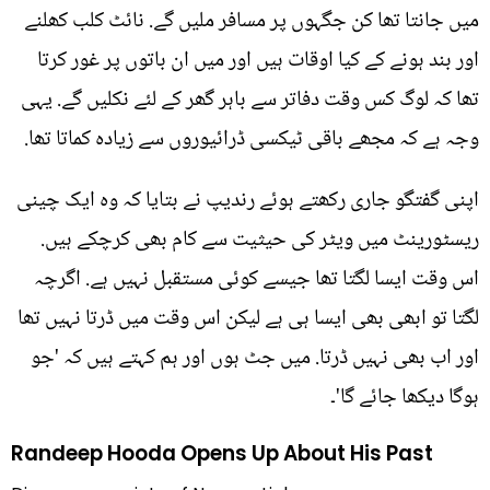
میں جانتا تھا کن جگہوں پر مسافر ملیں گے. نائٹ کلب کھلنے
اور بند ہونے کے کیا اوقات ہیں اور میں ان باتوں پر غور کرتا
تھا کہ لوگ کس وقت دفاتر سے باہر گھر کے لئے نکلیں گے. یہی
وجہ ہے کہ مجھے باقی ٹیکسی ڈرائیوروں سے زیادہ کماتا تھا.
اپنی گفتگو جاری رکھتے ہوئے رندیپ نے بتایا کہ وہ ایک چینی
ریسٹورینٹ میں ویٹر کی حیثیت سے کام بھی کرچکے ہیں.
اس وقت ایسا لگتا تھا جیسے کوئی مستقبل نہیں ہے. اگرچہ
لگتا تو ابھی بھی ایسا ہی ہے لیکن اس وقت میں ڈرتا نہیں تھا
اور اب بھی نہیں ڈرتا. میں جٹ ہوں اور ہم کہتے ہیں کہ 'جو
ہوگا دیکھا جائے گا'۔
Randeep Hooda Opens Up About His Past