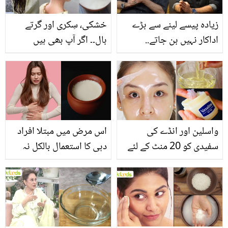
زیادہ پیسے لینے سے بڑے
خشکی، سِکری اور گرتے
اداکار نہیں بن جاتے..
بال۔۔ اگر آپ بھی ہیں
فردوس جمال کی بے جا
پریشان تو آج ہی دہی میں
تنقید کا ہمایوں سعید نے کیا
چینی ڈال کر بتائے ہوئے
منہ توڑ جواب دیا؟
طریقے سے استعمال کریں
اور کمال دیکھیں
واسلین اور انڈے کی
اس مرض میں مبتلا افراد
سفیدی کو 20 منٹ کے لئے
دہی کا استعمال بالکل نہ
چہرے پر لگائیں اور پارلر
کریں۔۔ نقصان دہ ہوسکتا ہے
کے فیشل جیسی شائن گھر
بیٹھے حاصل کریں