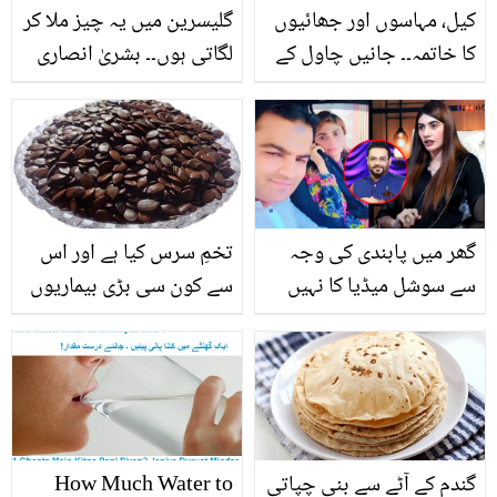
کیل، مہاسوں اور جھائیوں
گلیسرین میں یہ چیز ملا کر
کا خاتمہ۔۔ جانیں چاول کے
لگاتی ہوں۔۔ بشریٰ انصاری
پانی سے چہرے اور بالوں
نے سرد موسم میں جلد کی
کی خوبصورتی بڑھانے کا
حفاظت کا آزمودہ ٹوٹکا بتا
آزمودہ نسخہ کیا ہے؟
دیا
گھر میں پابندی کی وجہ
تخمِ سرس کیا ہے اور اس
سے سوشل میڈیا کا نہیں
سے کون سی بڑی بیماریوں
معلوم تھا.. دانیہ شاہ کی
کا علاج ممکن ہے؟ جانیئے
عامر لیاقت سے پہلی
وہ فوائد جو آپ کی مشکل
ملاقات کہاں ہوئی تھی؟
آسان کر سکتے ہیں
گندم کے آٹے سے بنی چپاتی
How Much Water to