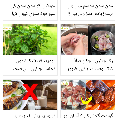
مون سون موسم میں بال
چولائی کو مون سون کی
بہت زیادہ جھڑ رہے ہیں؟
سپر فوڈ سبزی کیوں کہا
جانیں بالوں کو مضبوط
جاتا ہے؟ جانیں وٹامنز،
بنانے کے چند قدرتی طریقے
منرلز اور اینٹی آکسیڈنٹس
سے بھرپور اس سبزی کے
فائدے
رُک جائیں۔۔ چکن صاف
پودینہ قدرت کا انمول
کرتے وقت یہ باتیں ضرور
تحفہ۔۔ جانیں اس صحت
یاد رکھیں
بخش پتوں کے 10 حیرت
انگیز طبی فوائد
گوشت گلانے کے 4 آسان اور
تربوز پر پانی نہ پینا یا