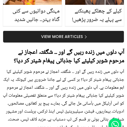
کیلے کے چھلکے پھینکنے
مہنگی دوائیوں سے کئی
سے پہلے یہ ضرور پڑھیں!
گناہ بہتر۔۔ جانیں شدید
جلد کے 3 بڑے مسائل کا
گرمی کے موسم میں آڑو
سستا اور قدرتی حل
کیوں کھانا چاہیے؟
VIEW MORE ARTICLES
آپ دلوں میں زندہ رہیں گے اور ۔۔ شگفتہ اعجاز نے
مرحوم شوہر کیلیئے کیا جذباتی پیغام شیئر کر دیا؟
آپ دلوں میں زندہ رہیں گے اور ۔۔ شگفتہ اعجاز نے مرحوم شوہر کیلیئے کیا
جذباتی پیغام شیئر کر دیا؟ ہر کسی کے لیے جاننا ضروری ہیں کیونکہ یہ ایک
اہم معلومات ہے۔ آپ دلوں میں زندہ رہیں گے اور ۔۔ شگفتہ اعجاز نے مرحوم
شوہر کیلیئے کیا جذباتی پیغام شیئر کر دیا؟ سے متعلق تفصیلی معلومات آپ
کو اس آرٹیکل میں بآسانی مل جائے گی۔ ہمارے پیج پر کھانوں، مصالحوں،
ادویات، بیماریوں، فیشن، سیلیبریٹیز، ٹپس اینڈ ٹرکس، ہربلسٹ اور مشہور
شیف کی بتائی ہوئی ہر قسم کی ٹپ دستیاب ہے۔ مزید لائف ٹپس، صحت،