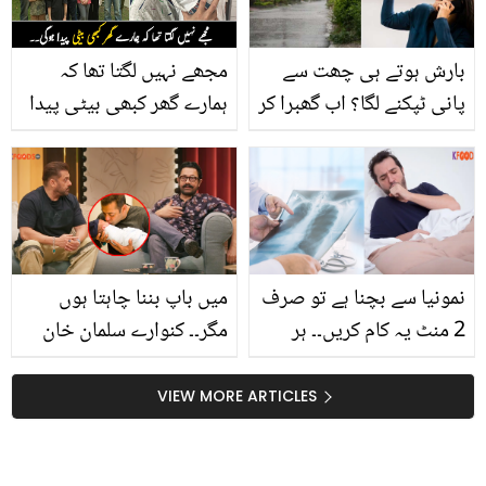
بارش ہوتے ہی چھت سے
مجھے نہیں لگتا تھا کہ
پانی ٹپکنے لگا؟ اب گھبرا کر
ہمارے گھر کبھی بیٹی پیدا
شوہر کو کال لگانے کی
ہوگی ۔۔ 14 بیٹوں کے بعد
ضرورت نہیں! جانیں صرف
جب ماں نے بیٹی کو جنم
100 روپے یہ دراڑیں بند
دیا تو خاوند نے اہلیہ کے
کرنے کا طریقہ
ساتھ کیا سلوک کیا؟
نمونیا سے بچنا ہے تو صرف
میں باپ بننا چاہتا ہوں
2 منٹ یہ کام کریں۔۔ ہر
مگر۔۔ کنوارے سلمان خان
سال 50 ہزار لوگ اس
نے اپنی دلی خواہش کا
بیماری سے مر جاتے ہیں!
اظہار کرتے عامر خان سے
VIEW MORE ARTICLES
جانیں اس سے بچانے والی
کیا کہا؟
آسان عادت کیا ہے؟