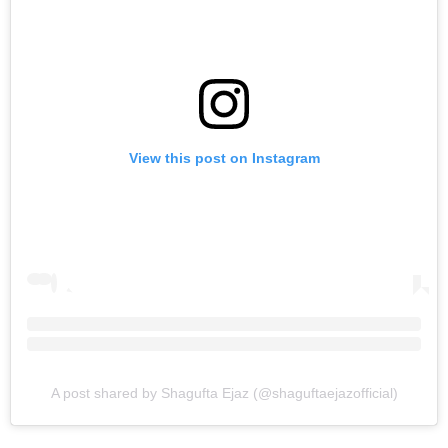
View this post on Instagram
A post shared by Shagufta Ejaz (@shaguftaejazofficial)