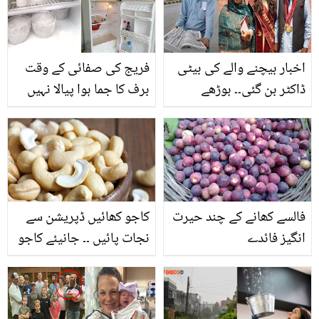
مجبور ہو جائیں گے۔۔!
اخبار بیچنے والے کی بیٹی
فریج کی صفائی کے وقت
ڈاکٹر بن گئی۔۔ بوڑھے
برف کا جما ہوا پیالا نہیں
والدین نے جب بیٹی کا
نکلتا تو جانیے فریج کی
رزلٹ دیکھا، تو کیا کیا؟
صفائی کا ایسا طریقہ جس
سے فریزر پگھلے منٹوں میں
فالسے کھانے کے چند حیرت
کاجو کھائیں ڈپریشن سے
انگیز فائدے
نجات پائیں ۔۔ جانیئے کاجو
کا استعمال آپ کے جسم
میں اور کونسے اہم کام کر
سکتا ہے؟