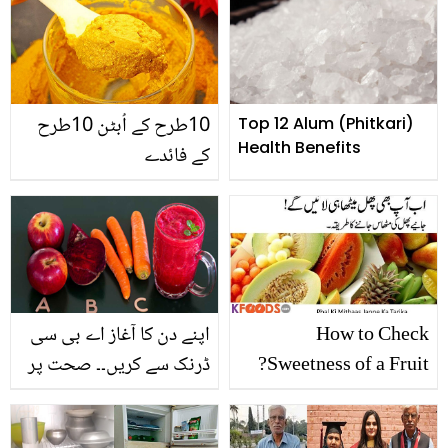
10طرح کے اُبٹن 10طرح
Top 12 Alum (Phitkari)
Health Benefits
کے فائدے
How to Check
اپنے دن کا آغاز اے بی سی
Sweetness of a Fruit?
ڈرنک سے کریں۔۔ صحت پر
اس کے شاندار اثرات جان
کر آپ اسے روز پینے پر