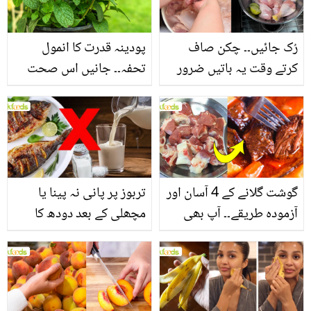
فائدے
رُک جائیں۔۔ چکن صاف
پودینہ قدرت کا انمول
کرتے وقت یہ باتیں ضرور
تحفہ۔۔ جانیں اس صحت
یاد رکھیں
بخش پتوں کے 10 حیرت
انگیز طبی فوائد
گوشت گلانے کے 4 آسان اور
تربوز پر پانی نہ پینا یا
آزمودہ طریقے۔۔ آپ بھی
مچھلی کے بعد دودھ کا
جانیں انٹرنیشنل شیف کے
استعمال۔۔ جانیں کھانوں
بتائے راز
سے متعلق غلط فہمیوں کی
حقیقت کیا ہے اور افواہ
کیا؟