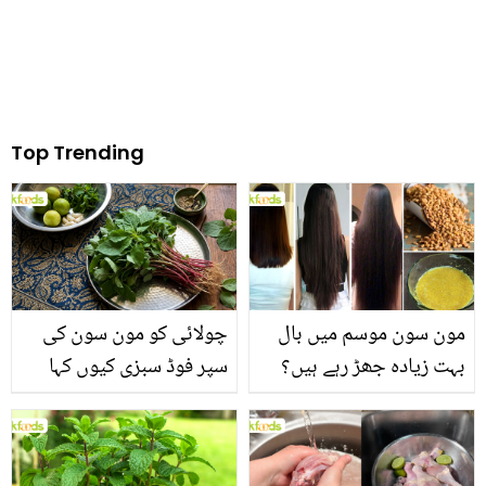
Top Trending
مون سون موسم میں بال
چولائی کو مون سون کی
بہت زیادہ جھڑ رہے ہیں؟
سپر فوڈ سبزی کیوں کہا
جانیں بالوں کو مضبوط
جاتا ہے؟ جانیں وٹامنز،
بنانے کے چند قدرتی طریقے
منرلز اور اینٹی آکسیڈنٹس
سے بھرپور اس سبزی کے