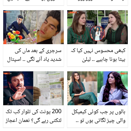
رونے لگا ۔۔ معصوم بیٹے کے
وہ 3 مشروبات کون سے ہیں
گلے سے ایسی کیا چیز نکل
جو ہائی بلڈ پریشر کے
گئی کہ4 دیکھ کر ڈاکٹر
مریضوں کیلیئے مفید ہیں؟
بھی ڈر گئے؟
کبھی محسوس نہیں کیا کہ
سرجری کے بعد ماں کی
بیٹا ہونا چاہیے ۔۔ لیلیٰ
شدید یاد آنے لگی ۔۔ اسپتال
زبیری کی بات پر صبا
میں نسیم شاہ آنکھیں بند
فیصل نے بیٹوں کی اہمیت
کر کے اپنی والدہ کو کیسے
کا سبق پڑھا دیا
یاد کر رہے ہیں، جذباتی
ویڈیو وائرل
بالوں پر جب کوئی کیمیکل
200 یونٹ کی تلوار کب تک
والی چیز لگاتی ہوں تو ۔۔
لٹکتی رہے گی؟ نعمان اعجاز
نعیمہ بٹ نے اپنے لمبے،
بھی لوڈشیڈنگ اور بجلی