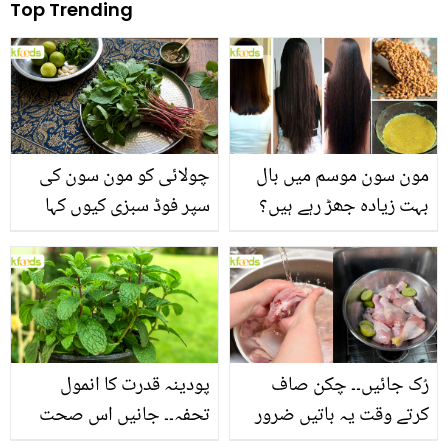
Top Trending
مون سون موسم میں بال
چولائی کو مون سون کی
بہت زیادہ جھڑ رہے ہیں؟
سپر فوڈ سبزی کیوں کہا
جانیں بالوں کو مضبوط
جاتا ہے؟ جانیں وٹامنز،
بنانے کے چند قدرتی طریقے
منرلز اور اینٹی آکسیڈنٹس
سے بھرپور اس سبزی کے
فائدے
رُک جائیں۔۔ چکن صاف
پودینہ قدرت کا انمول
کرتے وقت یہ باتیں ضرور
تحفہ۔۔ جانیں اس صحت
یاد رکھیں
بخش پتوں کے 10 حیرت