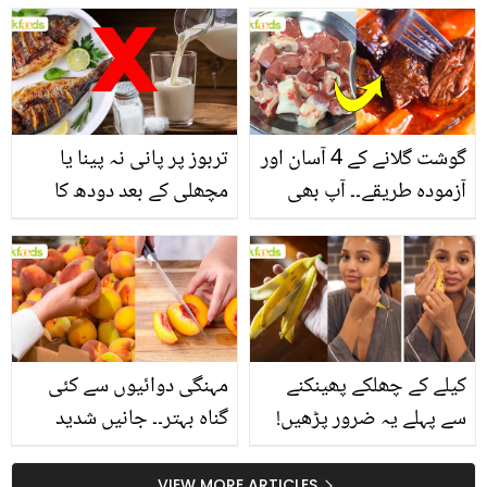
انگیز طبی فوائد
گوشت گلانے کے 4 آسان اور
تربوز پر پانی نہ پینا یا
آزمودہ طریقے۔۔ آپ بھی
مچھلی کے بعد دودھ کا
جانیں انٹرنیشنل شیف کے
استعمال۔۔ جانیں کھانوں
بتائے راز
سے متعلق غلط فہمیوں کی
حقیقت کیا ہے اور افواہ
کیا؟
کیلے کے چھلکے پھینکنے
مہنگی دوائیوں سے کئی
سے پہلے یہ ضرور پڑھیں!
گناہ بہتر۔۔ جانیں شدید
جلد کے 3 بڑے مسائل کا
گرمی کے موسم میں آڑو
سستا اور قدرتی حل
کیوں کھانا چاہیے؟
VIEW MORE ARTICLES