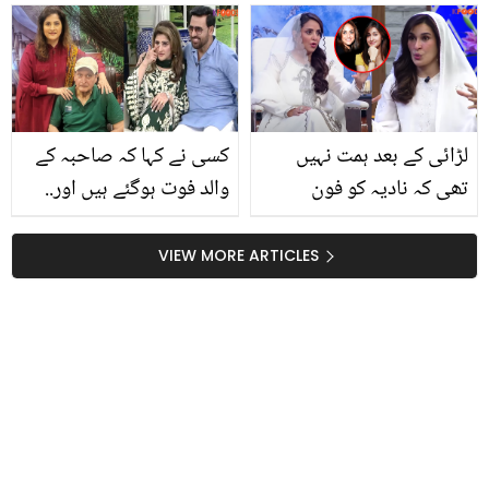
گھنے اور سیاہ بالوں کا راز
کے بل پر پھٹ پڑے! غصے
بتا دیا
میں کیا کچھ کہہ دیا؟
لڑائی کے بعد ہمت نہیں
کسی نے کہا کہ صاحبہ کے
تھی کہ نادیہ کو فون
والد فوت ہوگئے ہیں اور..
کروں۔۔شائستہ لودھی اور
ریمبو نے بیوی اور سسر کی
نادیہ خان کے درمیان لڑائی
ملاقات کیسے کروائی؟
VIEW MORE ARTICLES
کی اصل وجہ کیا تھی؟
انکشاف سامنے آگیا