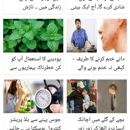
شادی کرے گا، آج ایک بیٹی
زندگی میں ۔۔ نازش
کا والد ہوں ۔۔ 20 سالہ لڑکی
جہانگیر نے پہلی مرتبہ
کی 45 سالہ نابینا شخص
اپنی ادھوری محبت کے
سے شادی کیوں کی؟ آپ
بارے میں بتاتے ہوئے کیا
بھی داد دیں گے
کہا؟
دانے ختم کرنے کا طریقہ -
پودینے کا استعمال آپ کو
کبھی نہ ختم ہونے والے
کن خطرناک بیماریوں سے
دانوں سے ہمیشہ کے لئے
محفوظ رکھتا ہے؟ ضرور
جان چھڑائیں مشہور
جانیں
ہربلسٹ ڈاکٹر عیسیٰ کا
بتایا ہوا نسخہ اپنائیں اور
بے داغ چہرہ پائیں
بچے کے گلے میں اچانک
جوس پینے سے بلڈ پریشر
ایسا درد اٹھا کہ زور زور
کنٹرول ہوسکتا ہے ۔۔ جانیں