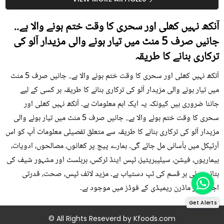
آنکھ نہیں کھلی اور سحری کا وقت ختم ہونے والا ہے..
جانیں صرف 5 منٹ میں تیار ہونے والی مزیدار آلو کی
ترکاری بنانے کا طریقہ
آنکھ نہیں کھلی اور سحری کا وقت ختم ہونے والا ہے.. جانیں صرف 5 منٹ
میں تیار ہونے والی مزیدار آلو کی ترکاری بنانے کا طریقہ ہر کسی کے لیے
جاننا ضروری ہیں کیونکہ یہ ایک اہم معلومات ہے۔ آنکھ نہیں کھلی اور
سحری کا وقت ختم ہونے والا ہے.. جانیں صرف 5 منٹ میں تیار ہونے والی
مزیدار آلو کی ترکاری بنانے کا طریقہ سے متعلق تفصیلی معلومات آپ کو اس
آرٹیکل میں بآسانی مل جائے گی۔ ہمارے پیج پر کھانوں، مصالحوں، ادویات،
بیماریوں، فیشن، سیلیبریٹیز، ٹپس اینڈ ٹرکس، ہربلسٹ اور مشہور شیف کی
بتائی ہوئی ہر قسم کی ٹپ دستیاب ہے۔ مزید لائف ٹپس، صحت، قدرتی
اجزاء اور ماڈرن ریمیڈی کے فوڈز میں موجود ہے۔
Get Alerts
© All Rights Reseverd by
Kfoods.com