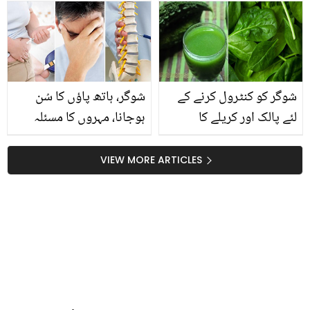
جانیں اس کے حیرت انگیز
کے بھیک مانگنے کا رواج
اور جادوئی نتائج
کیوں عام ہے؟
شوگر کو کنٹرول کرنے کے
شوگر، ہاتھ پاؤں کا سُن
لئے پالک اور کریلے کا
ہوجانا، مہروں کا مسئلہ
استعمال کس طرح کیا
تمام مسئلوں سے نجات کا
جائے؟
واحد آسان گھریلو ٹوٹکہ
VIEW MORE ARTICLES