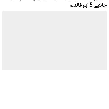
جانئیے 5 اہم فائدے