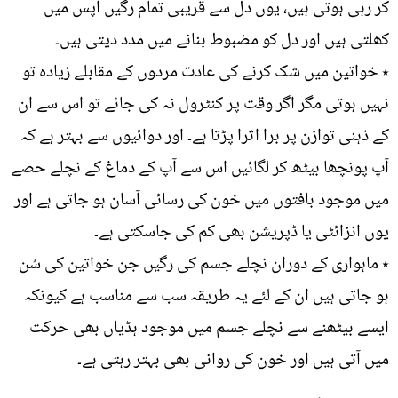
کر رہی ہوتی ہیں، یوں دل سے قریبی تمام رگیں آپس میں
کھلتی ہیں اور دل کو مضبوط بنانے میں مدد دیتی ہیں۔
٭ خواتین میں شک کرنے کی عادت مردوں کے مقابلے زیادہ تو
نہیں ہوتی مگر اگر وقت پر کنٹرول نہ کی جائے تو اس سے ان
کے ذہنی توازن پر برا اثرا پڑتا ہے۔ اور دوائیوں سے بہتر ہے کہ
آپ پونچھا بیٹھ کر لگائیں اس سے آپ کے دماغ کے نچلے حصے
میں موجود بافتوں میں خون کی رسائی آسان ہو جاتی ہے اور
یوں انزائٹی یا ڈپریشن بھی کم کی جاسکتی ہے۔
٭ ماہواری کے دوران نچلے جسم کی رگیں جن خواتین کی سُن
ہو جاتی ہیں ان کے لئے یہ طریقہ سب سے مناسب ہے کیونکہ
ایسے بیٹھنے سے نچلے جسم میں موجود ہڈیاں بھی حرکت
میں آتی ہیں اور خون کی روانی بھی بہتر رہتی ہے۔