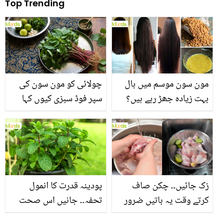
Top Trending
مون سون موسم میں بال
چولائی کو مون سون کی
بہت زیادہ جھڑ رہے ہیں؟
سپر فوڈ سبزی کیوں کہا
جانیں بالوں کو مضبوط
جاتا ہے؟ جانیں وٹامنز،
بنانے کے چند قدرتی طریقے
منرلز اور اینٹی آکسیڈنٹس
سے بھرپور اس سبزی کے
فائدے
رُک جائیں۔۔ چکن صاف
پودینہ قدرت کا انمول
کرتے وقت یہ باتیں ضرور
تحفہ۔۔ جانیں اس صحت
یاد رکھیں
بخش پتوں کے 10 حیرت