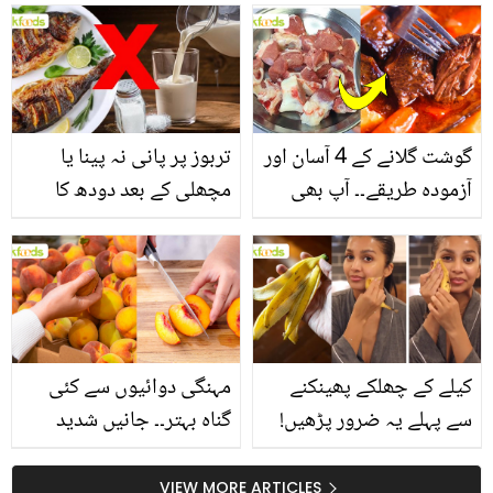
انگیز طبی فوائد
گوشت گلانے کے 4 آسان اور
تربوز پر پانی نہ پینا یا
آزمودہ طریقے۔۔ آپ بھی
مچھلی کے بعد دودھ کا
جانیں انٹرنیشنل شیف کے
استعمال۔۔ جانیں کھانوں
بتائے راز
سے متعلق غلط فہمیوں کی
حقیقت کیا ہے اور افواہ
کیا؟
کیلے کے چھلکے پھینکنے
مہنگی دوائیوں سے کئی
سے پہلے یہ ضرور پڑھیں!
گناہ بہتر۔۔ جانیں شدید
جلد کے 3 بڑے مسائل کا
گرمی کے موسم میں آڑو
سستا اور قدرتی حل
کیوں کھانا چاہیے؟
VIEW MORE ARTICLES