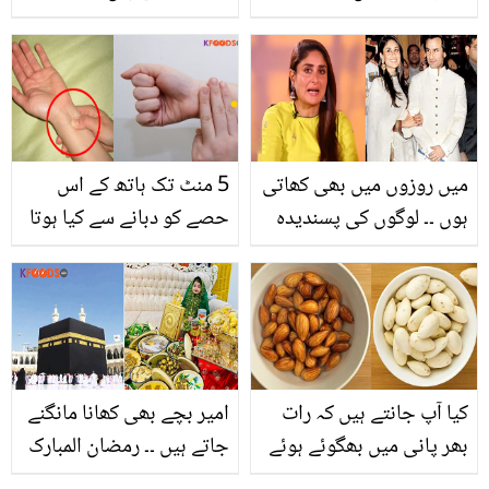
پیدائش کے بعد کرشمہ کپور
کو دیکھنے کیلیئے راج کپور
نے کیا شرط رکھی تھی؟
میں روزوں میں بھی کھاتی
5 منٹ تک ہاتھ کے اس
ہوں ۔۔ لوگوں کی پسندیدہ
حصے کو دبانے سے کیا ہوتا
اداکار کرینہ کپور نے سیف
ہے؟ ایک جادوئی کام جس
سے شادی کی تو انہیں کن
کے نتائج دیکھ کر آپ بڑے
مشہور شخصیات نے
پریشانی سے بچ سکتے ہیں
مسلمان لڑکے سے شادی
کرنے سے منع کیا ؟ دیکھیے
کیا آپ جانتے ہیں کہ رات
امیر بچے بھی کھانا مانگنے
بھر پانی میں بھگوئے ہوئے
جاتے ہیں ۔۔ رمضان المبارک
بادام کھانے سے کیا ہوتا ہے؟
میں سعودی عرب میں بچے