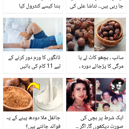
جا رہی ہیں۔۔ نتاشا علی کی
بننا کیسے کنٹرول کیا
حرا مانی پر کھل کر تنقید!
جائے؟
کیا کچھ کہہ ڈالا؟
سانپ ، بچھو کاٹ لے یا
ٹانگوں کا ورم دور کرنے کے
مرگی کا پڑجائے دورہ ،
لیے 11 کام کی باتیں
شوگرکے مریض ہوں یا ہونا
چاہتے ہوں جوان ۔۔ جانیے
ریٹھے کے لاجواب فوائد ۔
ڈاکٹر عیسٰی کے نسخے
ایک شرط پر بچی کی
جائفل ملا دودھ پینے کے یہ
صورت دیکھوں گا، اگر ۔۔
فوائد جانتے ہیں؟