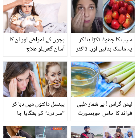
کی سوجن دور کرنے کا
طریقہ
سیب کا چھوٹا ٹکڑا بنا کر
بچوں کے امراض اور ان کا
یہ ماسک بنائیں اور.. ڈاکٹر
آسان گھریلو علاج
بلقیس نے بتایا صرف ایک
دن میں فیشل جیسی چمک
حاصل کرنے کا زبردست
ماسک
لیمن گراس ! بے شمار طبی
پینسل دانتوں میں دبا کر
فوائد کا حامل خوبصورت
”سر درد“ کو بھگایا جا
پودا
سکتا ہے، جانئے کیسے!