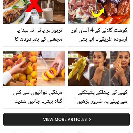
گوشت گلانے کے 4 آسان اور
تربوز پر پانی نہ پینا یا
آزمودہ طریقے۔۔ آپ بھی
مچھلی کے بعد دودھ کا
جانیں انٹرنیشنل شیف کے
استعمال۔۔ جانیں کھانوں
بتائے راز
سے متعلق غلط فہمیوں کی
حقیقت کیا ہے اور افواہ
کیا؟
کیلے کے چھلکے پھینکنے
مہنگی دوائیوں سے کئی
سے پہلے یہ ضرور پڑھیں!
گناہ بہتر۔۔ جانیں شدید
جلد کے 3 بڑے مسائل کا
گرمی کے موسم میں آڑو
سستا اور قدرتی حل
کیوں کھانا چاہیے؟
VIEW MORE ARTICLES