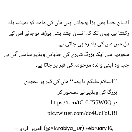
انسان جتنا بھی بڑا ہوجائے اپنی ماں کی مامتا کو ہمیشہ یاد
رکھتا ہے۔ یہاں تک کہ انسان جتنا بھی بوڑھا ہوجائے اس کے
دل میں ماں کی یاد رہ ہی جاتی ہے۔
سعودیہ سے ایک بزرگ شہری کی جذباتی ویڈیو سامنے آئی ہے
جب وہ اپنی والدہ مرحومہ کی قبر پر جاتا ہے۔
’’السلام علیکم یا یمہ‘‘ ماں کی قبر پر سعودی
بزرگ کی ویڈیو نے مسحور کر
دیا
https://t.co/tCcLJ55W0Q
pic.twitter.com/dc4UcFoURl
February 16,
— العربیہ اردو (@AlArabiya_Ur)