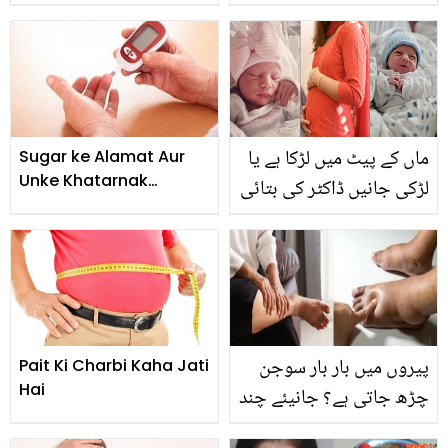
کی ناکامی کے بعد جاوید
ہوسکتی ہے ۔۔ جانیں وہ 7
شیخ نے نجی زندگی کے راز
غذائیں، جو گرمی کے موسم
کھول دیے
میں نہیں کھانی چاہیئے
ہیں
ماں کے پیٹ میں لڑکا ہے یا
Sugar ke Alamat Aur
Unke Khatarnak
لڑکی جانیں ڈاکٹر کی بتائی
Nuksanat !
ہوئی 8 نشانیاں جو گھریلو
خواتین کے لئے کارآمد ثابت
ہو سکتی ہیں
پیروں میں بار بار سوجن
Pait Ki Charbi Kaha Jati
Hai
چڑھ جاتی ہے؟ جانیئے چند
گھریلو نسخوں سے پیروں