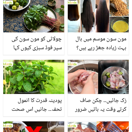
مون سون موسم میں بال
چولائی کو مون سون کی
بہت زیادہ جھڑ رہے ہیں؟
سپر فوڈ سبزی کیوں کہا
جانیں بالوں کو مضبوط
جاتا ہے؟ جانیں وٹامنز،
بنانے کے چند قدرتی طریقے
منرلز اور اینٹی آکسیڈنٹس
سے بھرپور اس سبزی کے
فائدے
رُک جائیں۔۔ چکن صاف
پودینہ قدرت کا انمول
کرتے وقت یہ باتیں ضرور
تحفہ۔۔ جانیں اس صحت
یاد رکھیں
بخش پتوں کے 10 حیرت
انگیز طبی فوائد