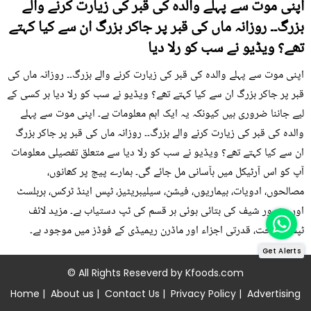
اپنی موت سے پہلے والدہ کی قبر کی زیارت کرنے والے
بزرگ۔۔ روزانہ ماں کی قبر پر جاکر بزرگ ان سے کیا کہتے
تھے؟ ویڈیو نے سب کو رلا دیا
اپنی موت سے پہلے والدہ کی قبر کی زیارت کرنے والے بزرگ۔۔ روزانہ ماں کی
قبر پر جاکر بزرگ ان سے کیا کہتے تھے؟ ویڈیو نے سب کو رلا دیا ہر کسی کے
لیے جاننا ضروری ہیں کیونکہ یہ ایک اہم معلومات ہے۔ اپنی موت سے پہلے
والدہ کی قبر کی زیارت کرنے والے بزرگ۔۔ روزانہ ماں کی قبر پر جاکر بزرگ
ان سے کیا کہتے تھے؟ ویڈیو نے سب کو رلا دیا سے متعلق تفصیلی معلومات
آپ کو اس آرٹیکل میں بآسانی مل جائے گی۔ ہمارے پیج پر کھانوں،
مصالحوں، ادویات، بیماریوں، فیشن، سیلیبریٹیز، ٹپس اینڈ ٹرکس، ہربلسٹ
اور مشہور شیف کی بتائی ہوئی ہر قسم کی ٹپ دستیاب ہے۔ مزید لائف
ٹپس، صحت، قدرتی اجزاء اور ماڈرن ریمیڈی کے فوڈز میں موجود ہے۔
Get Alerts
© All Rights Reseverd by
Kfoods.com
Home
|
About us
|
Contact Us
|
Privacy Policy
|
Advertising