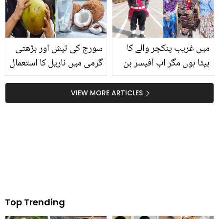
میں غریب پنکچر والے کا
سورج کی تپش اور بڑھتی
بیٹا ہوں مگر اب آفیسر بن
گرمی میں ناریل کا استعمال
کر واپس آیا ہوں ۔۔ غریب
کرنا کیوں ضروری ہے؟
گھرانے کے بچے نے کیسے
جانیں وہ اہم ہدایت جو
VIEW MORE ARTICLES
نئی مثال قائم کر دی
موسمِ گرما میں ہیٹ
سٹروک سے بچا سکتی ہے
Top Trending