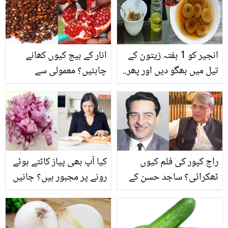
دیکھ کر صدمے کا شکار!
صحافی کو فون کر کے کیا
کہا؟
انجیر کو 1 ہفتہ زیتون کے
انار کے بیج کیوں کھانے
تیل میں بھگو دیں اور پھر..
چاہئیں؟ معمولی سے
ڈاکٹر ام راحیل نے بتایا
بیجوں میں چھپے صحت
ایسا طریقہ جس سے چہرہ
کے قیمتی خزانے، جو آپ کا
بھی دلکش بنے اور بیماریاں
جاننا ضروری ہے
بھی ہوں دور
راج کپور کی فلم کیوں
کیا آپ بھی پیاز کاٹتے ہوئے
ٹھکرائی؟ ساجد حسن کے
رونے پر مجبور ہیں؟ جانیں
انکشاف نے لوگوں کو
اس مسئلے سے نجات کے 3
حیران کردیا
آسان ٹوٹکے