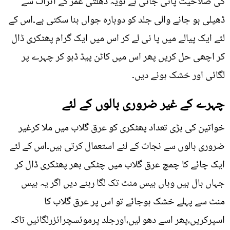
کی صلاحیت پائی جاتی ہے تویہ ڈھلتی عمر کے اثرات سے
ڈھیلی ہو جانے والی جلد کو دوبارہ جواں بنا سکتی ہے۔اس کے
لئے ایک پیالے میں پا نی لے کر اس میں ایک گرام پھٹکری ڈال
کر اچھی حل کریں پھر اس میں کاٹن پیڈ ڈبو کر چہرے پر
لگائی اور خشک ہونے دیں۔
چہرے کے غیر ضروری بالوں کے لئے
خواتین کی بڑی تعداد پھٹکری کو عرق گلاب میں ملا کرغیر
ضروری بالوں سے نجات کے لئے استعمال کرتی ہیں۔اس کے لئے
ایک چائے کا چمچ عرق گلاب میں چٹکی بھر پھٹکری ڈال کر
جہاں بال ہیں وہاں بیس منٹ تک لگا رہنے دیں اگر یہ بیس
منٹ سے پہلے خشک ہوجائے تو اس پر عرق گلاب کا
اسپرکریں،پھر اسے دھو لیں،اورجلد پرموئسچرائزرلگائیں تاکہ