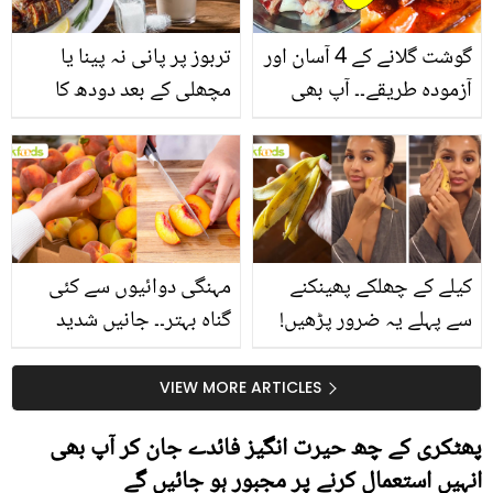
گوشت گلانے کے 4 آسان اور
تربوز پر پانی نہ پینا یا
آزمودہ طریقے۔۔ آپ بھی
مچھلی کے بعد دودھ کا
جانیں انٹرنیشنل شیف کے
استعمال۔۔ جانیں کھانوں
بتائے راز
سے متعلق غلط فہمیوں کی
حقیقت کیا ہے اور افواہ
کیا؟
کیلے کے چھلکے پھینکنے
مہنگی دوائیوں سے کئی
سے پہلے یہ ضرور پڑھیں!
گناہ بہتر۔۔ جانیں شدید
جلد کے 3 بڑے مسائل کا
گرمی کے موسم میں آڑو
سستا اور قدرتی حل
کیوں کھانا چاہیے؟
VIEW MORE ARTICLES
پھٹکری کے چھ حیرت انگیز فائدے جان کر آپ بھی
انہیں استعمال کرنے پر مجبور ہو جائیں گے