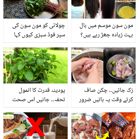
مون سون موسم میں بال
چولائی کو مون سون کی
بہت زیادہ جھڑ رہے ہیں؟
سپر فوڈ سبزی کیوں کہا
جانیں بالوں کو مضبوط
جاتا ہے؟ جانیں وٹامنز،
بنانے کے چند قدرتی طریقے
منرلز اور اینٹی آکسیڈنٹس
سے بھرپور اس سبزی کے
فائدے
رُک جائیں۔۔ چکن صاف
پودینہ قدرت کا انمول
کرتے وقت یہ باتیں ضرور
تحفہ۔۔ جانیں اس صحت
یاد رکھیں
بخش پتوں کے 10 حیرت
انگیز طبی فوائد