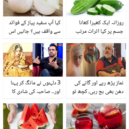
روزانہ ایک کھیرا کھانا
کیا آپ سفید پیاز کے فوائد
جسم پر کیا اثرات مرتب
سے واقف ہیں؟ جانیں اس
کرتا ہے؟
کے حیرت انگیز فوائد اور
استعمال جو کریں آپ کی
کئی مشکلات آسان
نماز پڑھ رہے اور گانے کی
3 دلہنوں نے مانگ کر پہنا
دھن بھی بج رہی، کچھ تو
اور۔۔ صاحبہ کی شادی کا
خوفِ خُدا کرو ۔۔ ڈرامے میں
جوڑا کتنا قیمتی تھا؟
نماز کے وقت گانا لگانے پر
دلچسپ کہانی
اداکار خالد انعم پھٹ پڑے