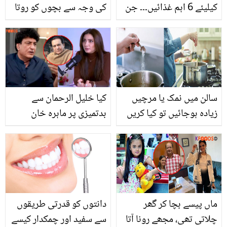
کیلیئے 6 اہم غذائیں۔۔۔ جن
کی وجہ سے بچوں کو روتا
سے دودھ میں اضافہ ہو اور
چھوڑ گیا ۔۔ پردیسی باپ
بچہ بھی صحت مند رہے
کی بچوں کے ساتھ آخری
ملاقات نے کیسے سب کی
آنکھیں نم کر دیں؟ ویڈیو
سالن میں نمک یا مرچیں
کیا خلیل الرحمان سے
زیادہ ہوجائیں تو کیا کریں
بدتمیزی پر ماہرہ خان
؟ جانئے اسکو ٹھیک کرنے کا
شرمندہ ہیں؟ فردوس جمال
آسان حل
نے بڈھی بنا دیا ! ماہرہ خان
کے انکشافات
ماں پیسے بچا کر گھر
دانتوں کو قدرتی طریقوں
چلاتی تھی، مجھے رونا آتا
سے سفید اور چمکدار کیسے