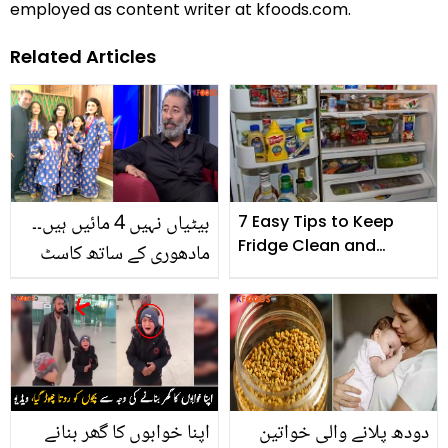
employed as content writer at kfoods.com.
Related Articles
بیٹیاں نہیں 4 مائیں ہیں۔۔
7 Easy Tips to Keep
Fridge Clean and
مادھوری کے ساتھ کاسٹ
Organized
ہونے کے باوجود فلم کیوں
نہیں کی؟ عدنان شاہ ٹیپو
کی زندگی کے حیران کن
حقائق
دودھ پلانے والی خواتین
اپنا خوابوں کا گھر بنانے