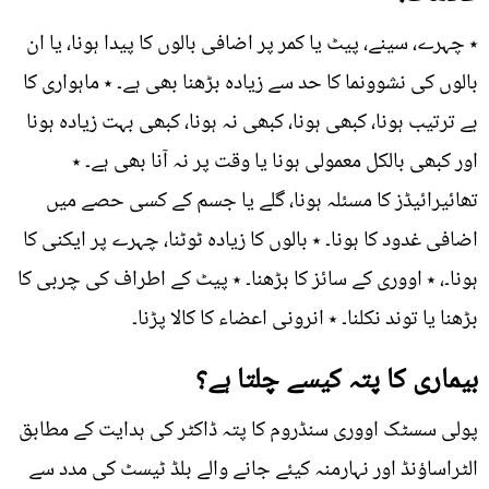
٭ چہرے، سینے، پیٹ یا کمر پر اضافی بالوں کا پیدا ہونا، یا ان
بالوں کی نشوونما کا حد سے زیادہ بڑھنا بھی ہے۔ ٭ ماہواری کا
بے ترتیب ہونا، کبھی ہونا، کبھی نہ ہونا، کبھی بہت زیادہ ہونا
اور کبھی بالکل معمولی ہونا یا وقت پر نہ آنا بھی ہے۔ ٭
تھائیرائیڈز کا مسئلہ ہونا، گلے یا جسم کے کسی حصے میں
اضافی غدود کا ہونا۔ ٭ بالوں کا زیادہ ٹوٹنا، چہرے پر ایکنی کا
ہونا۔، ٭ اووری کے سائز کا بڑھنا۔ ٭ پیٹ کے اطراف کی چربی کا
بڑھنا یا توند نکلنا۔ ٭ انرونی اعضاء کا کالا پڑنا۔
بیماری کا پتہ کیسے چلتا ہے؟
پولی سسٹک اووری سنڈروم کا پتہ ڈاکٹر کی ہدایت کے مطابق
الٹراساؤنڈ اور نہارمنہ کیئے جانے والے بلڈ ٹیسٹ کی مدد سے