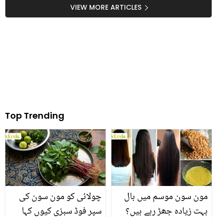
کرنے والے امام الحق نے
کیوں ہو گئیں؟
VIEW MORE ARTICLES
ایسا کیوں کہا؟
Top Trending
مون سون موسم میں بال
چولائی کو مون سون کی
بہت زیادہ جھڑ رہے ہیں؟
سپر فوڈ سبزی کیوں کہا