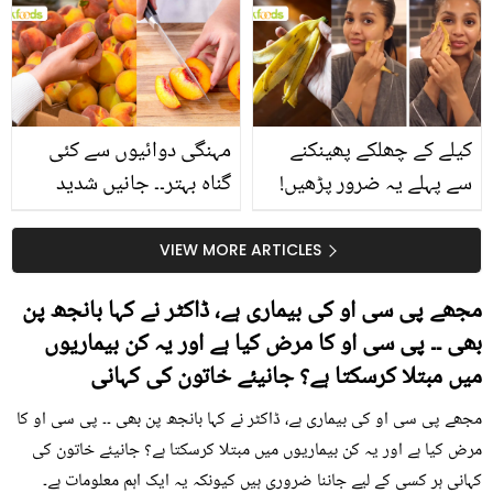
بتائے راز
سے متعلق غلط فہمیوں کی
حقیقت کیا ہے اور افواہ
کیا؟
کیلے کے چھلکے پھینکنے
مہنگی دوائیوں سے کئی
سے پہلے یہ ضرور پڑھیں!
گناہ بہتر۔۔ جانیں شدید
جلد کے 3 بڑے مسائل کا
گرمی کے موسم میں آڑو
سستا اور قدرتی حل
کیوں کھانا چاہیے؟
VIEW MORE ARTICLES
مجھے پی سی او کی بیماری ہے، ڈاکٹر نے کہا بانجھ پن
بھی ۔۔ پی سی او کا مرض کیا ہے اور یہ کن بیماریوں
میں مبتلا کرسکتا ہے؟ جانیئے خاتون کی کہانی
مجھے پی سی او کی بیماری ہے، ڈاکٹر نے کہا بانجھ پن بھی ۔۔ پی سی او کا
مرض کیا ہے اور یہ کن بیماریوں میں مبتلا کرسکتا ہے؟ جانیئے خاتون کی
کہانی ہر کسی کے لیے جاننا ضروری ہیں کیونکہ یہ ایک اہم معلومات ہے۔