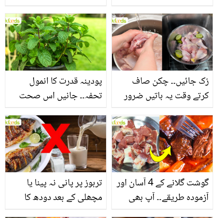
جانیں بالوں کو مضبوط
جاتا ہے؟ جانیں وٹامنز،
بنانے کے چند قدرتی طریقے
منرلز اور اینٹی آکسیڈنٹس
سے بھرپور اس سبزی کے
فائدے
رُک جائیں۔۔ چکن صاف
پودینہ قدرت کا انمول
کرتے وقت یہ باتیں ضرور
تحفہ۔۔ جانیں اس صحت
یاد رکھیں
بخش پتوں کے 10 حیرت
انگیز طبی فوائد
گوشت گلانے کے 4 آسان اور
تربوز پر پانی نہ پینا یا
آزمودہ طریقے۔۔ آپ بھی
مچھلی کے بعد دودھ کا
جانیں انٹرنیشنل شیف کے
استعمال۔۔ جانیں کھانوں