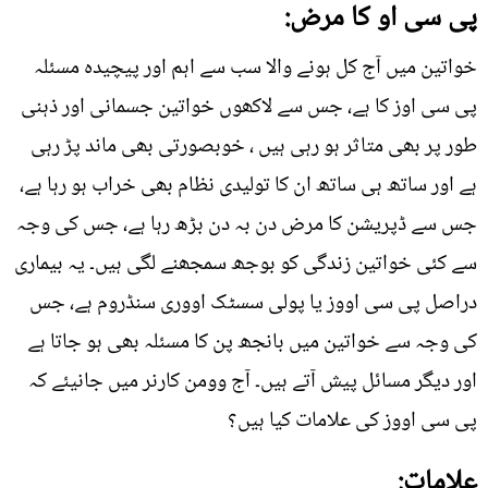
پی سی او کا مرض:
خواتین میں آج کل ہونے والا سب سے اہم اور پیچیدہ مسئلہ
پی سی اوز کا ہے، جس سے لاکھوں خواتین جسمانی اور ذہنی
طور پر بھی متاثر ہو رہی ہیں ، خوبصورتی بھی ماند پڑ رہی
ہے اور ساتھ ہی ساتھ ان کا تولیدی نظام بھی خراب ہو رہا ہے،
جس سے ڈپریشن کا مرض دن بہ دن بڑھ رہا ہے، جس کی وجہ
سے کئی خواتین زندگی کو بوجھ سمجھنے لگی ہیں۔ یہ بیماری
دراصل پی سی اووز یا پولی سسٹک اووری سنڈروم ہے، جس
کی وجہ سے خواتین میں بانجھ پن کا مسئلہ بھی ہو جاتا ہے
اور دیگر مسائل پیش آتے ہیں۔ آج وومن کارنر میں جانیئے کہ
پی سی اووز کی علامات کیا ہیں؟
علامات: