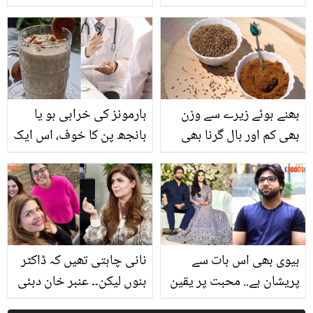
تھا ۔۔ یہ ہیں مُحبتیں ڈرامہ
بنایا جائے؟ جانیئے چند
کی 15 سالہ اداکارہ نے نئے
آسان گھریلو نسخے
سال پر والدین کو کیا تحفہ
دے دیا کہ سب حیران رہ
گئے
بھنے ہوئے زیرے سے وزن
ہارمونز کی خرابی ہو یا
بھی کم اور بال گرنا بھی
بانجھ پن کا خوف، اس ایک
بند ۔۔ جانیے اس کا استعمال
ڈرائی فوڈ کو دودھ میں پکا
کس طرح کیا جاتا ہے؟
کر کھانے کا جادو دیکھیں
بیوی بھی اس بات سے
نانی چاہتی تھیں کہ ڈاکٹر
پریشان ہے.. محبت پر یقین
بنوں لیکن۔۔ عنبر خان دبئی
نہیں رکھتا! پسند کی شادی
سے پاکستان آ کر ناکام