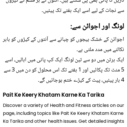
ناریل کا پانی بھی پی سکتے ہیں۔ آنتوں کے ہر قسم کے کیڑوں
سے نجات کے لیے اسے ایک ہفتے تک پیئیں۔
لونگ اور اجوائن سے:
اجوائن کے خشک بیجوں کو چبانے سے آنتوں کے کیڑوں کو باہر
نکالنے میں مدد ملتی ہے۔
ایک برتن میں دو سے تین لونگ ایک کپ پانی میں ابالیں، اسے
5 منٹ تک پکائیں اور 1 ہفتے تک اس محلول کو دن میں 3 سے
4 بار پیئیں، پیٹ کے کیڑے ختم ہوجائیں گے۔
Pait Ke Keery Khatam Karne Ka Tarika
Discover a variety of Health and Fitness articles on our
page, including topics like Pait Ke Keery Khatam Karne
Ka Tarika and other health issues. Get detailed insights