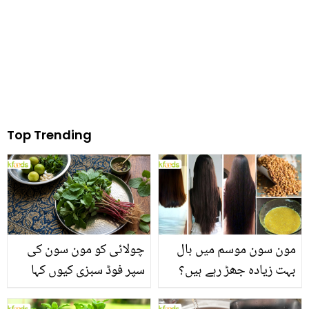
شخصیات کی زندگی کے
بیماریوں میں مبتلا کرسکتے
تکلیف دہ لمحات
ہیں؟ جانیں
Top Trending
مون سون موسم میں بال
چولائی کو مون سون کی
بہت زیادہ جھڑ رہے ہیں؟
سپر فوڈ سبزی کیوں کہا
جانیں بالوں کو مضبوط
جاتا ہے؟ جانیں وٹامنز،