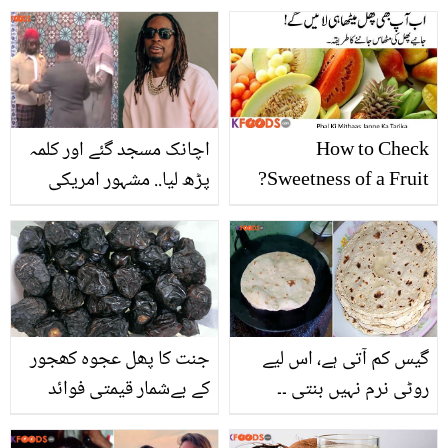
6 ایسے فائدے جس سے یہ
مارننگ شو کرنا یاسر نواز
سونے کے بھاؤ بھی ملے تو
کو کیوں پسند نہیں؟
خرید لیں
How to Check
اچانک مسجد گئے اور کلمہ
Sweetness of a Fruit?
پڑھ لیا.. مشہور امریکی
گلوکار کی اسلام قبول کرنے
کی ویڈیو
گیس کم آتی ہے، اس لیے
جنت کا پھل عجوہ کھجور
روٹی نرم نہیں بنتی ۔۔
کے بےشمار قیمتی فوائد
جانیں سردیوں میں روٹیوں