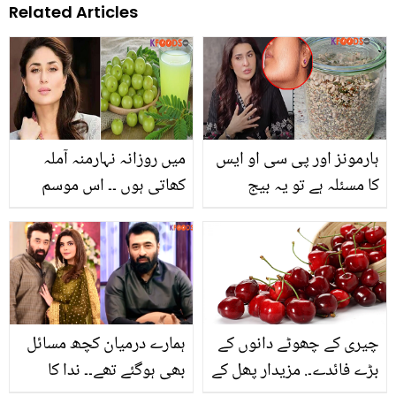
Related Articles
ہارمونز اور پی سی او ایس
میں روزانہ نہارمنہ آملہ
کا مسئلہ ہے تو یہ بیج
کھاتی ہوں ۔۔ اس موسم
کھائیں۔۔ ڈاکٹر شائستہ کے
میں آملہ کھانے سے کیا ہوتا
بتائے ہوئے 6 بیج جو کریں
ہے؟ جانیئے وہ فائدے جو
خواتین کی بڑی مشکل
کرینہ کپور بھی بتاتی ہیں
آسان
چیری کے چھوٹے دانوں کے
ہمارے درمیان کچھ مسائل
بڑے فائدے۔. مزیدار پھل کے
بھی ہوگئے تھے۔۔ ندا کا