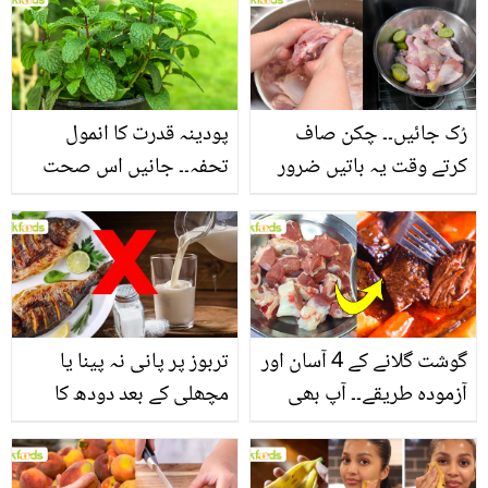
بنانے کے چند قدرتی طریقے
منرلز اور اینٹی آکسیڈنٹس
سے بھرپور اس سبزی کے
فائدے
رُک جائیں۔۔ چکن صاف
پودینہ قدرت کا انمول
کرتے وقت یہ باتیں ضرور
تحفہ۔۔ جانیں اس صحت
یاد رکھیں
بخش پتوں کے 10 حیرت
انگیز طبی فوائد
گوشت گلانے کے 4 آسان اور
تربوز پر پانی نہ پینا یا
آزمودہ طریقے۔۔ آپ بھی
مچھلی کے بعد دودھ کا
جانیں انٹرنیشنل شیف کے
استعمال۔۔ جانیں کھانوں
بتائے راز
سے متعلق غلط فہمیوں کی