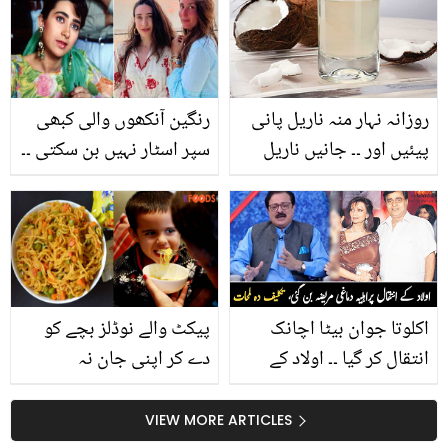
کو تازہ رکھنے کا آسان
طریقہ جو انہیں دن بھر
نرم رکھے
روزانہ نہار منہ ناریل پانی
رنگین آنکھوں والی کبھی
پیئیں اور ۔۔ جانیں ناریل
سپر اسٹار نہیں بن سکتی ۔۔
کھانے اور اس کا پانی پینے
کرشمہ کپور کو اپنی
سے آپ کون سے فوائد
آنکھوں کی وجہ سے کیا
حاصل کرسکتے ہیں؟
کچھ سہنا پڑا؟ کرینہ کا
انکشاف
اکلوتا جوان بیٹا اچانک
پیکٹ والے نوڈلز بچے کو
انتقال کر گیا ۔۔ اولاد کے
دے کر اپنی جان نہ
دکھ نے ماں کو دماغی
چھڑائیں۔۔ بازار کے پیکٹ
مریضہ بنا دیا، مشہور
والے نوڈلز بچوں کو کن
VIEW MORE ARTICLES