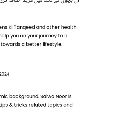
ان بچوں کے دکھ میں مزید اضافہ کررہ
izens Ki Tanqeed and other health
 help you on your journey to a
owards a better lifestyle.
2024
emic background. Salwa Noor is
tips & tricks related topics and