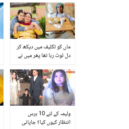
ماں کو تکلیف میں دیکھ کر
دل ٹوٹ رہا تھا پھر میں نے
۔۔ بیٹی نے بیمار والدہ کی
جان بچانے کے لئے ایسا کیا
کیا کہ آج وہ اپنی بیٹی پر
فخر کرتی ہیں؟
ولیمہ کے لئے 10 برس
انتظار کیوں کیا؟ جاپانی