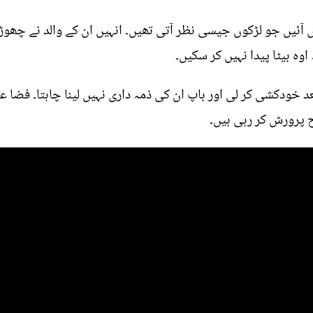
آئیں جو لڑکوں جیسی نظر آتی تھیں۔ انہیں ان کے والد نے چھوڑ دی
وہ بیٹا پیدا نہیں کر سکیں۔
خودکشی کر لی اور باپ ان کی ذمہ داری نہیں لینا چاہتا۔ فضا علی
ح پرورش کر رہی ہیں۔