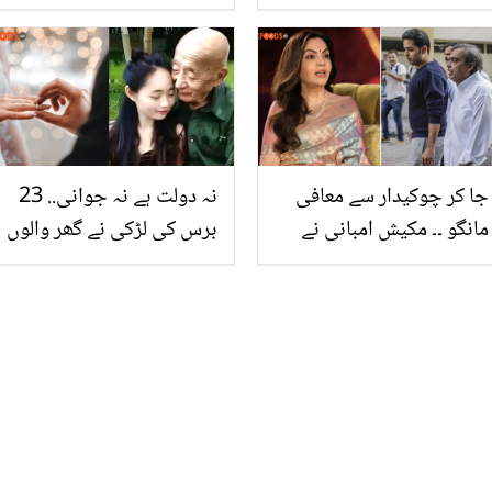
سمجھی جانے والی یہ
کیفیت کو معمولی نہ
گٹھلیاں آپ کس طرح
سمجھیں یہ ان خطرناک
استعمال کر سکتے ہیں؟
بیماریوں. کی نشانی
ہوسکتی ہے
جا کر چوکیدار سے معافی
نہ دولت ہے نہ جوانی.. 23
مانگو ۔۔ مکیش امبانی نے
برس کی لڑکی نے گھر والوں
اپنے بیٹے کو ڈانٹ کر معافی
کی ناراضی کے باوجود 80
کیوں منگوائی؟ نیتا امبانی
سال کے بوڑھے سے شادی
کا انکشاف
کیوں کی؟