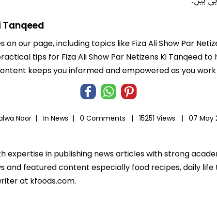
ی ہیں۔
Ki Tanqeed
es on our page, including topics like Fiza Ali Show Par Net
practical tips for Fiza Ali Show Par Netizens Ki Tanqeed to
 content keeps you informed and empowered as you work t
alwa Noor |
In
News
|
0 Comments |
15251 Views |
07 May 
th expertise in publishing news articles with strong acad
 and featured content especially food recipes, daily life 
riter at kfoods.com.