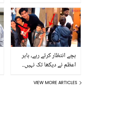
دلہن اور پاکستانی دلہے کا
ننھے بیٹے کے ساتھ ولیمہ!
دلچسپ ویڈیو وائرل
بچے انتظار کرتے رہے، بابر
اعظم نے دیکھا تک نہیں..
نسیم شاہ نے مایوس بچوں
کو کیسے ہنسایا؟ خوبصورت
VIEW MORE ARTICLES
ویڈیو نے سب کے دل جیت
لیے