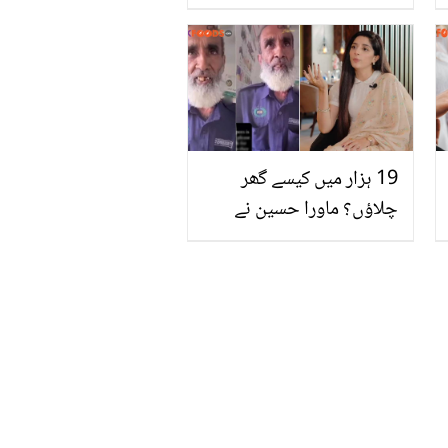
فیصد لوگ ناکام ہوگئے
19 ہزار میں کیسے گھر
چلاؤں؟ ماورا حسین نے
بھی غربت سے ستائے بوڑھے
گارڈ کیلیئے آواز اٹھا دی،
ویڈیو شئیر کرتے ہوئے کیا
کہا؟