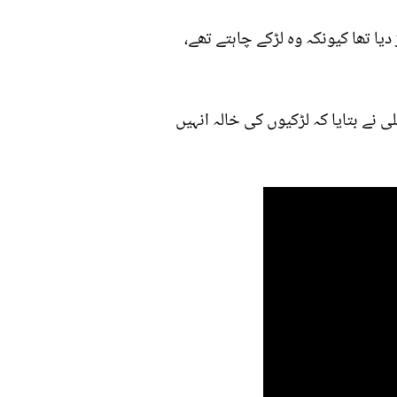
ا تھا کیونکہ وہ لڑکے چاہتے تھے،
 نے بتایا کہ لڑکیوں کی خالہ انہیں