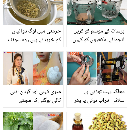
برسات کے موسم کو کریں
جرمنی میں لوگ دوائیاں
انجوائے، مکھیوں کو کہیں
کم خریدتے ہیں ، وہ سونف
بائے بائے۔۔ مکھیاں بھگانے
کا پانی کیوں استعال کرتے
کے کچھ آسان طریقے
ہیں؟
دھاگہ بہت توڑتی ہے،
میری کہنی اور گردن اتنی
سلائی خراب ہوتی یا پھر
کالی ہوگئی کہ مجھے
چاند ڈھیلا پڑ جاتا ۔۔ سلائی
شرمندگی ہونے لگی ۔۔ ڈاکٹر
مشین کی سیٹنگ کا ایسا
شائستہ لودھی نے نشان زدہ
طریقہ جو کاریگر خود بھی
کالی جلد کو ختم کرنے کے