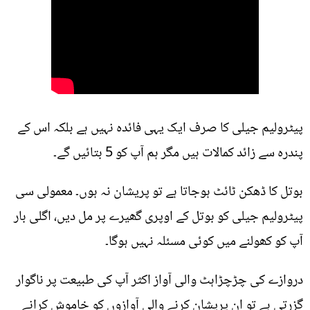
پیٹرولیم جیلی کا صرف ایک یہی فائدہ نہیں ہے بلکہ اس کے
پندرہ سے زائد کمالات ہیں مگر ہم آپ کو 5 بتائیں گے۔
بوتل کا ڈھکن ٹائٹ ہوجاتا ہے تو پریشان نہ ہوں۔ معمولی سی
پیٹرولیم جیلی کو بوتل کے اوپری گھیرے پر مل دیں، اگلی بار
آپ کو کھولنے میں کوئی مسئلہ نہیں ہوگا۔
دروازے کی چڑچڑاہٹ والی آواز اکثر آپ کی طبیعت پر ناگوار
گزرتی ہے تو ان پریشان کرنے والی آوازوں کو خاموش کرانے