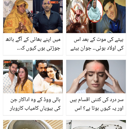
بیٹے کی موت کے بعد اس
میں اپنے بھائی کے آگے ہاتھ
کی اولاد ہوئی۔۔ جوان بیٹے
جوڑتی ہوں کیوں کہ۔۔
کی موت کا غم سہنا آسان
سجاد علی کی بہن ہونے کا
نہیں! شہید ہونے والے ان
دعویٰ کرنے والی عورت بات
جوانوں کے ماں باپ کی
کرتے ہوئے کیوں روپڑیں؟
کہانی جو آپ کو بھی رلا
دے گی
سر درد کی کتنی اقسام ہیں
بالی ووڈ کے وہ اداکار جن
اور یہ کیوں ہوتا ہے؟ اس
کی بیویاں کامیاب کاروبار
درد سے نجات میں مددگار
کر کے کروڑوں کما رہی ہیں؟
طریقہ بھی جانیں