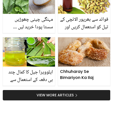
کرتے لیکن کسی کو بتاتے
لئے کون سا طریقہ بتایا؟
نہیں
فوائد سے بھرپور الائچی کے
مہنگی چینی چھوڑیں
تیل کو استعمال کریں اور
سستا پودا خرید لیں ۔۔۔
پائیں بھرپور صحت۔۔۔
جانیں یہ کون سا پودا ہے
جانیں اس کو گھر میں
جس کو گھر میں رکھنے سے
بنانے کا آسان طریقہ
چینی خریدنے کے ضرورت
ہی نہ پڑے؟
ایلوویرا جیل کا کمال چند
Chhuharay Se
Bimariyon Ka Ilaj
ہی دفعہ کے استعمال سے
شوگر، وزن میں کمی،
مدافعتی نظام سر اور
VIEW MORE ARTICLES
چہرے کے 8 مسائل پر قابو،
آزما کر دیکھ لیں