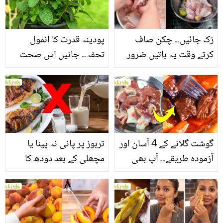
فائدے
رُک جائیں۔۔ چکن صاف
پودینہ قدرت کا انمول
کرتے وقت یہ باتیں ضرور
تحفہ۔۔ جانیں اس صحت
یاد رکھیں
بخش پتوں کے 10 حیرت
انگیز طبی فوائد
گوشت گلانے کے 4 آسان اور
تربوز پر پانی نہ پینا یا
آزمودہ طریقے۔۔ آپ بھی
مچھلی کے بعد دودھ کا
جانیں انٹرنیشنل شیف کے
استعمال۔۔ جانیں کھانوں
بتائے راز
سے متعلق غلط فہمیوں کی
حقیقت کیا ہے اور افواہ
کیا؟