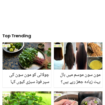
Top Trending
مون سون موسم میں بال
چولائی کو مون سون کی
بہت زیادہ جھڑ رہے ہیں؟
سپر فوڈ سبزی کیوں کہا
جانیں بالوں کو مضبوط
جاتا ہے؟ جانیں وٹامنز،
بنانے کے چند قدرتی طریقے
منرلز اور اینٹی آکسیڈنٹس
سے بھرپور اس سبزی کے