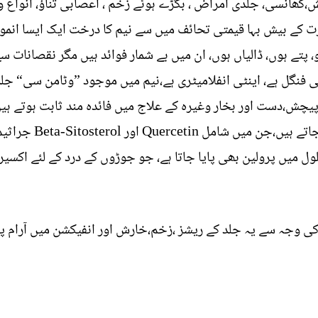
،کھانسی، جلدی امراض ، بگڑے ہوئے زخم ، اعصابی تناؤ، انوا
ت کے بیش بہا قیمتی تحائف میں سے نیم کا درخت ایک ایسا انمو
، پتے ہوں، ڈالیاں ہوں، ان میں بے شمار فوائد ہیں مگر نقصانات سے
ٹی فنگل ہے، اینٹی انفلامیٹری ہے،نیم میں موجود ”وٹامن سی“ جل
پیچش،دست اور بخار وغیرہ کے علاج میں فائدہ مند ثابت ہوتے ہ
کے تیل میں 135 کیمیائ
 میں پرولین بھی پایا جاتا ہے، جو جوڑوں کے درد کے لئے اکسیر 
ی وجہ سے یہ جلد کے ریشز ،زخم،خارش اور انفیکشن میں آرام پ