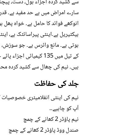
سے کشید کردہ اجزاء بول، دست، پیچش
سارے امراض میں بے حد مفید ہے۔ قدر
انوکھے فوائد کا حامل ہے۔ خواہ پھل ہو
بیکٹیریل ہے۔اینٹی پیراسائٹک ہے، این
ہوتی ہے۔ مانع وائرس ہے۔ جو سوزش، 
ہیں۔ نیم کی چھال سے کشید کردہ محلول
جلد کی حفاظت
نیم کی اینٹی انفلامیٹری خصوصیات ک
آپ کو چاہیے۔۔
نیم پاؤڈر 2 کھانے کے چمچ
صندل ووڈ پاؤڈر 2 کھانے کے چمچ