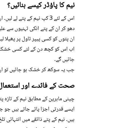
نیم کا پاؤڈر کیسے بنائیں؟
اس کے لئے 3 کپ نیم کے پتے لے لیں۔ ان کو اچھی طرح دھو لیں،100 فیصد آرگینک ہوں تو زیادہ بہتر ہے ۔
دھو کر ان کے پتے انکی ٹہنیوں سے علیح
ان پتوں کو کسی پیپر ٹاول پر پھیلا ل
اب اس کو کچھ دن کے لئے کسی خشک جگ
جائیں گے۔
جب یہ سوکھ کر خشک ہو جائیں تو ان ک
صحت کے فائدے اور استعمال
چینی ماہرین کے مطابق نیم کے تازہ پت
ایسے قدرتی اجزا پائے جاتے ہیں جو 
ہیں۔ نیم کے پتے ذائقے میں انتہائی ت