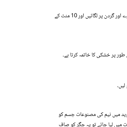
اب ان سب چیزوں کو مکس کر لیں ،اگر ضرورت پڑے تو اس میں ذرا سا پانی ملا سکتے ہیں۔ یہ اپنے چہرے اور گردن پر لگائیں اور 10 منٹ کے
ور پر خشکی کا خاتمہ کرتا ہے۔
لیں۔
روید میں نیم کی مصنوعات جسم کو
 میں لیا جائے تو یہ جگر کو صاف