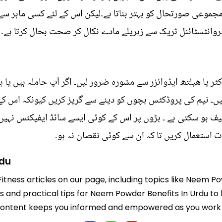
موعی صورتحال کو بہتر بناتا ہے۔لیکن اس کے لئے کسی ماہر سے
ٹروانٹسٹائنل ٹریک سے زہریلے مادے نکال کر صحت بحال کرتا ہے۔
ٹر یا ھیلتھ ایڈوائزر سے مشورہ ضرور لیں۔ اگر آپ حاملہ ہیں یا بی
 لیں۔ نیم کی پروڈکٹس بچوں کو دینے سے گریز کریں کیونکہ اس ک
یف ہو سکتی ہے ۔ بڑوں پر اس کے کوئی ایسے سائڈ ایفیکٹس نہیں
 استعمال کریں تا کہ ان سے کوئی نقصان نہ ہو۔
rdu
Fitness articles on our page, including topics like Neem P
hts and practical tips for Neem Powder Benefits In Urdu to
 content keeps you informed and empowered as you work t