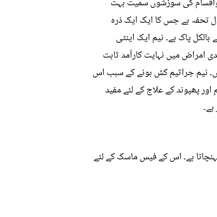
ع واقسام کی سوزشوں سمیت بہت
ل تحفہ ہے جس کا ایک ایک ذرہ
 بالکل پاک ہے۔ نیم ایک اینٹی
دی امراض میں نہایت کارآمد ثابت
یں۔ نیم جراثیم کش ہونے کے سبب اس
ی اجزاء پائے جاتے ہیں،جن میں شامل Quercetin اور Beta-Sitosterol جراثیم اور پھپوند کے علاج کے لئے مفید
ہے۔
ہنچاتا ہے۔ اس کے فیس ماسک کے لئے