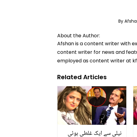
By Afsh
About the Author:
Afshan is a content writer with e
content writer for news and featur
employed as content writer at k
Related Articles
نیلی سے ایک غلطی ہوئی