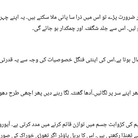
لیں۔ اس سے جلد شگفتہ اور چمکدار ہو جائے گی۔
مال ہوتا ہے۔اس کی اینٹی فنگل خصوصیات کی وجہ سے یہ قدرتی ط
ھر اپنے سر پر لگائیں۔آدھا گھنٹہ لگا رہنے دیں پھر اچھی طرح دھو 
یم کی کڑواہٹ جسم میں توازن قائم کرنے میں مدد کرتی ہے۔ آیو
ھنڈا رکھتی ہیں۔ اس کا ہربل پاؤڈر اگر تھوڑی خوراک کی صورت