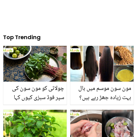
Top Trending
مون سون موسم میں بال
چولائی کو مون سون کی
بہت زیادہ جھڑ رہے ہیں؟
سپر فوڈ سبزی کیوں کہا
جانیں بالوں کو مضبوط
جاتا ہے؟ جانیں وٹامنز،
بنانے کے چند قدرتی طریقے
منرلز اور اینٹی آکسیڈنٹس
سے بھرپور اس سبزی کے
فائدے