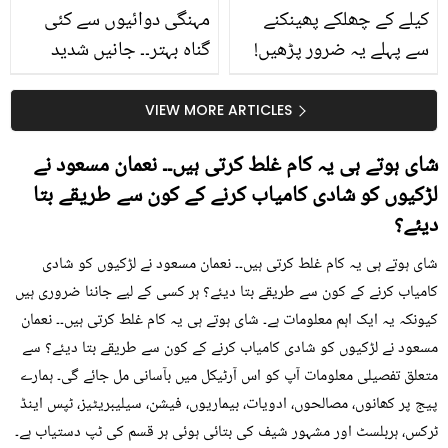
کیلے کے چھلکے پھینکنے
مہنگی دوائیوں سے کئی
سے پہلے یہ ضرور پڑھیں!
گناہ بہتر۔۔ جانیں شدید
جلد کے 3 بڑے مسائل کا
گرمی کے موسم میں آڑو
سستا اور قدرتی حل
کیوں کھانا چاہیے؟
VIEW MORE ARTICLES
شای ہوتے ہی یہ کام غلط کرتی ہیں۔۔ نعمان مسعود نے
لڑکیوں کو شادی کامیاب کرنے کے کون سے طریقے بتا
دیئے؟
شای ہوتے ہی یہ کام غلط کرتی ہیں۔۔ نعمان مسعود نے لڑکیوں کو شادی
کامیاب کرنے کے کون سے طریقے بتا دیئے؟ ہر کسی کے لیے جاننا ضروری ہیں
کیونکہ یہ ایک اہم معلومات ہے۔ شای ہوتے ہی یہ کام غلط کرتی ہیں۔۔ نعمان
مسعود نے لڑکیوں کو شادی کامیاب کرنے کے کون سے طریقے بتا دیئے؟ سے
متعلق تفصیلی معلومات آپ کو اس آرٹیکل میں بآسانی مل جائے گی۔ ہمارے
پیج پر کھانوں، مصالحوں، ادویات، بیماریوں، فیشن، سیلیبریٹیز، ٹپس اینڈ
ٹرکس، ہربلسٹ اور مشہور شیف کی بتائی ہوئی ہر قسم کی ٹپ دستیاب ہے۔