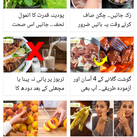
رُک جائیں۔۔ چکن صاف
پودینہ قدرت کا انمول
کرتے وقت یہ باتیں ضرور
تحفہ۔۔ جانیں اس صحت
یاد رکھیں
بخش پتوں کے 10 حیرت
انگیز طبی فوائد
گوشت گلانے کے 4 آسان اور
تربوز پر پانی نہ پینا یا
آزمودہ طریقے۔۔ آپ بھی
مچھلی کے بعد دودھ کا
جانیں انٹرنیشنل شیف کے
استعمال۔۔ جانیں کھانوں
بتائے راز
سے متعلق غلط فہمیوں کی
حقیقت کیا ہے اور افواہ
کیا؟