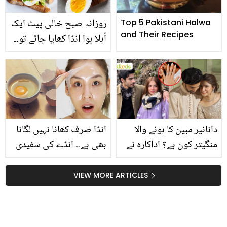
روزانہ صبح خالی پیٹ ایک
Top 5 Pakistani Halwa
and Their Recipes
اُبلا ہوا انڈا کھایا جائے تو۔۔
نہار منہ اںڈا کھاکر آپ کو
کون سے فائدے حاصل ہوں
گے؟
دانانیر مبین کا ہونے والا
انڈا صرف کھانا نہیں لگانا
منگیتر کون ہے؟ اداکارہ نے
بھی ہے۔۔ انڈے کی سفیدی
انسٹا اسٹوری لگا دی!
سے جلد کی خوبصورتی
پوسٹ وائرل
میں کیسے اضافہ ہوتا ہے؟
VIEW MORE ARTICLES