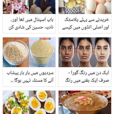
خریدنے سے پہلے پلاسٹک
باپ اسپتال میں تھا اور..
اور اصلی انڈوں میں کیسے
نادیہ حسین کی شادی کن
فرق کریں؟ اہم معلومات
حالات میں ہوئی؟ وہ
حقائق جو بہت کم لوگ
جانتے ہیں
ایک دن میں رنگ گورا -
سردیوں میں بار بار پیشاب
صرف ایک ہفتے میں رنگ
آنے کا مسئلہ نہیں ہوگا ۔۔
گورا کرنے والے بہترین
خشخاش اور سفید تل کو
گھریلو نسخے ۔۔ آج سے ہی
ایک ساتھ کھانے کے کچھ
شروع کریں اور پائیں
ایسے فائدے جو اس موسم
حیرت انگیز نتائج
میں آپ کے بھی کام آئیں