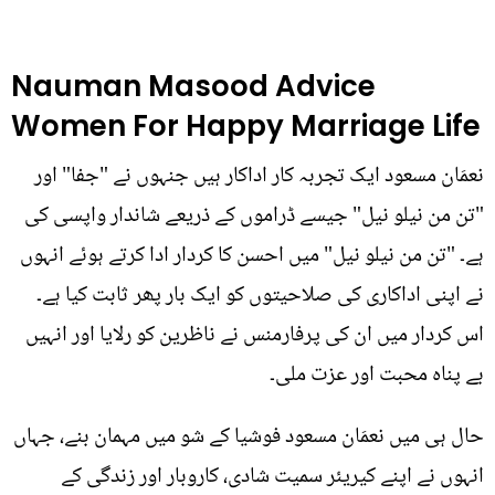
Nauman Masood Advice
Women For Happy Marriage Life
نعمَان مسعود ایک تجربہ کار اداکار ہیں جنہوں نے "جفا" اور
"تن من نیلو نیل" جیسے ڈراموں کے ذریعے شاندار واپسی کی
ہے۔ "تن من نیلو نیل" میں احسن کا کردار ادا کرتے ہوئے انہوں
نے اپنی اداکاری کی صلاحیتوں کو ایک بار پھر ثابت کیا ہے۔
اس کردار میں ان کی پرفارمنس نے ناظرین کو رلایا اور انہیں
بے پناہ محبت اور عزت ملی۔
حال ہی میں نعمَان مسعود فوشیا کے شو میں مہمان بنے، جہاں
انہوں نے اپنے کیریئر سمیت شادی، کاروبار اور زندگی کے