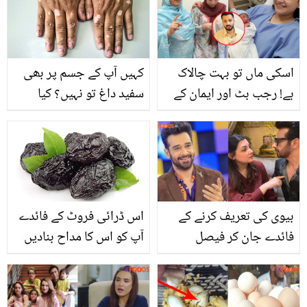
اسکی ماں تو بہت چالاک
کہیں آپ کے جسم پر بھی
ہے! رجب بٹ اور ایمان کے
سفید داغ تو نہیں؟ کیا
یہاں بیٹے کی پیدائش پر
چیزیں کھانے سے یہ داغ
بنائی گئی ویڈیو پر
پھیل سکتے ہیں؟
صارفین کیوں بھڑک گئے؟
بیوی کی تعریف کرنے کے
اس ڈرائی فروٹ کے فائدے
فائدے جان کر فیصل
آپ کو اس کا مداح بنادیں
قریشی نے کیا کہا؟ اہلیہ نے
گے
ویڈیو شیئر کر دی