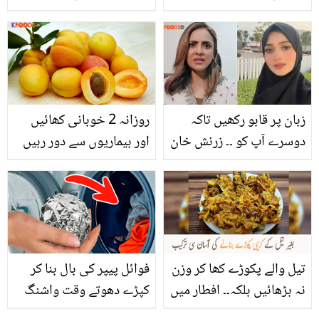
دلجیت دوسانجھ کا ساتھ
دیتے ہوئے بھارتیوں کو لتاڑ
دیا
زبان پر قابو رکھیں تاکہ
روزانہ 2 خوبانی کھائیں
دوسرے آپ کو ۔۔ زرنش خان
اور بیماریوں سے دور رہیں
نے نادیہ خان پر طنز کی
۔۔ جانیں خوبانی کھانے کے
برسات کردی! پوسٹ وائرل
6 حیرت انگیز فوائد، جو
آپ کی صحت کے لیئے
ضروری ہیں
تیل والے پکوڑے کھا کر وزن
فوائل پیپر کی بال بنا کر
نہ بڑھائیں بلکہ۔۔ افطار میں
کپڑے دھوتے وقت واشنگ
بغیر تیل کے کرسپی پکوڑے
مشین میں ڈال دیں اور۔۔۔