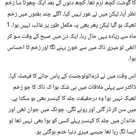
کا گوشت کچھ نرم تھا۔ کچھ دنوں کے بعد ایک چھوٹا سا زخم
نظر آیا، لیکن میں نے غور نہیں کیا، اگلے چند ہفتوں میں زخم
ٹھیک ہو گیا لیکن پھر بھی یہ مکمل طور پر غائب نہیں ہوا۔ 1
ماہ سے زیادہ یہی حال رہا، ایک دن میں صبح کے وقت سو کر
اٹھی تو میری ناک میں سے خون بہنے لگا اور زخم کا احساس
ہوا۔
اس وقت میں نے ڈرماٹولوجسٹ کے پاس جانے کا فیصلہ کیا۔
ڈاکٹر سے پہلی ملاقات میں ہی شک ہوا کہ ناک کا جو زخم
ٹھیک نہیں ہوا وہ درحقیقت جلد کا کینسر بھی ہو سکتا ہے۔
میں سن کر ڈر گئی اور رونے لگی۔ چونکہ میں جوان تھی اور
خاندان میں جلد کا کینسر پہلے کسی کو ہوا بھی نہیں تھا تو
ایسا لگ رہا تھا جیسے میری دنیا ختم ہوگئی ہو۔