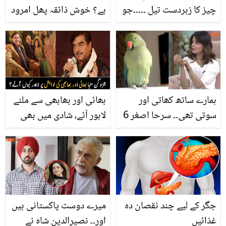
چیز کا زبردست تیل ۔۔۔۔۔جو
ہے؟ خوش ذائقہ پھل امرود
کرے آپ کے سفید بالوں کو
کے پتوں کے 5 کرشماتی
کالا، لمبا اور گھنا وہ بھی
فوائد جو آپ کے مہنگے
آسان طریقے سے
خرچے بچاسکتا ہے
ہمارے ساتھ کھاتی اور
بھائی اور بھابھی سے ملنے
سوتی تھی۔۔ سرحا اصغر 6
لاہور آئے، شادی میں بھی
برس ساتھ گزارنے والی
گئے ۔۔ بھارتی اداکار
طوطی کی موت کا دکھ
شتروگن سنہا کا پاکستان
بتاتے پوئے جذباتی ہوگئیں؟
میں کون سا بھائی ہے؟
جگر کے لیے چند نقصان دہ
میرے دوست پاکستانی ہیں
غذائیں
اور۔۔ نصیرالدین شاہ نے