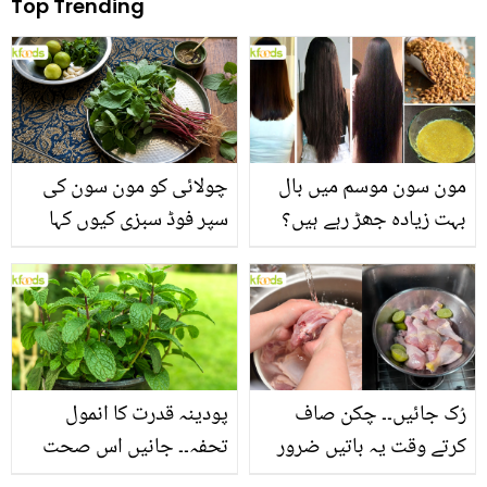
Top Trending
مون سون موسم میں بال
چولائی کو مون سون کی
بہت زیادہ جھڑ رہے ہیں؟
سپر فوڈ سبزی کیوں کہا
جانیں بالوں کو مضبوط
جاتا ہے؟ جانیں وٹامنز،
بنانے کے چند قدرتی طریقے
منرلز اور اینٹی آکسیڈنٹس
سے بھرپور اس سبزی کے
فائدے
رُک جائیں۔۔ چکن صاف
پودینہ قدرت کا انمول
کرتے وقت یہ باتیں ضرور
تحفہ۔۔ جانیں اس صحت
یاد رکھیں
بخش پتوں کے 10 حیرت