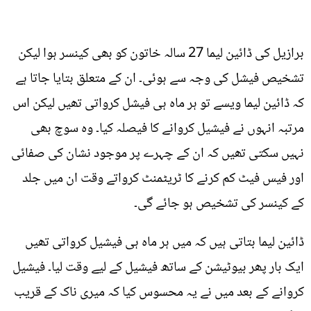
برازیل کی ڈائین لیما 27 سالہ خاتون کو بھی کینسر ہوا لیکن
تشخیص فیشل کی وجہ سے ہوئی۔ ان کے متعلق بتایا جاتا ہے
کہ ڈائین لیما ویسے تو ہر ماہ ہی فیشل کرواتی تھیں لیکن اس
مرتبہ انہوں نے فیشیل کروانے کا فیصلہ کیا۔ وہ سوچ بھی
نہیں سکتی تھیں کہ ان کے چہرے پر موجود نشان کی صفائی
اور فیس فیٹ کم کرنے کا ٹریٹمنٹ کرواتے وقت ان میں جلد
کے کینسر کی تشخیص ہو جائے گی۔
ڈائین لیما بتاتی ہیں کہ میں ہر ماہ ہی فیشیل کرواتی تھیں
ایک بار پھر بیوٹیشن کے ساتھ فیشیل کے لیے وقت لیا۔ فیشیل
کروانے کے بعد میں نے یہ محسوس کیا کہ میری ناک کے قریب