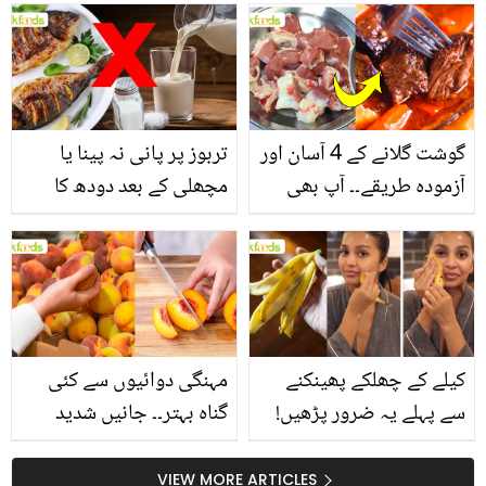
انگیز طبی فوائد
گوشت گلانے کے 4 آسان اور
تربوز پر پانی نہ پینا یا
آزمودہ طریقے۔۔ آپ بھی
مچھلی کے بعد دودھ کا
جانیں انٹرنیشنل شیف کے
استعمال۔۔ جانیں کھانوں
بتائے راز
سے متعلق غلط فہمیوں کی
حقیقت کیا ہے اور افواہ
کیا؟
کیلے کے چھلکے پھینکنے
مہنگی دوائیوں سے کئی
سے پہلے یہ ضرور پڑھیں!
گناہ بہتر۔۔ جانیں شدید
جلد کے 3 بڑے مسائل کا
گرمی کے موسم میں آڑو
سستا اور قدرتی حل
کیوں کھانا چاہیے؟
VIEW MORE ARTICLES