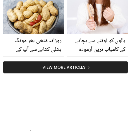
بنا کر سب کی داد لینے کی
جانیں فوائل پیپر آپ کے
آسان ترکیب
کپڑوں کے ساتھ ایسا کیا کر
سکتا ہے جو دیکھ کر آپ
بھی حیران رہ جائیں گے
بالوں کو ٹوٹنے سے بچانے
روزانہ مُٹھی بھر مونگ
کے کامیاب ترین آزمودہ
پھلی کھانے سے آپ کے
ٹوٹکے
جسم میں کیا حیران کن
تبدیلی آئے گی؟ جان کر آپ
VIEW MORE ARTICLES
بھی اس کو کھانا نہ
چھوڑیں گے