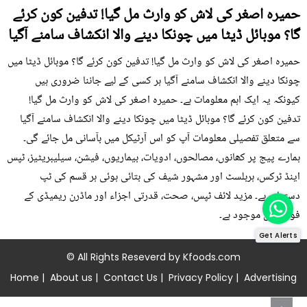
حمیرہ اصغر کی لاش کو وارث مل گیا! تدفین کون کرئے
گا؟ موبائل ڈیٹا میں چونکا دینے والا انکشاف سامنے آگیا
حمیرہ اصغر کی لاش کو وارث مل گیا! تدفین کون کرئے گا؟ موبائل ڈیٹا میں
چونکا دینے والا انکشاف سامنے آگیا ہر کسی کے لیے جاننا ضروری ہیں
کیونکہ یہ ایک اہم معلومات ہے۔ حمیرہ اصغر کی لاش کو وارث مل گیا!
تدفین کون کرئے گا؟ موبائل ڈیٹا میں چونکا دینے والا انکشاف سامنے آگیا
سے متعلق تفصیلی معلومات آپ کو اس آرٹیکل میں بآسانی مل جائے گی۔
ہمارے پیج پر کھانوں، مصالحوں، ادویات، بیماریوں، فیشن، سیلیبریٹیز، ٹپس
اینڈ ٹرکس، ہربلسٹ اور مشہور شیف کی بتائی ہوئی ہر قسم کی ٹپ
دستیاب ہے۔ مزید لائف ٹپس، صحت، قدرتی اجزاء اور ماڈرن ریمیڈی کے
فوڈز میں موجود ہے۔
Get Alerts
© All Rights Reseverd by
Kfoods.com
Home
|
About us
|
Contact Us
|
Privacy Policy
|
Advertising