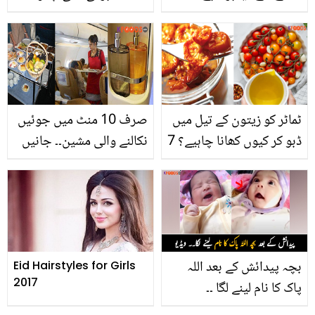
ذائقے کے ساتھ فائدہ بھی!
گوری سپراٹ نے عامر خان
کافی اور چائے میں ہلدی
سے محبت کی کیا وجہ
ڈالنے کے 5 کمالات
بتائی؟
ٹماٹر کو زیتون کے تیل میں
صرف 10 منٹ میں جوئیں
ڈبو کر کیوں کھانا چاہیے؟ 7
نکالنے والی مشین۔۔ جانیں
فائدے جنھیں جان کر آپ
اس کی قیمت اور استعمال
بھی ایسا کرنا چاہیں
کا آسان طریقہ
بچہ پیدائش کے بعد اللہ
Eid Hairstyles for Girls
2017
پاک کا نام لینے لگا ۔۔
دیکھیں خوش قسمت