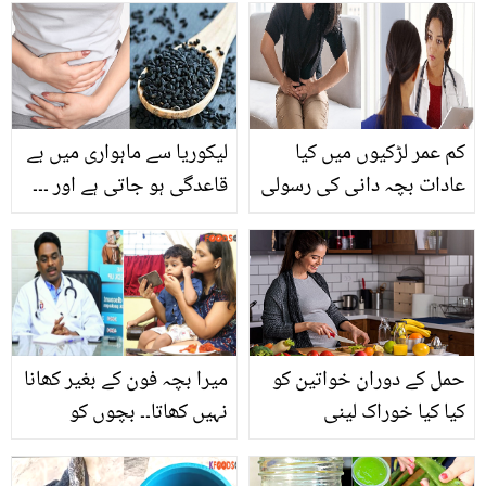
بچوں کی ایمان افروز
ویڈیو جنہوں نے دنیا میں
آتے ہی اللہ کا ذکر کیا
کم عمر لڑکیوں میں کیا
لیکوریا سے ماہواری میں بے
عادات بچہ دانی کی رسولی
قاعدگی ہو جاتی ہے اور ۔۔۔
کا سبب بن سکتی ہیں ۔۔
ڈاکٹر اس کا علاج کلونجی
رسولی سے بچنے کے لئے یہ
سے کیسے بتاتے ہیں؟ جانیں
ٹپس آزمائیں
وہ معلومات جو آپ کو بھی
معلوم ہونی چاہیئے
حمل کے دوران خواتین کو
میرا بچہ فون کے بغیر کھانا
کیا کیا خوراک لینی
نہیں کھاتا۔۔ بچوں کو
چاہیئے؟ جانیئے ایسی
اسمارٹ فون کی لت سے
غذاؤں کے بارے میں
کیسے بچایا جا سکتا ہے؟