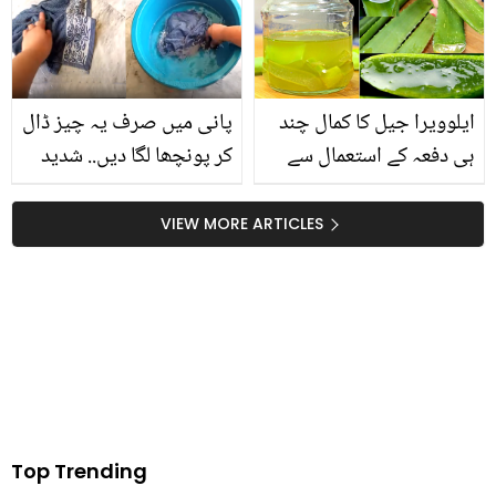
معلومات جو بنائے ماں اور
ماہرین کے مشورے
بچے دونوں کو صحت مند
ایلوویرا جیل کا کمال چند
پانی میں صرف یہ چیز ڈال
ہی دفعہ کے استعمال سے
کر پونچھا لگا دیں.. شدید
شوگر، وزن میں کمی،
گرمی میں 10 گھنٹے تک
مدافعتی نظام سر اور
فرش برف جیسا ٹھنڈا کرنے
VIEW MORE ARTICLES
چہرے کے 8 مسائل پر قابو،
کا سستا طریقہ
آزما کر دیکھ لیں
Top Trending