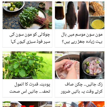
مون سون موسم میں بال
چولائی کو مون سون کی
بہت زیادہ جھڑ رہے ہیں؟
سپر فوڈ سبزی کیوں کہا
جانیں بالوں کو مضبوط
جاتا ہے؟ جانیں وٹامنز،
بنانے کے چند قدرتی طریقے
منرلز اور اینٹی آکسیڈنٹس
سے بھرپور اس سبزی کے
فائدے
رُک جائیں۔۔ چکن صاف
پودینہ قدرت کا انمول
کرتے وقت یہ باتیں ضرور
تحفہ۔۔ جانیں اس صحت
یاد رکھیں
بخش پتوں کے 10 حیرت
انگیز طبی فوائد