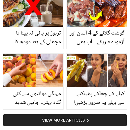
گوشت گلانے کے 4 آسان اور
تربوز پر پانی نہ پینا یا
آزمودہ طریقے۔۔ آپ بھی
مچھلی کے بعد دودھ کا
جانیں انٹرنیشنل شیف کے
استعمال۔۔ جانیں کھانوں
بتائے راز
سے متعلق غلط فہمیوں کی
حقیقت کیا ہے اور افواہ
کیا؟
کیلے کے چھلکے پھینکنے
مہنگی دوائیوں سے کئی
سے پہلے یہ ضرور پڑھیں!
گناہ بہتر۔۔ جانیں شدید
جلد کے 3 بڑے مسائل کا
گرمی کے موسم میں آڑو
سستا اور قدرتی حل
کیوں کھانا چاہیے؟
VIEW MORE ARTICLES