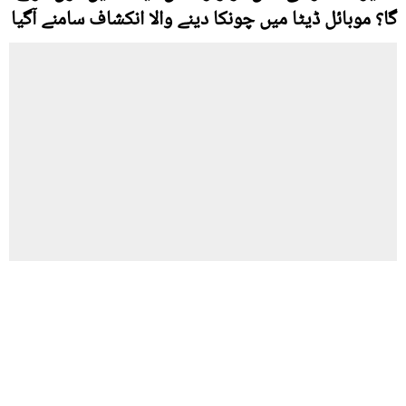
گا؟ موبائل ڈیٹا میں چونکا دینے والا انکشاف سامنے آگیا