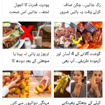
رُک جائیں۔۔ چکن صاف
پودینہ قدرت کا انمول
کرتے وقت یہ باتیں ضرور
تحفہ۔۔ جانیں اس صحت
یاد رکھیں
بخش پتوں کے 10 حیرت
انگیز طبی فوائد
گوشت گلانے کے 4 آسان اور
تربوز پر پانی نہ پینا یا
آزمودہ طریقے۔۔ آپ بھی
مچھلی کے بعد دودھ کا
جانیں انٹرنیشنل شیف کے
استعمال۔۔ جانیں کھانوں
بتائے راز
سے متعلق غلط فہمیوں کی
حقیقت کیا ہے اور افواہ
کیا؟
کیلے کے چھلکے پھینکنے
مہنگی دوائیوں سے کئی