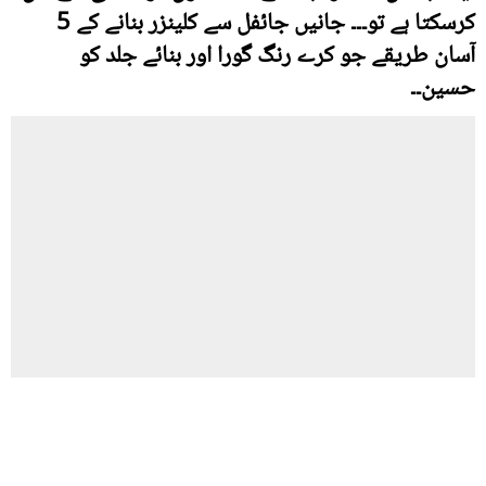
کرسکتا ہے تو۔۔۔ جانیں جائفل سے کلینزر بنانے کے 5
آسان طریقے جو کرے رنگ گورا اور بنائے جلد کو
حسین۔۔