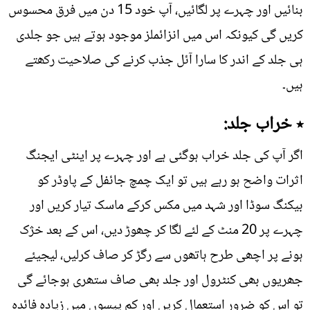
بنائیں اور چہرے پر لگائیں، آپ خود 15 دن میں فرق محسوس
کریں گی کیونکہ اس میں انزائملز موجود ہوتے ہیں جو جلدی
ہی جلد کے اندر کا سارا آئل جذب کرنے کی صلاحیت رکھتے
ہیں۔
٭ خراب جلد:
اگر آپ کی جلد خراب ہوگئی ہے اور چہرے پر اینٹی ایجنگ
اثرات واضح ہو رہے ہیں تو ایک چمچ جائفل کے پاوڈر کو
بیکنگ سوڈا اور شہد میں مکس کرکے ماسک تیار کریں اور
چہرے پر 20 منٹ کے لئے لگا کر چھوڑ دیں، اس کے بعد خژک
ہونے پر اچھی طرح ہاتھوں سے رگڑ کر صاف کرلیں، لیجیئے
جھریوں بھی کنٹرول اور جلد بھی صاف ستھری ہوجائے گی
تو اس کو ضرور استعمال کریں اور کم پیسوں میں زیادہ فائدہ