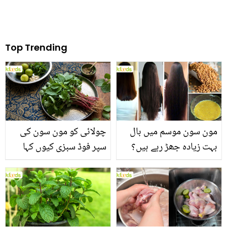
Top Trending
مون سون موسم میں بال
چولائی کو مون سون کی
بہت زیادہ جھڑ رہے ہیں؟
سپر فوڈ سبزی کیوں کہا
جانیں بالوں کو مضبوط
جاتا ہے؟ جانیں وٹامنز،
بنانے کے چند قدرتی طریقے
منرلز اور اینٹی آکسیڈنٹس
سے بھرپور اس سبزی کے
فائدے