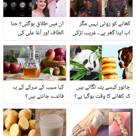
کھانے کو روٹی نہیں مگر
ان میں طلاق ہوگئی؟ حنا
اب اپنا گھر ہے۔۔ غریب لڑکی
الطاف اور آغا علی کی
نے کیسے کروڑوں کما کر
طلاق کی خبر کی حقیقت
ماں باپ کو گھر بنا کر دیا؟
سامنے آگئی
بیٹوں سے زیادہ قابل بیٹی
کی کہانی
جانور کیسے پتہ لگاتے ہیں
کیا سیب کے سرکے کے یہ
کہ کھانے کا وقت ہوگیا ہے؟
فائدے جانتے ہیں؟
جان کر آپ کو بھی یقین
نہیں آئے گا