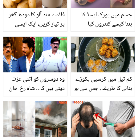
جسم میں یورک ایسڈ کا
فائدے مند آلو کا دودھ گھر
بننا کیسے کنٹرول کیا
پر تیار کریں، ایک ایسی
جائے؟
چیز جس نے دنیا بھر میں
تہلکہ مچا دیا
کم تیل میں کرسپی پکوڑے
وہ دوسروں کو اتنی عزت
بنانے کا طریقہ، جس سے ہو
دیتے ہیں کہ۔۔ شاہ رخ خان
تیل کی بھرپور بچت اور
پاکستان کے بارے میں کیا
خواتین کی بڑی مشکل
خیالات رکھتے ہیں؟ شکیل
آسان
صدیقی کی گفتگو