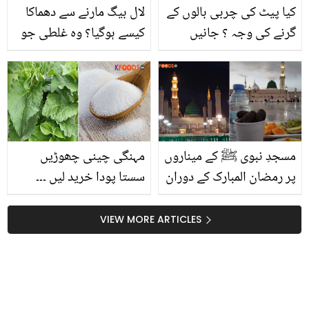
کیا پیٹ کی چربی بالوں کے
لال بیگ مارنے سے دھماکا
گرنے کی وجہ ؟ جانیں
کیسے ہوگیا؟ وہ غلطی جو
موٹاپے اور گنج پن کے
ہم سب کرتے ہیں
درمیان کا وہ تعلق، جو
ڈاکٹر بھی بتاتے ہیں
مسجدِ نبوی ﷺ کے میناروں
مہنگی چینی چھوڑیں
پر رمضان المبارک کے دوران
سستا پودا خرید لیں ۔۔۔
سرخ روشنی جلانے کی
جانیں یہ کون سا پودا ہے
حقیقت کیا ہے؟ جانیں
جس کو گھر میں رکھنے سے
VIEW MORE ARTICLES
قدیم راز
چینی خریدنے کے ضرورت
ہی نہ پڑے؟