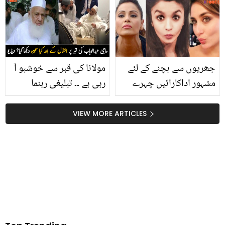
جس کے بعد سخت مٹر
بیٹے نے اپنے والد کی زندگی
چھلیں آسانی سے
کے چھپے راز بتا دیئے
جھریوں سے بچنے کے لئے
مولانا کی قبر سے خوشبو آ
مشہور اداکارائیں چہرے
رہی ہے ۔۔ تبلیغی رہنما
کی کون سی ورزش کرتی
حاجی عبد الوہاب کے ساتھ
ہیں؟ صرف 5 منٹ میں کیا
کیا معجزہ ہوا جو یہ دین
VIEW MORE ARTICLES
جانے والا فیس یوگا جو آپ
کے لیے کے لیے بڑی نوکری
کو بھی ہمیشہ جوان رکھ
چھوڑ آئے؟ دیکھیں
سکتا ہے