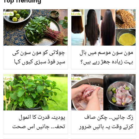
Top Trending
مون سون موسم میں بال
چولائی کو مون سون کی
بہت زیادہ جھڑ رہے ہیں؟
سپر فوڈ سبزی کیوں کہا
جانیں بالوں کو مضبوط
جاتا ہے؟ جانیں وٹامنز،
بنانے کے چند قدرتی طریقے
منرلز اور اینٹی آکسیڈنٹس
سے بھرپور اس سبزی کے
فائدے
رُک جائیں۔۔ چکن صاف
پودینہ قدرت کا انمول
کرتے وقت یہ باتیں ضرور
تحفہ۔۔ جانیں اس صحت
یاد رکھیں
بخش پتوں کے 10 حیرت