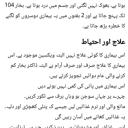
ہوتا ہے، بھوک نہیں لگتی اور جسم میں درد ہوتا ہے۔ بخار 104
تک پہنچ جاتا ہے اور 2 ہفتوں میں یہ بیماری دوسروں کو لگنے
کا خطرہ بڑھ جاتا ہے۔
علاج اور احتیاط
اس بیماری کا کوئی علاج نہیں البتہ ویکسین موجود ہے۔ اس
بیماری کا علاج صرف اور صرف آرام ہے البتہ ڈاکٹر بخار کم
کرنے والی عام دوائیں تجویز کرتے ہیں۔
اس بیماری میں پانی کی کمی نہیں ہونے دیں
چہرے پر جہاں سوجن ہو وہاں برف سے ٹکور کریں۔
مائع والی اور نرم غذائیں لیں جیسے کہ پتلی کھچڑی اور دلیہ۔
یہ غذائیں کھانے میں آسان رہیں گی
ایسی غذاؤں اور مشروبات سے پرہیز کریں جن سے تیزابیت