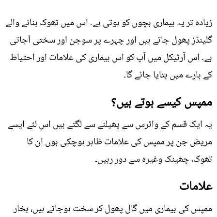
زیادہ تر یہ بیماری بچوں کو ہوتی ہے۔ اس میں تھوک بنانے والے
گلینڈز پھول جاتے ہیں اور چہرے پر سوجن اور سختی آجاتی
ہے۔ اس آرٹیکل میں آپ کو اس بیماری کی علامات اور احتیاط
کے بارے میں بتایا جائے گا۔
ممپس کیسے ہوتے ہیں؟
یہ ایک قسم کے وائرس سے پھیلنے سے لگتے ہیں اس لئے ایسے
مریض جن پر ممپس کی علامات ظاہر ہوچکی ہوں ان کا
تھوک، چھینک وغیرہ سے دور رہیں۔
علامات
ممپس کی بیماری میں گال پھول کر سخت ہوجاتے ہیں، بخار