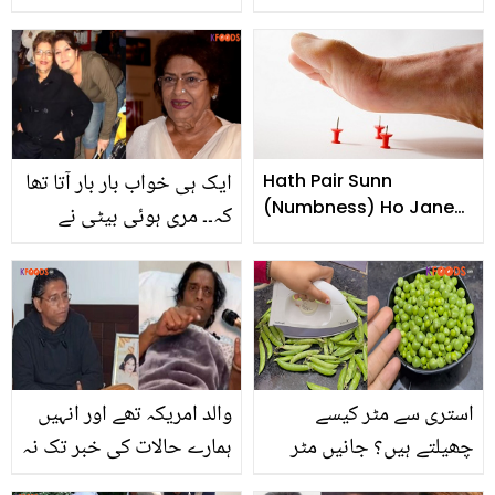
کی جلد سیاہ ہو جاتی ہے ۔۔
سنگھ کا دلخراش انکشاف
جانیئے مرد کون سے گھریلو
نسخے آزما کر سیاہ جلد سے
چھٹکارا حاصل کر سکتے
ہیں؟
ایک ہی خواب بار بار آتا تھا
Hath Pair Sunn
(Numbness) Ho Jane
کہ۔۔ مری ہوئی بیٹی نے
Ka Ilaj
سروج خان کو اسلام قبول
کرنے پر کیسے مجبور کیا؟
استری سے مٹر کیسے
والد امریکہ تھے اور انہیں
چھیلتے ہیں؟ جانیں مٹر
ہمارے حالات کی خبر تک نہ
چھیلنے کا انوکھا طریقہ
تھی ۔۔ ماجد جہانگیر کے