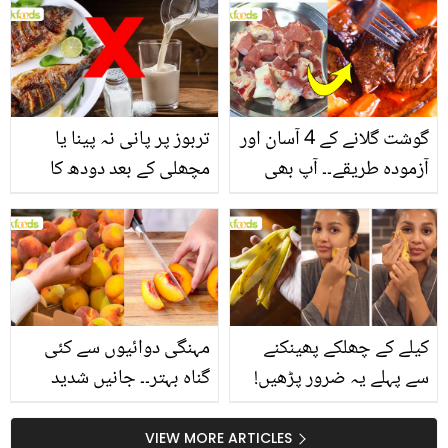
انگیز طبی فوائد
گوشت گلانے کے 4 آسان اور
تربوز پر پانی نہ پینا یا
آزمودہ طریقے۔۔ آپ بھی
مچھلی کے بعد دودھ کا
جانیں انٹرنیشنل شیف کے
استعمال۔۔ جانیں کھانوں
بتائے راز
سے متعلق غلط فہمیوں کی
حقیقت کیا ہے اور افواہ
کیا؟
کیلے کے چھلکے پھینکنے
مہنگی دوائیوں سے کئی
سے پہلے یہ ضرور پڑھیں!
گناہ بہتر۔۔ جانیں شدید
جلد کے 3 بڑے مسائل کا
گرمی کے موسم میں آڑو
سستا اور قدرتی حل
کیوں کھانا چاہیے؟
VIEW MORE ARTICLES