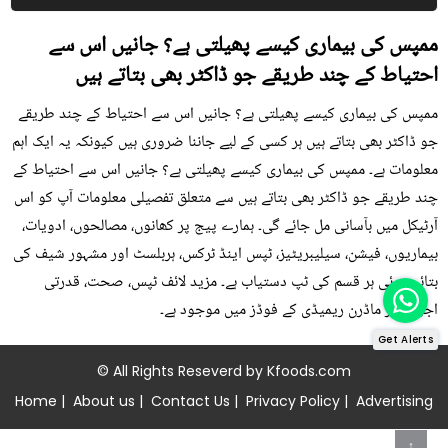
ممپس کی بیماری کیسے پھیلتی ہے؟ جانیں اس سے
احتیاط کے چند طریقے جو ڈاکٹر بھی بتاتے ہیں
ممپس کی بیماری کیسے پھیلتی ہے؟ جانیں اس سے احتیاط کے چند طریقے
جو ڈاکٹر بھی بتاتے ہیں ہر کسی کے لیے جاننا ضروری ہیں کیونکہ یہ ایک اہم
معلومات ہے۔ ممپس کی بیماری کیسے پھیلتی ہے؟ جانیں اس سے احتیاط کے
چند طریقے جو ڈاکٹر بھی بتاتے ہیں سے متعلق تفصیلی معلومات آپ کو اس
آرٹیکل میں بآسانی مل جائے گی۔ ہمارے پیج پر کھانوں، مصالحوں، ادویات،
بیماریوں، فیشن، سیلیبریٹیز، ٹپس اینڈ ٹرکس، ہربلسٹ اور مشہور شیف کی
بتائی ہوئی ہر قسم کی ٹپ دستیاب ہے۔ مزید لائف ٹپس، صحت، قدرتی
اجزاء اور ماڈرن ریمیڈی کے فوڈز میں موجود ہے۔
Get Alerts
© All Rights Reseverd by
Kfoods.com
Home
|
About us
|
Contact Us
|
Privacy Policy
|
Advertising
↑