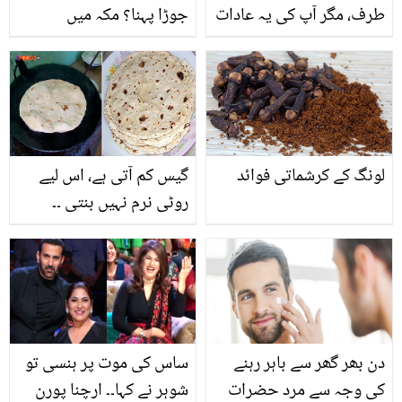
طرف، مگر آپ کی یہ عادات
جوڑا پہنا؟ مکہ میں
آپ کے بچے کو نقصان
رخصتی کی ویڈیو سامنے آ
پہنچا سکتی ہیں
گئی
لونگ کے کرشماتی فوائد
گیس کم آتی ہے، اس لیے
روٹی نرم نہیں بنتی ۔۔
جانیں سردیوں میں روٹیوں
کو تازہ رکھنے کا آسان
طریقہ جو انہیں دن بھر
نرم رکھے
دن بھر گھر سے باہر رہنے
ساس کی موت پر ہنسی تو
کی وجہ سے مرد حضرات
شوہر نے کہا۔۔ ارچنا پورن