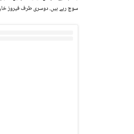
سوچ رہے ہیں. دوسری طرف فیروز خان ک