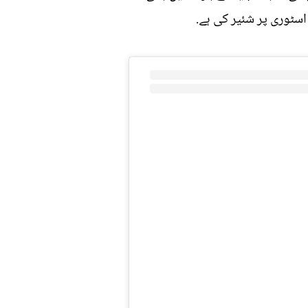
سٹوری پر شئیر کی ہے.