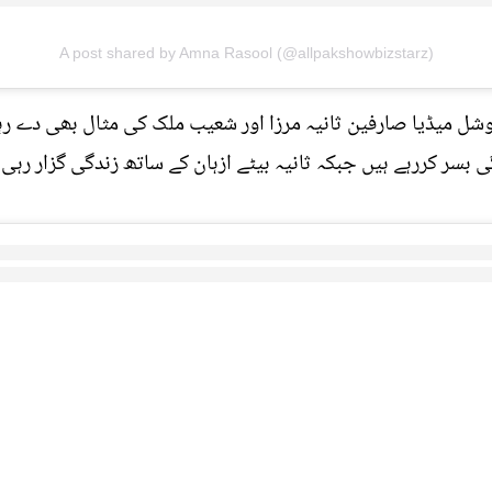
A post shared by Amna Rasool (@allpakshowbizstarz)
سوشل میڈیا صارفین ثانیہ مرزا اور شعیب ملک کی مثال بھی دے
ی بسر کررہے ہیں جبکہ ثانیہ بیٹے ازہان کے ساتھ زندگی گزار رہی 