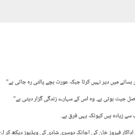
ر بسانے میں دیر نہیں کرتا جبکہ عورت بچے پالتی رہ جاتی ہے"
 اصل جیت ہوتی ہے. وہ اس کے سہارے زندگی گزار دیتی ہے"
سے زیادہ ہیں کیونکہ یہی فرق ہے.
 اداکار فیروز خان کی اچانک دوسری شادی کی ویڈیوز دیکھ کر ان 