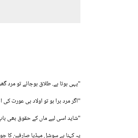
"یہی ہوتا ہے. طلاق ہوجائے تو مرد گھ
"اگر مرد برا ہو تو اولاد ہی عورت کی
"شاید اسی لیے ماں کے حقوق بھی باپ 
یہ کہنا ہے سوشل میڈیا صارفین کا جو