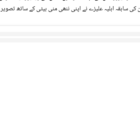
ی سابقہ اہلیہ علیزے نے اپنی ننھی منی بیٹی کے ساتھ تصویر ا