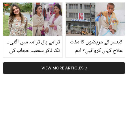
جس کی قیمت دکان والے
ہزاروں میں بتاتے ہیں
کینسر کے مریضوں کا مفت
ڈرامے باز، ڈرامہ میں آگئی۔۔
علاج کہاں کروائیں؟ اہم
ٹک ٹاکر سمعیہ حجاب کی
معلومات جس سے بروقت
شوبز میں انٹری! صارفین
کسی کی جان بچائی
چیخ اُٹھے
VIEW MORE ARTICLES
جاسکتی ہے