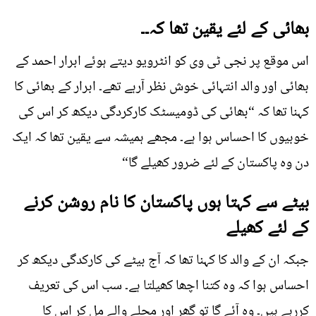
بھائی کے لئے یقین تھا کہ۔۔
اس موقع پر نجی ٹی وی کو انٹرویو دیتے ہوئے ابرار احمد کے
بھائی اور والد انتہائی خوش نظر آرہے تھے۔ ابرار کے بھائی کا
کہنا تھا کہ “بھائی کی ڈومیسٹک کارکردگی دیکھ کر اس کی
خوبیوں کا احساس ہوا ہے۔ مجھے ہمیشہ سے یقین تھا کہ ایک
دن وہ پاکستان کے لئے ضرور کھیلے گا“
بیٹے سے کہتا ہوں پاکستان کا نام روشن کرنے
کے لئے کھیلے
جبکہ ان کے والد کا کہنا تھا کہ آج بیٹے کی کارکدگی دیکھ کر
احساس ہوا کہ وہ کتنا اچھا کھیلتا ہے۔ سب اس کی تعریف
کررہے ہیں۔ وہ آئے گا تو گھر اور محلے والے مل کر اس کا