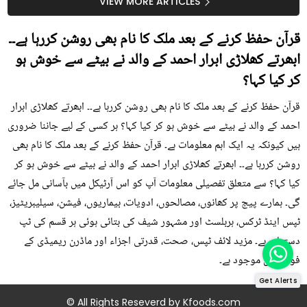
سستا اور قدرتی حل
کیوں کھانا چاہیے؟
VIEW MORE ARTICLES
قرآن حفظ کرنے کے بعد ملک کا نام بھی روشن کررہا ہے۔۔
ابھرتے کھلاڑی ابرار احمد کے والد نے بیٹے سے خوش ہو
کر کیا کہا؟
قرآن حفظ کرنے کے بعد ملک کا نام بھی روشن کررہا ہے۔۔ ابھرتے کھلاڑی ابرار
احمد کے والد نے بیٹے سے خوش ہو کر کیا کہا؟ ہر کسی کے لیے جاننا ضروری
ہیں کیونکہ یہ ایک اہم معلومات ہے۔ قرآن حفظ کرنے کے بعد ملک کا نام بھی
روشن کررہا ہے۔۔ ابھرتے کھلاڑی ابرار احمد کے والد نے بیٹے سے خوش ہو کر
کیا کہا؟ سے متعلق تفصیلی معلومات آپ کو اس آرٹیکل میں بآسانی مل جائے
گی۔ ہمارے پیج پر کھانوں، مصالحوں، ادویات، بیماریوں، فیشن، سیلیبریٹیز،
ٹپس اینڈ ٹرکس، ہربلسٹ اور مشہور شیف کی بتائی ہوئی ہر قسم کی ٹپ
دستیاب ہے۔ مزید لائف ٹپس، صحت، قدرتی اجزاء اور ماڈرن ریمیڈی کے
فوڈز میں موجود ہے۔
Get Alerts
© All Rights Reseverd by
Kfoods.com