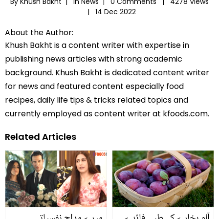
By Khush Bakht |
In
News
|
0 Comments |
4278 Views
|
14 Dec 2022
About the Author:
Khush Bakht is a content writer with expertise in
publishing news articles with strong academic
background. Khush Bakht is dedicated content writer
for news and featured content especially food
recipes, daily life tips & tricks related topics and
currently employed as content writer at kfoods.com.
Related Articles
آلو بخارے کے طبی فائدے
میرے مداح نفسیاتی