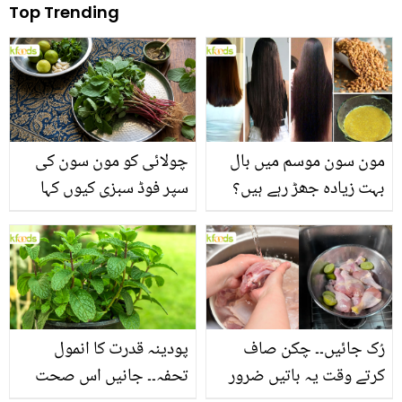
Top Trending
مون سون موسم میں بال
چولائی کو مون سون کی
بہت زیادہ جھڑ رہے ہیں؟
سپر فوڈ سبزی کیوں کہا
جانیں بالوں کو مضبوط
جاتا ہے؟ جانیں وٹامنز،
بنانے کے چند قدرتی طریقے
منرلز اور اینٹی آکسیڈنٹس
سے بھرپور اس سبزی کے
فائدے
رُک جائیں۔۔ چکن صاف
پودینہ قدرت کا انمول
کرتے وقت یہ باتیں ضرور
تحفہ۔۔ جانیں اس صحت