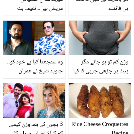
ہی فائدے
مریض ہیں۔۔ نعیمہ بٹ
حقیقی زندگی میں بھی
رباب کی طرح منہ پھٹ
نکلیں! نجی زندگی سے
متعلق چند حقائق
وزن کم تو ہو جائے مگر
وہ سمجھتا کیا ہے خود کو۔۔
پیٹ پر چڑھی چربی کا کیا
جاوید شیخ نے عمران
کیا جائے؟ اب چربی کو
ہاشمی سے اپنی بے عزتی کا
گھلانے کے آسان نسخے
بدلہ کیسے لیا؟
جانیں
Rice Cheese Croquettes
3 بچوں کے بعد وزن کیسے
Recipe
کم کیا؟ عفیفہ جبران کا