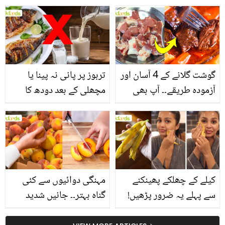
یاد رکھیں
بخش پتوں کے 10 حیرت
انگیز طبی فوائد
گوشت گلانے کے 4 آسان اور
تربوز پر پانی نہ پینا یا
آزمودہ طریقے۔۔ آپ بھی
مچھلی کے بعد دودھ کا
جانیں انٹرنیشنل شیف کے
استعمال۔۔ جانیں کھانوں
بتائے راز
سے متعلق غلط فہمیوں کی
حقیقت کیا ہے اور افواہ
کیا؟
کیلے کے چھلکے پھینکنے
مہنگی دوائیوں سے کئی
سے پہلے یہ ضرور پڑھیں!
گناہ بہتر۔۔ جانیں شدید
جلد کے 3 بڑے مسائل کا
گرمی کے موسم میں آڑو