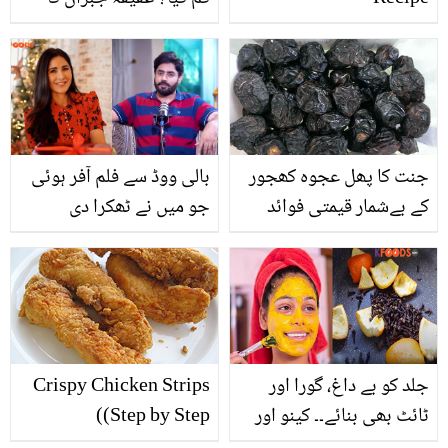
شوہر اور اداکاری کے متعلق
دلچسپ انکشاف
جنت کا پھل عجوہ کھجور
بالی ووڈ سے فلم آفر ہوئی
کے بےشمار قیمتی فوائد
جو میں نے ٹھکرا دی
کیونکہ ۔۔ پاکستانی گلوکار
نے اداکارہ کترینہ کیف کے
ساتھ فلم میں کام کیوں نہ
کیا؟ انکشاف کردیا
جلد کو بے داغ، گورا اور
Crispy Chicken Strips
ٹائٹ بھی بنائے۔۔ کینو اور
(Step by Step)
لونگ سے بننے والا ماسک