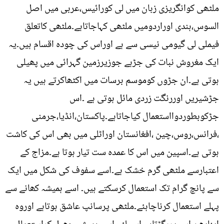
ملٹھی کوانگریزی زبان میں لی کورائیس،عربی میں اصل
السوس،ہندی اوراردومیں ملٹھی کہاجاتاہے۔ملٹھی کاتعلق
فیملی لی گیومی نیسی سے ہے اوراس کی چودہ اقسام ہیں۔یہ
ایک مغروش نبات کی جڑہے جوزیرزمین گہرائی میں پھیلی
ہوتی ہے۔ان جڑوں کوموسم برسات میں اکٹھاکرتے ہیں یہ
جڑشیریں اوررنگت زردی مائل ہوتی ہے ۔اس
جڑکوبطوردوااستعمال کیاجاتاہے۔پاکستان،انڈیا،جرمنی
،فرانس،روس،چین ،افغانستان اوراٹلی میں بھی اس کی کاشت
ہوتی ہے۔اسپین میں اس کا عمدہ ست تیار ہوتا ہے۔مزاج کے
اعتبارسے ملٹھی گرم خشک ہے۔اسے سفوف کی شکل میں ایک
سے پانچ گرام تک استعمال کرسکتے ہیں۔ اسے ہمیشہ کھانے سے
پہلے استعمال کرناچاہئے۔ملٹھی پرسانپ عاشق ہوتاہے اوروہ