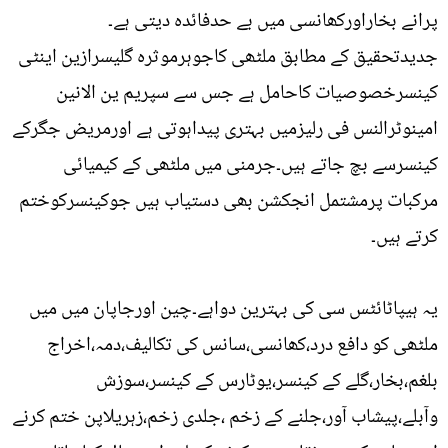
پرانے بخاراورکھانسی میں بے حدفائدہ دیتی ہے۔
جدیدتحقیق کے مطابق ملٹھی کاجوہرموثرہ گلیسرازین اینٹی
کینسرخصوصیات کاحامل ہے جس سے سپریم ین الانین
امینوٹرالنس فی رلیزمیں بہتری پیداہوتی ہے اورمریض جگرکے
کینسرسے بچ جاتے ہیں۔جرمنی میں ملٹھی کے کیمیائی
مرکبات پرمشتمل انجکشن بھی دستیاب ہیں جوکینسرکوختم
کرتے ہیں۔
یہ ہیپاٹائٹس سی کی بہترین دواہے۔چین اورجاپان میں میں
ملٹھی کو دافع درد،کھانسی،سانس کی تکالیف،دمہ،اخراج
بلغم،بخار،گلے کے کینسر،یوٹارس کے کینسر،سوزش
وآبلے،پیشاب آور،جلنے کے زخم ،جلدی زخم،زہریلاپن ختم کرنے