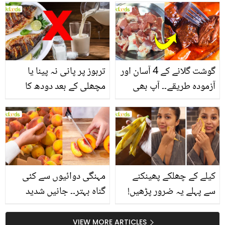
انگیز طبی فوائد
گوشت گلانے کے 4 آسان اور
تربوز پر پانی نہ پینا یا
آزمودہ طریقے۔۔ آپ بھی
مچھلی کے بعد دودھ کا
جانیں انٹرنیشنل شیف کے
استعمال۔۔ جانیں کھانوں
بتائے راز
سے متعلق غلط فہمیوں کی
حقیقت کیا ہے اور افواہ
کیا؟
کیلے کے چھلکے پھینکنے
مہنگی دوائیوں سے کئی
سے پہلے یہ ضرور پڑھیں!
گناہ بہتر۔۔ جانیں شدید
جلد کے 3 بڑے مسائل کا
گرمی کے موسم میں آڑو
سستا اور قدرتی حل
کیوں کھانا چاہیے؟
VIEW MORE ARTICLES