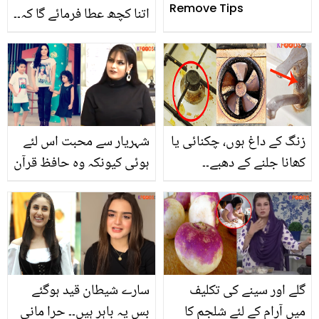
Remove Tips
اتنا کچھ عطا فرمائے گا کہ۔۔
عمیر جسوال نے قرآنی آیت
کے ساتھ نکاح کی تصویر
شئیر کردی
زنگ کے داغ ہوں، چکنائی یا
شہریار سے محبت اس لئے
کھانا جلنے کے دھبے۔۔
ہوئی کیونکہ وہ حافظ قرآن
باورچی خانے کی مشکل
ہیں.. وینا ملک اتنا عرصہ
چیزیں صاف کرنے کے
کہاں غائب تھیں؟
سستے اور آزمودہ طریقے
گلے اور سینے کی تکلیف
سارے شیطان قید ہوگئے
میں آرام کے لئے شلجم کا
بس یہ باہر ہیں۔۔ حرا مانی