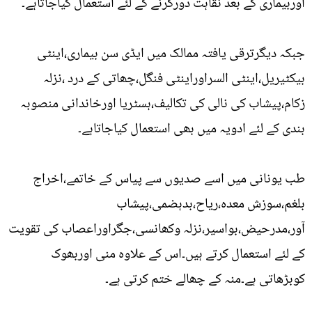
اوربیماری کے بعد نقاہت دورکرنے کے لئے استعمال کیاجاتاہے۔
جبکہ دیگرترقی یافتہ ممالک میں ایڈی سن بیماری،اینٹی
بیکٹیریل،اینٹی السراوراینٹی فنگل،چھاتی کے درد ،نزلہ
زکام،پیشاب کی نالی کی تکالیف،ہسٹریا اورخاندانی منصوبہ
بندی کے لئے ادویہ میں بھی استعمال کیاجاتاہے۔
طب یونانی میں اسے صدیوں سے پیاس کے خاتمے،اخراج
بلغم،سوزش معدہ،ریاح،بدہضمی،پیشاب
آور،مدرحیض،بواسیر،نزلہ وکھانسی،جگراوراعصاب کی تقویت
کے لئے استعمال کرتے ہیں۔اس کے علاوہ منی اوربھوک
کوبڑھاتی ہے۔منہ کے چھالے ختم کرتی ہے۔