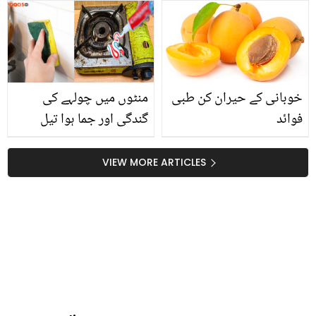
چولہا گھر پر خود بنائیں
حاصل کریں؟
اور سستے میں جان
چھڑائیں
خوبانی کے حیران کن طبی
منٹوں میں چولہے کی
فوائد
گندگی اور جما ہوا تیل
صاف ہونے گارنٹی ۔۔ کچن
کی فوری صفائی کیلئے
VIEW MORE ARTICLES
ٹوتھ پیسٹ کا جادوئی
کمال، طریقہ جانئے