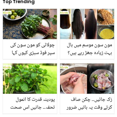
Top Trending
مون سون موسم میں بال
چولائی کو مون سون کی
بہت زیادہ جھڑ رہے ہیں؟
سپر فوڈ سبزی کیوں کہا
جانیں بالوں کو مضبوط
جاتا ہے؟ جانیں وٹامنز،
بنانے کے چند قدرتی طریقے
منرلز اور اینٹی آکسیڈنٹس
سے بھرپور اس سبزی کے
فائدے
رُک جائیں۔۔ چکن صاف
پودینہ قدرت کا انمول
کرتے وقت یہ باتیں ضرور
تحفہ۔۔ جانیں اس صحت
یاد رکھیں
بخش پتوں کے 10 حیرت