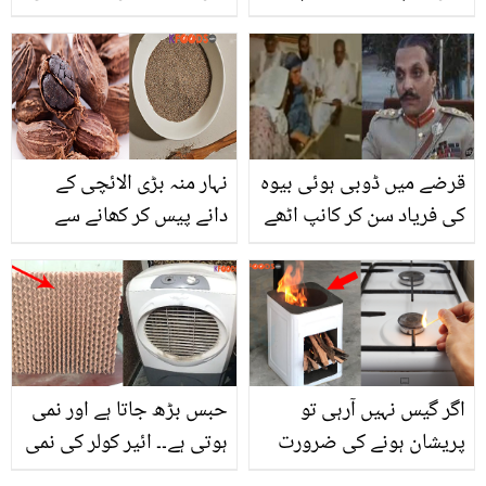
سوپ کیسے بنائیں؟ جانیں
نے کرینہ کپور کی نقل کر
خشک اور بلغم والی
کے خود اپنا مذاق بنوا لیا !
کھانسی سے نجات کے لئے
ویڈیو
ڈاکٹر بلقیس نے کیا بتایا؟
قرضے میں ڈوبی ہوئی بیوہ
نہار منہ بڑی الائچی کے
کی فریاد سن کر کانپ اٹھے
دانے پیس کر کھانے سے
۔۔ جنرل ضیاء کا وہ قدم،
جسم میں کیا تبدیلی آتی
جس کے بعد بیوہ خاتون نے
ہے؟ بڑی الائچی کے چند وہ
جھولی بھر کر دعائیں دیں
فائدے جن سے آپ بھی اس
کا استعمال بڑھانے پر
مجبور ہوجائیں گے
اگر گیس نہیں آرہی تو
حبس بڑھ جاتا ہے اور نمی
پریشان ہونے کی ضرورت
ہوتی ہے۔۔ ائیر کولر کی نمی
نہیں کیونکہ ۔۔ بغیر گیس کا
ختم کر کے ٹھنڈی ہوا کیسے