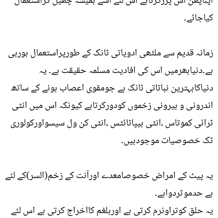
اپناپھن اس پررگڑتاہے اس لئے اسے ہمیشہ چھیل کراستعمال
کیاجائے۔
زمانہ قدیم سے ملٹھی ادویاتی ٹانک کے طورپراستعمال ہورہی
ہے۔دنیابھرمیں اس کی افادیت مسلمہ حقیقت ہے۔ یہ
دنیاکابہترین نباتاتی ٹانک ہے جومقوی اعصاب ہونے کے ساتھ
اندرونی و بیرونی زخموں کودورکرتاہے کیونکہ اس میں انٹی
ٹرائی کموتاس ،انٹی ہیپاٹائٹس ،انٹی کن ول سیسواورکولوری
ٹک خصوصیات موجودہیں۔
یہ پیٹ کے امراض خصوصامعدے اورآنت کے زخم(السر)کے لئے
بے حدموثردواہے۔
یہ حلق کوتراونرم کرتی ہے اوربلغم کااخراج کرتی ہے اس لئے