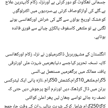
جسمانی تھکاوٹ کو دور کرتی ہے اورنزلہ زکام کابہترین علاج
ہے۔گلے کی آوازکوصاف کرتی ہے۔سردیوں میں اکثرلوگوں
کوخشک اوریخ ہواؤں سے گلے کی خراش اورکھانسی ہونے
لگتی ہے تو ملٹھی کاسفوف یالکڑی چبانے سے فوری فائدہ
ہوتاہے۔
انگلستان کے مشہورہربل ڈاکٹرمیلون نے نزلہ زکام اورکھانسی
کایہ نسخہ تحریر کیاجسے دنیابھرمیں شہرت ملی اورترقی
یافتہ ممالک میں ہرگھرمیں مستعمل ہے۔السی
5گرام،ملٹھی10گرام،کشمش 50گرام ،تازہ پانی ایک لیٹرکسی
برتن میں ڈال کرڈھک دیں اورنرم آنچ پرجوش دیں حتی کہ
نصف رہ جائے تواسے چھان لیں پھر اعلیٰ کوالٹی
کاگڑ250گرام شامل کرکے شربت بنالیں۔رات کے وقت چارچمچ