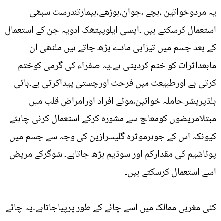
یہ مردوخواتین ،بچے ،جوان،بوڑھے،بیمارتندرست سبھی
استعمال کرسکتے ہیں ۔ایسی ایلوپیتھک ادویہ جن کے استعمال
کے بعد جسم میں تیزابی مادے بڑھ جاتے ہیں ملٹھی ان
مابعداثرات کو ختم کردیتی ہے۔یہ صفراء کی گرمی کوختم
کرتی ہے اورطبیعت میں فرحت اورچستی پیداکرتی ہے۔ہائی
بلڈپریشر،حاملہ خواتین،موٹے افراد اورامراض قلب میں
مبتلامریضوں کومعالج سے مشورہ کرکے استعمال کرنی چاہئے
کیونکہ اس کے جوہرموثرہ گلیسرازین کی وجہ سے جسم میں
پوٹاشیم کی مقدارکم اور سوڈیم بڑھ جاتاہے۔ شوگرکے مریض
اسے استعمال کرسکتے ہیں۔
کئی مغربی ممالک میں اسے چائے کے طور پرپیاجاتاہے۔یہ چائے