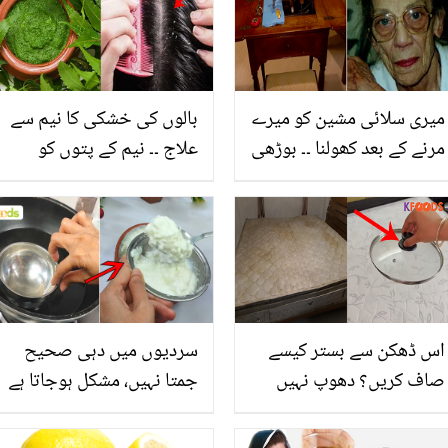
میری سلائی مشین کو میرے
بالوں کی خشکی کا نیم سے
مرنے کے بعد کھولنا ۔۔ بوڑھی
علاج ۔۔ نیم کے پتوں کو
عورت نے مشین میں ایسی
بالوں میں لگانے کے 4 ایسے
کیا خفیہ چیز رکھی تھی
طریقے، جس سے خشکی کا
جس نے گھر والوں کی
خاتمہ کیا جا سکتا ہے؟
زندگی بدل دی؟
اس ڈھکن سے بستر کیسے
سردیوں میں دہی صحیح
صاف کریں؟ دھوپ نہیں
جمتا نہیں، مشکل ہوجاتا ہے
آرہی تو ہاس طریقے سے
۔۔ جانیں ڈیری والے کون سا
بستر صاف کریں اور کیڑے
طریقہ استعمال کرتے ہیں