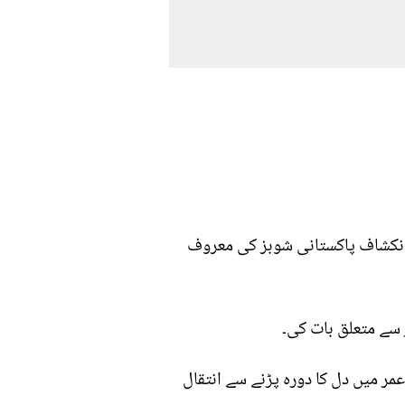
 انکشاف پاکستانی شوبز کی معروف
 سے متعلق بات کی۔
ایا کہ ہم ٹوٹل چار بہنیں تھیں، جس میں سے سب سے بڑی بہن 20 سال کی عمر میں دل کا دورہ پڑنے سے انتقال