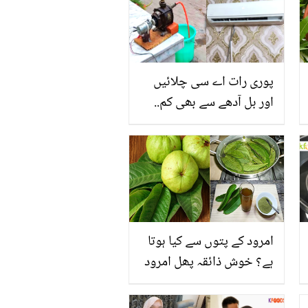
پوری رات اے سی چلائیں
اور بل آدھے سے بھی کم..
اے سی کے یونٹ کم خرچ
کرنے کی 2 آسان ٹرک
امرود کے پتوں سے کیا ہوتا
ہے؟ خوش ذائقہ پھل امرود
کے پتوں کے 5 کرشماتی
فوائد جو آپ کے مہنگے