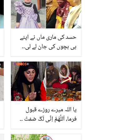
حسد کی ماری ماں نے اپنے
ہی بچوں کی جان لے لی۔۔
خاتون کو کس بات سے
مسئلہ تھا؟ پولیس بھی سن
کر کانپ اٹھی
یا اللہ میرے روزے قبول
فرما، اَللَّهُمَّ اِنِّی لَکَ صُمْتُ ۔۔
راکھی ساونت کی روزہ
افطار کرنے کی دُعا پڑھنے