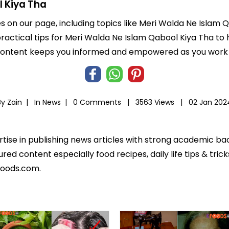
l Kiya Tha
es on our page, including topics like Meri Walda Ne Islam
 practical tips for Meri Walda Ne Islam Qabool Kiya Tha to 
 content keeps you informed and empowered as you work t
By Zain |
In
News
|
0 Comments |
3563 Views |
02 Jan 202
ertise in publishing news articles with strong academic ba
ed content especially food recipes, daily life tips & tric
foods.com.