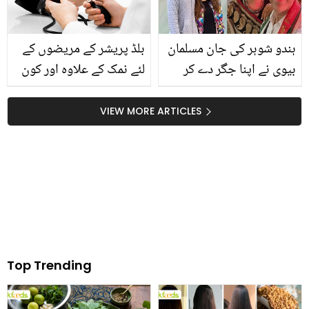
ہندو شوہر کی جان مسلمان
بلڈ پریشر کے مریضوں کے
بیوی نے اپنا جگر دے کر
لئے نمک کے علاوہ اور کون
بچالی ۔۔ وہ 5 ایشیائی
سی چیز کا استعمال
بیویاں جو خاوند کے لیے
انتہائی خطرناک ثابت ہو
VIEW MORE ARTICLES
بڑی قربانی دے کر عورتوں
سکتا ہے؟ جانیئے کہیں دیر
کے لیے مثال کیسے بن
نہ ہو جائے
گئیں؟ دیکھیے
Top Trending