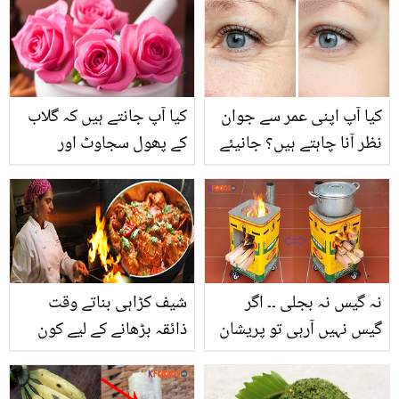
کا بیش بہا خزانہ
کیا آپ اپنی عمر سے جوان
کیا آپ جانتے ہیں کہ گلاب
نظر آنا چاہتے ہیں؟ جانیئے
کے پھول سجاوٹ اور
چہرے سے جھائیاں دور
خوشبو کے علاوہ آپ کو
کرنے کے چند آسان اور
کئی قسم کی بیماریوں سے
گھریلو طریقے
بھی بچا سکتے ہیں؟ جانیں
اس کا استعمال اور حیرت
انگیز نتائج
نہ گیس نہ بجلی ۔۔ اگر
شیف کڑاہی بناتے وقت
گیس نہیں آرہی تو پریشان
ذائقہ بڑھانے کے لیے کون
ہونے کی ضرورت نہیں ،بغیر
سی ٹپ استعمال کرتے ہیں
گیس کا چولہا گھر پر بنائیں
جانیئے وہ خاص راز جو آپ