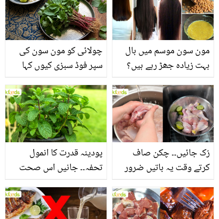
مون سون موسم میں بال
چولائی کو مون سون کی
بہت زیادہ جھڑ رہے ہیں؟
سپر فوڈ سبزی کیوں کہا
جانیں بالوں کو مضبوط
جاتا ہے؟ جانیں وٹامنز،
بنانے کے چند قدرتی طریقے
منرلز اور اینٹی آکسیڈنٹس
سے بھرپور اس سبزی کے
فائدے
رُک جائیں۔۔ چکن صاف
پودینہ قدرت کا انمول
کرتے وقت یہ باتیں ضرور
تحفہ۔۔ جانیں اس صحت
یاد رکھیں
بخش پتوں کے 10 حیرت
انگیز طبی فوائد