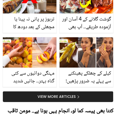
گوشت گلانے کے 4 آسان اور
تربوز پر پانی نہ پینا یا
آزمودہ طریقے۔۔ آپ بھی
مچھلی کے بعد دودھ کا
جانیں انٹرنیشنل شیف کے
استعمال۔۔ جانیں کھانوں
بتائے راز
سے متعلق غلط فہمیوں کی
حقیقت کیا ہے اور افواہ
کیا؟
کیلے کے چھلکے پھینکنے
مہنگی دوائیوں سے کئی
سے پہلے یہ ضرور پڑھیں!
گناہ بہتر۔۔ جانیں شدید
جلد کے 3 بڑے مسائل کا
گرمی کے موسم میں آڑو
سستا اور قدرتی حل
کیوں کھانا چاہیے؟
VIEW MORE ARTICLES
کتنا بھی پیسہ کما لو، انجام یہی ہونا ہے.. مومن ثاقب