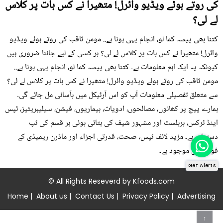
کی روتے ہوئے ویڈیو وائرل! متھیرا نے کس بات پر کلاس
لے لی؟
کتنا بھی پیسہ کما لو، انجام یہی ہونا ہے.. مومن ثاقب کی روتے ہوئے ویڈیو
وائرل! متھیرا نے کس بات پر کلاس لے لی؟ ہر کسی کے لیے جاننا ضروری ہیں
کیونکہ یہ ایک اہم معلومات ہے۔ کتنا بھی پیسہ کما لو، انجام یہی ہونا ہے..
مومن ثاقب کی روتے ہوئے ویڈیو وائرل! متھیرا نے کس بات پر کلاس لے لی؟
سے متعلق تفصیلی معلومات آپ کو اس آرٹیکل میں بآسانی مل جائے گی۔
ہمارے پیج پر کھانوں، مصالحوں، ادویات، بیماریوں، فیشن، سیلیبریٹیز، ٹپس
اینڈ ٹرکس، ہربلسٹ اور مشہور شیف کی بتائی ہوئی ہر قسم کی ٹپ
دستیاب ہے۔ مزید لائف ٹپس، صحت، قدرتی اجزاء اور ماڈرن ریمیڈی کے
فوڈز میں موجود ہے۔
Get Alerts
© All Rights Reseverd by
Kfoods.com
Home
|
About us
|
Contact Us
|
Privacy Policy
|
Advertising
↑