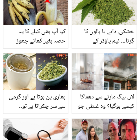
اور سستے میں جان
بھی نہیں جانتے ہوں گے
چھڑائیں
خشکی، دانے یا بالوں کا
کیا آپ بھی کیلے کا یہ
گِرنا۔۔۔ نیم پاؤڈر کے
حصہ بغیر کھائے چھوڑ
استعمال سے کریں کئی
دیتے ہیں؟ جانیں اس کے
مسائل کا آسان جانیں اس
بارے میں وہ دلچسپ
کا استعمال اور حیرت انگیز
معلومات جو بہت کم لوگ
فوائد
جانتے ہیں
لال بیگ مارنے سے دھماکا
بھاری پن ہوتا ہے اور گرمی
کیسے ہوگیا؟ وہ غلطی جو
سے سر چکراتا ہے تو۔۔
ہم سب کرتے ہیں
گرمی میں سونف کا پانی
پینے کے چند زبردست
فائدے