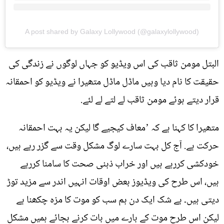
A post shared by Galaxy Lollywood (@galaxylollywood)
البتل مومن ثاقب کی اس ویڈیو کو جہاں لوگوں نے زندگی کی
حقیقت کا نام دیا وہیں ماڈل ماڈل متھیرا نے ویڈیو کو احمقانہ
قرار دیتے ہوئے مومن ثاقب لے لتے لے لئے.
متھیرا کا کہنا ہے کہ ’معاف کیجیے گا لیکن یہ بہت احمقانہ
حرکت ہے. آج کل بہت سارے لوگ مشکل وقت سے گزر رہے ہیں،
خودکشی کررہے ہیں اور خراب ذہنی صحت کا سامنا کررہے
ہیں، اس طرح کی ویڈیوز بعض اوقات انہیں اندر سے مزید توڑ
دیتی ہیں۔ بے شک ایک دن ہم سب کو موت کا مزہ چکھنا ہے
لیکن اس طرح موت کے بارے میں بات کرنے بجائے ہمیں مشکل