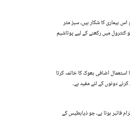
س بیماری کا شکار ہیں، سبز مٹر
کو کنٹرول میں رکھنے کے لیے پوٹاشیم
 مٹر میں 5 گرام پروٹین ہوتا ہے پروٹین کا استعمال اضافی بھوک کا خاتمہ کرتا
کرنے دونوں کے لئے مفید ہے۔
ہماری مجموعی صحت کے لئے بےحد ضروری ہے، 100 گرام مٹر میں 14 گرام کاربوہائیڈریٹ اور 5 گرام فائبر ہوتا ہے، جو ذیابطیس کے