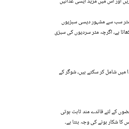
یں اور اس میں مزید ایسی غذائیں
 مٹر سب سے مشہور دیسی سبزیوں
ھاتا ہے، اگرچہ مٹر سردیوں کی سبزی
 میں شامل کر سکتے ہیں، شوگر کے
ائیں شوگر کے مریضوں کے لئے فائدے مند ثابت ہوتی