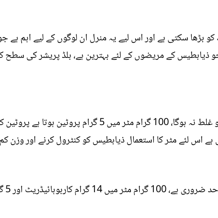
بڑھا سکتی ہے اور اس لیے یہ منرل ان لوگوں کے لیے اہم ہے جو ا
ا ہے، جو ذیابطیس کے مریضوں کے لئے بہترین ہے، بلڈ پریشر کی سطح 
مٹر کو اگر پروٹین کا خزانہ کہا جائے تو غلط نہ ہوگا، 100 گرام
 ہے اس لئے مٹر کا استعمال ذیابطیس کو کنٹرول کرنے اور وزن کم 
فائبر 