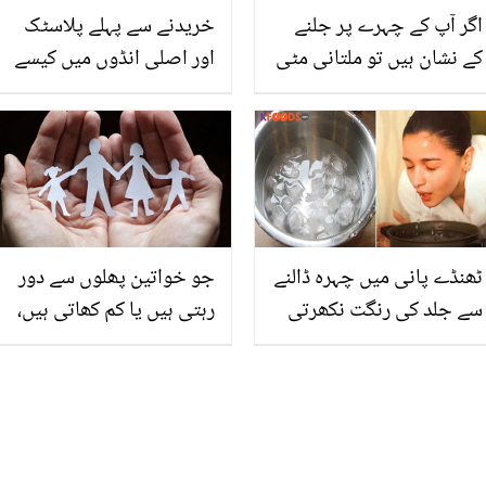
اگر آپ کے چہرے پر جلنے
خریدنے سے پہلے پلاسٹک
کے نشان ہیں تو ملتانی مٹی
اور اصلی انڈوں میں کیسے
اور۔۔۔ کیا لگائیں کہ یہ
فرق کریں؟ اہم معلومات
نشانات ختم ہوجائیں ۔
جانیے ملتانی مٹی کے
کمالات
ٹھنڈے پانی میں چہرہ ڈالنے
جو خواتین پھلوں سے دور
سے جلد کی رنگت نکھرتی
رہتی ہیں یا کم کھاتی ہیں،
ہے؟ جانیں 'آئس کیوب
ان میں بانجھ پن کا امکان
تھراپی' خواتین کیلیئے
50 فیصد تک بڑھ جاتا ہے۔
فائدہ مند ہے یا نقصان دہ
بانجھ پن سے بچانے والی
غذائیں کون سی ہیں؟