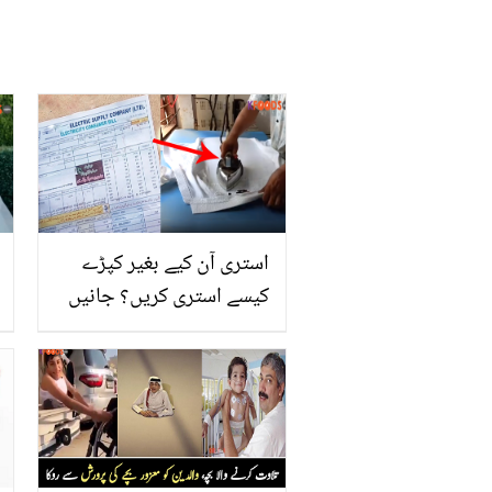
استری آن کیے بغیر کپڑے
کیسے استری کریں؟ جانیں
بجلی کی بچت کے 4
زبردست طریقے