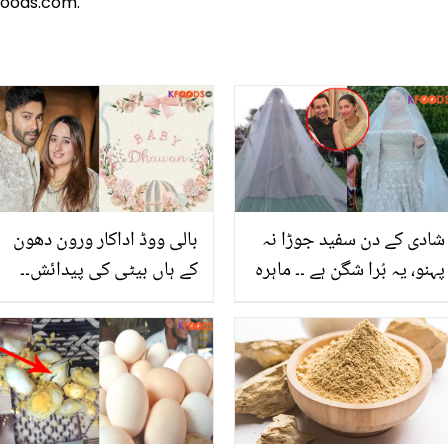
foods.com.
شادی کے دن سفید جوڑا نہ
بالی ووڈ اداکار ورون دھون
پہنو، یہ بُرا شگن ہے ۔۔ ماہرہ
کے ہاں بیٹی کی پیدائش۔۔
خان نے بھی شادی پر
بچی کا نام کیا رکھا؟
خوبصورت سفید لہنگا پہنا،
پُرانے وقتوں کی بدلتی ہوئی
روایات