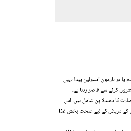
 یا تو ہارمون انسولین پیدا نہیں
رول کرنے سے قاصر رہتا ہے۔
بصارت کا دھندلا پن شامل ہیں، اس
حت مند غذا کے استعمال کے ذریعے منظم کیا جا سکتا ہے، ٹائپ 2 ذیابیطس کے مریض کے لیے صحت بخش غذا