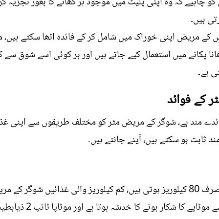
 چاہیے کہ وہ اپنی پلیٹ میں موجود ہر کھانے کا بغور تجزیہ کر
تی ہیں۔
 کے مریض اپنی خوراک میں شامل کر کے فائدہ اٹھا سکتے ہیں،
انا پکانے میں استعمال کیے جاتے ہیں اور ہر کوئی اسے شوق سے ک
ی ہے۔
ر کے فوائد
ئدے مند ہے، شوگر کے مریض مٹر کو مختلف طریقوں سے اپنی غذا
 ثابت ہو سکتے ہیں، آیئے جانتے ہیں۔
ماہرین کے مطابق 100 گرام مٹر میں صرف 80 کیلوریز ہوتی ہیں، کم کیلوریز والی غذ
 ہونے کا خدشہ ہوتا ہے اور موٹاپا ٹائپ 2 ذیابطیس کا شکار ہونے کی وجہ بنتا ہے۔