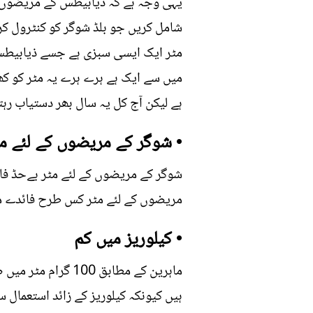
یہی وجہ ہے کہ ذیابیطس کے مریضوں کو
شامل کریں جو بلڈ شوگر کو کنٹرول کر
مٹر ایک ایسی سبزی ہے جسے ذیابیطس
میں سے ایک ہے ہرے ہرے یہ مٹر کو کھ
ہے لیکن آج کل یہ سال بھر دستیاب رہت
• شوگر کے مریضوں کے لئے مٹ
شوگر کے مریضوں کے لئے مٹر بےحڈ فا
مریضوں کے لئے مٹر کس طرح فائدے مند
• کیلوریز میں کم
ہیں کیونکہ کیلوریز کے زائد استعمال سے موٹاپے کا شکار