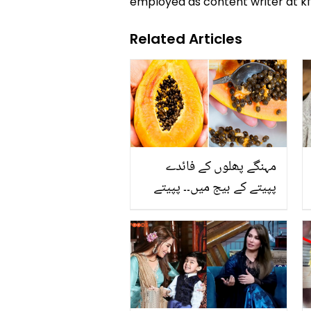
employed as content writer at k
Related Articles
مہنگے پھلوں کے فائدے
پپیتے کے بیج میں۔۔ پپیتے
کے بیج پھینکنے لگے ہیں تو
رک جائیں پہلے ان کے یہ
فائدے اور استعمال کے
طریقے جان لیں