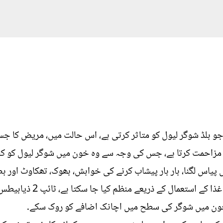
ے جو بلڈ شوگر لیول کو متاثر کرتی ہے، اس حالت میں، مریض کا جسم
ف مزاحمت کرتا ہے، جس کی وجہ سے وہ خون میں شوگر لیول کو کنٹ
میں پیاس لگنا، بار بار پیشاب کرنے کی خواہش، بھوک، تھکاوٹ اور 
حالت کو دواؤں، ورزش اور ص
 خون میں شوگر کی سطح میں اچانک اضافے کو روک سکے۔