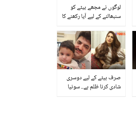
لوگوں نے مجھے بیٹے کو
سنبھالنے کے لیے آیا رکھنے کا
کہا مگر میں نے ۔۔ ریما خان
نے اپنے بیٹے کی دیکھ بھال
کیلئے ’آیا‘ کیوں نہیں
رکھی؟ خوبصورت وجہ بتا
دی
صرف بیٹے کے لیے دوسری
شادی کرنا ظلم ہے.. سونیا
حسین نے شیر افضل خان
مروت کے دوسری شادی نہ
کرنے کے فیصلے پر کیا کہا؟