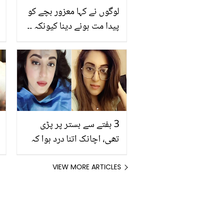
لوگوں نے کہا معزور بچے کو
پیدا مت ہونے دینا کیونکہ ۔۔
فیفا میں تلاوت کرنے والے
اس بچے کی زندگی کیسی
ہے؟ دلچسپ معلومات
3 ہفتے سے بستر پر پڑی
تھی، اچانک اتنا درد ہوا کہ
رو پڑی ۔۔ مرحوم عابد علی
کی بیٹی کو اچانک ایسا کیا
VIEW MORE ARTICLES
ہوا تھا کہ وہ ہسپتال میں
داخل ہوگئی؟