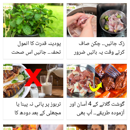
جانیں بالوں کو مضبوط
جاتا ہے؟ جانیں وٹامنز،
بنانے کے چند قدرتی طریقے
منرلز اور اینٹی آکسیڈنٹس
سے بھرپور اس سبزی کے
فائدے
رُک جائیں۔۔ چکن صاف
پودینہ قدرت کا انمول
کرتے وقت یہ باتیں ضرور
تحفہ۔۔ جانیں اس صحت
یاد رکھیں
بخش پتوں کے 10 حیرت
انگیز طبی فوائد
گوشت گلانے کے 4 آسان اور
تربوز پر پانی نہ پینا یا
آزمودہ طریقے۔۔ آپ بھی
مچھلی کے بعد دودھ کا
جانیں انٹرنیشنل شیف کے
استعمال۔۔ جانیں کھانوں