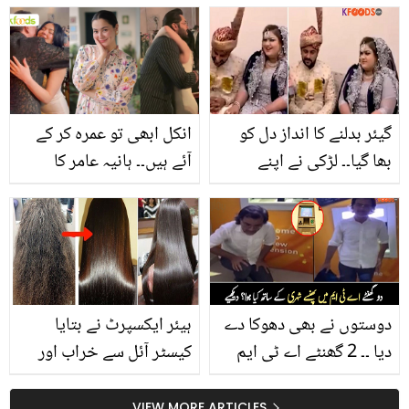
گھر میں کیسے بنائیں؟ جو
پوسٹ نے مداحوں کی
طاقت کے ساتھ فائدہ بھی
توجہ سمیٹ لی، دیکھئے
دے
گیئر بدلنے کا انداز دل کو
انکل ابھی تو عمرہ کر کے
بھا گیا۔۔ لڑکی نے اپنے
آئے ہیں۔۔ ہانیہ عامر کا
ڈرائیور سے ہی شادی کرلی!
ایوارڈ فنکشن میں سب سے
دلچسپ کہانی
چپک چپک کے گلے ملنا
صارفین کو ایک آنکھ نہ
بھایا
دوستوں نے بھی دھوکا دے
ہیئر ایکسپرٹ نے بتایا
دیا ۔۔ 2 گھنٹے اے ٹی ایم
کیسٹر آئل سے خراب اور
میں پھنسے کراچی کے
گھنگریالے بالوں کو بالکل
شہری کے ساتھ کیا ہوا اور
سیدھا کرنے کا آسان طریقہ
VIEW MORE ARTICLES