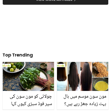
اسے کیسے بچایا گیا؟
Top Trending
مون سون موسم میں بال
چولائی کو مون سون کی
بہت زیادہ جھڑ رہے ہیں؟
سپر فوڈ سبزی کیوں کہا