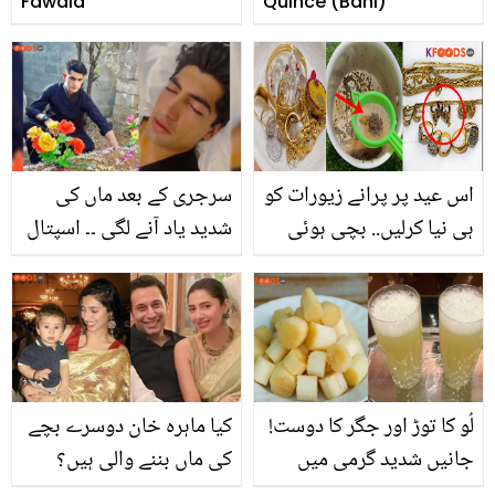
Fawaid
Quince (Bahi)
اس عید پر پرانے زیورات کو
سرجری کے بعد ماں کی
ہی نیا کرلیں.. بچی ہوئی
شدید یاد آنے لگی ۔۔ اسپتال
چائے کی پتی سے جیولری
میں نسیم شاہ آنکھیں بند
کیسے چمکائیں؟ 5 منٹ
کر کے اپنی والدہ کو کیسے
میں کام دکھانے والا آسان
یاد کر رہے ہیں، جذباتی
طریقہ
ویڈیو وائرل
لُو کا توڑ اور جگر کا دوست!
کیا ماہرہ خان دوسرے بچے
جانیں شدید گرمی میں
کی ماں بننے والی ہیں؟
بازار جیسا گنے کا تازہ رس
سوشل میڈیا پر وائرل