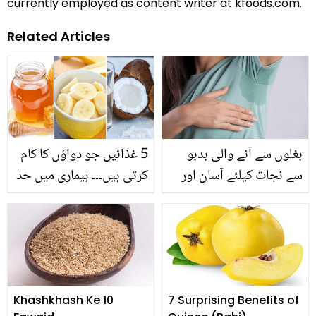
currently employed as content writer at kfoods.com.
Related Articles
بغلوں سے آنے والی بدبو
5 غذائیں جو دواؤں کا کام
سے نجات کیلئے آسان اور
کرتی ہیں۔۔۔ بیماری میں حد
مفید نسخے
سے زیادہ کمزوری ہوجائے
تو ان غذاؤں کا ضرور
استعمال کریں
Khashkhash Ke 10
7 Surprising Benefits of