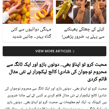
بتائے راز
سے متعلق غلط فہمیوں کی
حقیقت کیا ہے اور افواہ
کیا؟
کیلے کے چھلکے پھینکنے
مہنگی دوائیوں سے کئی
سے پہلے یہ ضرور پڑھیں!
گناہ بہتر۔۔ جانیں شدید
جلد کے 3 بڑے مسائل کا
گرمی کے موسم میں آڑو
سستا اور قدرتی حل
کیوں کھانا چاہیے؟
VIEW MORE ARTICLES
محبت کرو تو اپناؤ بھی.. دونوں بازو اور ایک ٹانگ سے
محروم نوجوان کی شادی! کالج لیکچرار نے نئی مثال
قائم کردی
محبت کرو تو اپناؤ بھی.. دونوں بازو اور ایک ٹانگ سے محروم نوجوان کی
شادی! کالج لیکچرار نے نئی مثال قائم کردی ہر کسی کے لیے جاننا ضروری
ہیں کیونکہ یہ ایک اہم معلومات ہے۔ محبت کرو تو اپناؤ بھی.. دونوں بازو