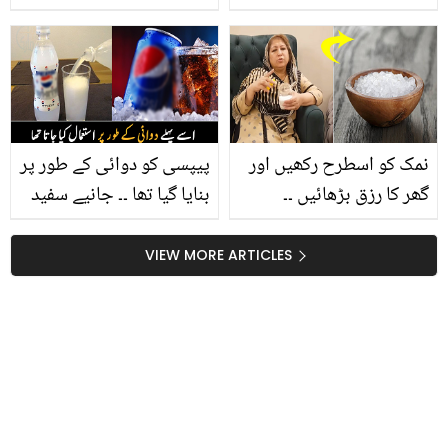
ڈالی تو۔۔ ماں کے پیٹ میں
بچے کا خطرناک آپریشن
کیوں کرنا پڑا اور کیا ڈاکٹرز
اس معصوم کی جان بچا
پائے؟
نمک کو اسطرح رکھیں اور
پیپسی کو دوائی کے طور پر
گھر کا رزق بڑھائیں ۔۔
بنایا گیا تھا ۔۔ جانیے سفید
سعدیہ سہیل رانا نے بتایا
پیپسی کیوں بنائی گئی
وہ وظیفہ جو شاید آپ کی
تھی اور کیا اب بھی ملتی
VIEW MORE ARTICLES
بھی مدد کرسکے
ہے؟