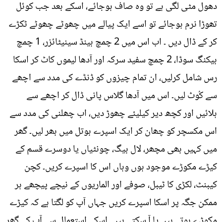
دھول مٹی لگی ہے تو وہ صاف ہوجائے، اسکے بعد جب کوئل
تھوڑا نرم ہوجائے تو اسے ایک پیالے میں چھوٹے چھوٹے ٹکڑے
کر کے ڈال دیں ۔ اب اس میں 2 چمچ ہینڈ سینیٹائزر، 1 چمچ
بیکنگ سوڈا، 2 چمچ سفید سرکہ اور آدھا لیموں کاٹ کر اسکا
رس شامل کرلیں، ان تمام چیزوں کو ڈنڈے کی مدد سے اچھے
سے کُوٹ لیں۔ اس میں آدھا گلاس پانی ڈال کر اچھے سے
ہلائیں اور کچھ دیر کیلیئے چھوڑ دیں، اب چھلنی کی مدد سے
اس مکسچر کو چھان کر ایک اسپرے بوتل میں بھر لیں۔ گھر
میں کہیں بھی مچھر، لال بیگ، چونٹیاں یا دوسرے قسم کے
کیڑے مکوڑے موجود ہوں وہاں اس کا اسپرے کریں۔ کچن
کیبنٹ، لکڑی کا ٹیبل، صوفے اور الماریوں کے نیچے پیچھے ہر
ممکن جگہ پر اسکا اسپرے کریں جہاں آپ کو لگتا ہے کہ کیڑے
مکوڑے ہوتے ہیں یا آ سکتے ہیں۔ اسکے استعمال سے آپ کے گھر