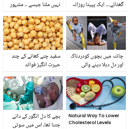
گھٹائے۔۔۔ ایک پپیتا روزانہ
نہیں ملتا جیسے ۔۔ مشہور
کھانے سے جسم میں کیا
پاکستانی ولاگر محمد شیراز
تبدیلی آتی ہے؟ فائدے جان
کے والد نے اس کی ولاگنگ
کر آپ بھی کھانا شروع کر
چھوڑنے کی کیا وجوہات
دیں گے
بتائیں؟
چائنہ میں بچوں کودردناک
سفید چنے کھانے کے چند
اور دل دہلا دینے والی
حیرت انگیز فوائد
ٹریننگ کیوں دی جاتی ہے۔۔
جانیے یہ بچے کس قدر
طاقتور ہوتے ہیں؟
بچے کا دل انگور کے دانے
Natural Way To Lower
Cholesterol Levels
جتنا تھا، اس میں سوئی