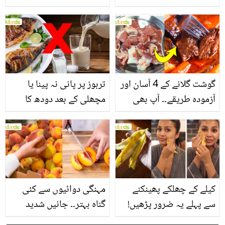
یاد رکھیں
بخش پتوں کے 10 حیرت
انگیز طبی فوائد
گوشت گلانے کے 4 آسان اور
تربوز پر پانی نہ پینا یا
آزمودہ طریقے۔۔ آپ بھی
مچھلی کے بعد دودھ کا
جانیں انٹرنیشنل شیف کے
استعمال۔۔ جانیں کھانوں
بتائے راز
سے متعلق غلط فہمیوں کی
حقیقت کیا ہے اور افواہ
کیا؟
کیلے کے چھلکے پھینکنے
مہنگی دوائیوں سے کئی
سے پہلے یہ ضرور پڑھیں!
گناہ بہتر۔۔ جانیں شدید
جلد کے 3 بڑے مسائل کا
گرمی کے موسم میں آڑو