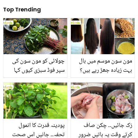
Top Trending
مون سون موسم میں بال
چولائی کو مون سون کی
بہت زیادہ جھڑ رہے ہیں؟
سپر فوڈ سبزی کیوں کہا
جانیں بالوں کو مضبوط
جاتا ہے؟ جانیں وٹامنز،
بنانے کے چند قدرتی طریقے
منرلز اور اینٹی آکسیڈنٹس
سے بھرپور اس سبزی کے
فائدے
رُک جائیں۔۔ چکن صاف
پودینہ قدرت کا انمول
کرتے وقت یہ باتیں ضرور
تحفہ۔۔ جانیں اس صحت