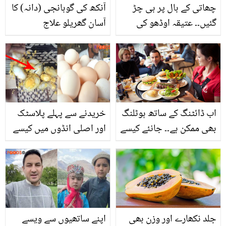
چھاتی کے بال پر ہی چڑ
آنکھ کی گوہانجی (دانہ) کا
گئیں۔۔ عتیقہ اوڈھو کی
آسان گھریلو علاج
تنقید پر علی رضا نے انہیں
مزید کیسے تپایا؟
اب ڈائٹنگ کے ساتھ ہوٹلنگ
خریدنے سے پہلے پلاسٹک
بھی ممکن ہے۔۔ جانئے کیسے
اور اصلی انڈوں میں کیسے
آپ باہر کھانا کھا کر بھی
فرق کریں؟ اہم معلومات
صحت برقرار رکھ سکتے
ہیں؟
جلد نکھارے اور وزن بھی
اپنے ساتھیوں سے ویسے