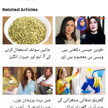
Related Articles
طوبیٰ جیسی دکھتی ہیں
جانیں سونف استعمال کرنے
ویسی ہی معصوم ہیں اور
کے 7 اہم اور حیرت انگیز
ڈاکٹر بشریٰ.. ڈاکٹر شائستہ
فوائد اور سونف کے زریعے
نے طوبیٰ انور کی حمایت
وزن کم کرنے کا طریقہ تاکہ
میں سوال پوچھنے والے کو
آپ بھی نظر آئیں اسمارٹ
ہی کھری کھری سنا دی
اور جاذبِ نظر
گھریلو صفائی ستھرائی کے
میں بہت پریشان ہوں۔۔
چند آسان گھریلو ٹوٹکے
حمیرا اصغر کی آخری بار