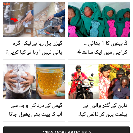
نیند نہیں آتی تو 4 منٹ
منائی؟ عمر جان کر
میں سونے کا آسان طریقہ
صارفین پر ہنسی کے دورے
جانیں اور رات بھر سکون
سے سوئیں
3 بہنوں کا 1 بھائی ۔۔
گیزر چل رہا ہے لیکن گرم
کراچی میں ایک ساتھ 4
پانی نہیں آ رہا تو کیا کریں؟
بچوں کی پیدائش، ڈاکٹر
گیزر چلانے سے پہلے کن
حیران کیوں؟
باتوں کا خیال رکھنا
ضروری ہے؟ دیکھئے ویڈیو
دلہن کے گھر والوں نے
گیس کے درد کی وجہ سے
ہیلمٹ پہن کر ڈانس کیا..
آپ کا پیٹ بھی پھول جاتا
باراتیوں کو تحفے میں
ہے تو۔۔۔ جانیں درد اور
ہیلمٹ دینے کا دلچسپ
پھولے ہوئے پیٹ کو کم
VIEW MORE ARTICLES