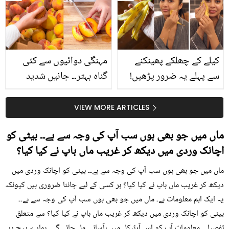
بتائے راز
سے متعلق غلط فہمیوں کی
حقیقت کیا ہے اور افواہ
کیا؟
کیلے کے چھلکے پھینکنے
مہنگی دوائیوں سے کئی
سے پہلے یہ ضرور پڑھیں!
گناہ بہتر۔۔ جانیں شدید
جلد کے 3 بڑے مسائل کا
گرمی کے موسم میں آڑو
سستا اور قدرتی حل
کیوں کھانا چاہیے؟
VIEW MORE ARTICLES
ماں میں جو بھی ہوں سب آپ کی وجہ سے ہے۔۔ بیٹی کو
اچانک وردی میں دیکھ کر غریب ماں باپ نے کیا کیا؟
ماں میں جو بھی ہوں سب آپ کی وجہ سے ہے۔۔ بیٹی کو اچانک وردی میں
دیکھ کر غریب ماں باپ نے کیا کیا؟ ہر کسی کے لیے جاننا ضروری ہیں کیونکہ
یہ ایک اہم معلومات ہے۔ ماں میں جو بھی ہوں سب آپ کی وجہ سے ہے۔۔
بیٹی کو اچانک وردی میں دیکھ کر غریب ماں باپ نے کیا کیا؟ سے متعلق
تفصیلی معلومات آپ کو اس آرٹیکل میں بآسانی مل جائے گی۔ ہمارے پیج پر