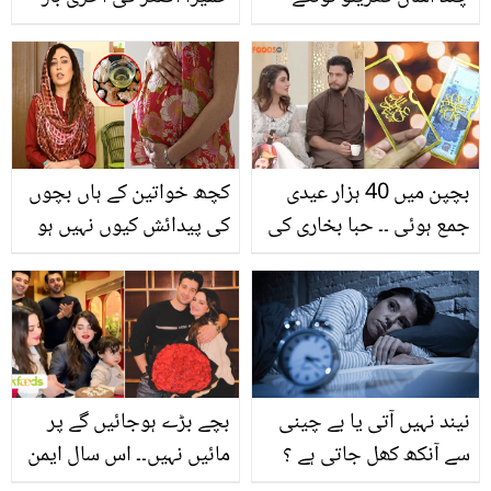
ماں سے کیا بات ہوئی؟
والدین نے پہلی بار سامنے آ
کر راز کھول دیے
بچپن میں 40 ہزار عیدی
کچھ خواتین کے ہاں بچوں
جمع ہوئی ۔۔ حبا بخاری کی
کی پیدائش کیوں نہیں ہو
عیدی سن کر آریز احمد نے
پاتی؟ ڈاکٹر اُمِ راحیل نے
بیوی سے کیا شکوہ کر دیا؟
بتائی بے اولادی کی ایک اہم
دلچسپ ویڈیو
وجہ اور اس کا 40 دن کا
آسان علاج
نیند نہیں آتی یا بے چینی
بچے بڑے ہوجائیں گے پر
سے آنکھ کھل جاتی ہے ؟
مائیں نہیں۔۔ اس سال ایمن
اگر آپ کو بھی رات میں
منال نے کون سی سالگرہ