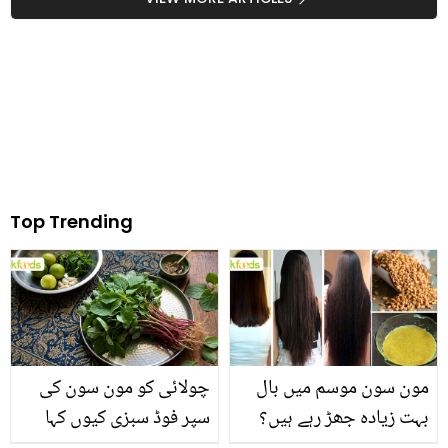
واقعہ کس جگہ پیش آیا؟
کرنے کا طریقہ
Top Trending
مون سون موسم میں بال
چولائی کو مون سون کی
بہت زیادہ جھڑ رہے ہیں؟
سپر فوڈ سبزی کیوں کہا