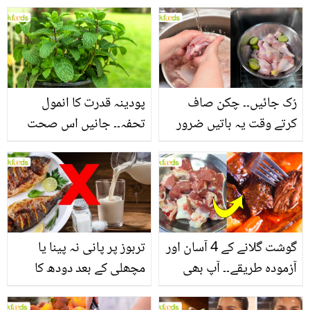
جانیں بالوں کو مضبوط
جاتا ہے؟ جانیں وٹامنز،
بنانے کے چند قدرتی طریقے
منرلز اور اینٹی آکسیڈنٹس
سے بھرپور اس سبزی کے
فائدے
رُک جائیں۔۔ چکن صاف
پودینہ قدرت کا انمول
کرتے وقت یہ باتیں ضرور
تحفہ۔۔ جانیں اس صحت
یاد رکھیں
بخش پتوں کے 10 حیرت
انگیز طبی فوائد
گوشت گلانے کے 4 آسان اور
تربوز پر پانی نہ پینا یا
آزمودہ طریقے۔۔ آپ بھی
مچھلی کے بعد دودھ کا
جانیں انٹرنیشنل شیف کے
استعمال۔۔ جانیں کھانوں