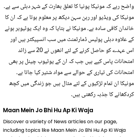
واضح رہے کہ مونیکا پونیا کا تعلق بھارت کے شہر دہلی سے ہے۔
مونیکا کی ویڈیو اور رہن سہن دیکھ پر معلوم ہوتا ہے کہ ان کا
خاندان کافی سادہ ہے۔ مونیکا نے بتایا کہ وہ ایک یوٹیوبر ہونے
کے علاوہ دہلی پولیس ڈمارٹمنٹ میں سب انسپیکٹر ہیں اور
اس عہدے کو حاصل کرنے کے لئے انھوں نے 20 سے زائد
امتحانات پاس کیے ہیں جب کہ ان کے یوٹیوب چینل پر بھی
امتحانات کی تیاری کے حوالے سے مواد شئیر کیا جاتا ہے۔
مونیکا ان تمام لڑکیوں کے لئے مثال ہیں جو زندگی میں کچھ
کردکھانے کا جذبہ رکھتی ہیں۔
Maan Mein Jo Bhi Hu Ap Ki Waja
Discover a variety of News articles on our page,
including topics like Maan Mein Jo Bhi Hu Ap Ki Waja