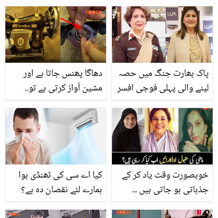
چہرے سے جھائیاں دور
کی خوبصورتی میں اضافہ
کرنے کے چند آسان اور
گھریلو طریقے
پاک بھارت جنگ میں حصہ
دھاگا پھنس جاتا ہے اور
لینے والی پہلی فوجی افسر
مشین آواز کرتی ہے تو..
۔۔ پاکستان کی 3 فوجی
جانیں سلائی مشین کے ان
خواتین افسر، جن سے
مسئلوں کو گھر بیٹھے
بھارت بھی ڈرتا ہے
ٹھیک کرنے کا طریقہ
خوبصورت وقت یاد کر کے
کیا اے سی کی ٹھنڈی ہوا
جذباتی ہو جاتی ہیں ۔۔
ہمارے لئے نقصان دہ ہے؟
ماضی کی مقبول اداکارائیں
جانیں ماہرین اس بارے