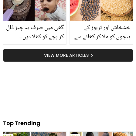
خشخاش اور تربوز کے
گھی میں صرف یہ چیز ڈال
بیجوں کو ملا کر کھانے سے
کر بچے کو کھلا دیں۔۔
جسم میں کیا حیرت انگیز
کھانسی اور سردی سے
تبدیلی آتی ہے؟؟ جان کر
نجات میں مدد کا آسان
VIEW MORE ARTICLES
آپ آزمائے بنا رہ نہ پائیں گے
نسخہ جسے پورا گھر آزما
سکتا ہے
Top Trending