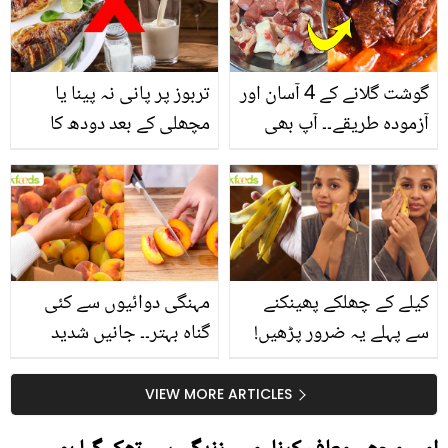
گوشت گلانے کے 4 آسان اور
تربوز پر پانی نہ پینا یا
آزمودہ طریقے۔۔ آپ بھی
مچھلی کے بعد دودھ کا
جانیں انٹرنیشنل شیف کے
استعمال۔۔ جانیں کھانوں
بتائے راز
سے متعلق غلط فہمیوں کی
حقیقت کیا ہے اور افواہ
کیا؟
کیلے کے چھلکے پھینکنے
مہنگی دوائیوں سے کئی
سے پہلے یہ ضرور پڑھیں!
گناہ بہتر۔۔ جانیں شدید
جلد کے 3 بڑے مسائل کا
گرمی کے موسم میں آڑو
سستا اور قدرتی حل
کیوں کھانا چاہیے؟
VIEW MORE ARTICLES