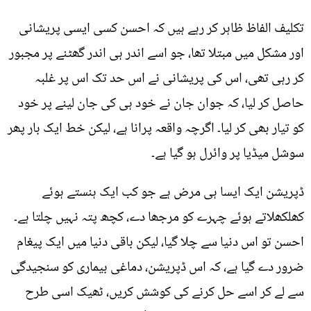
تکلیف الفاظ ظاہر کر رہے ہیں کہ احسن کسی ایسی پریشانی
اور مشکل میں مبتلا تھا، جو اسے اندر ہی اندر گھٹنے پر مجبور
کر رہی تھی، اس کی پریشانی نے اس حد تک اس پر غلبہ
حاصل کر لیا، کہ جوان جان نے خود ہی کی جان لینے پر خود
کو تیار بھی کر لیا۔ اگرچہ واقعہ پرانا ہے، لیکن خط ایک بار پھر
سوشل میڈیا پر وائرل ہو گیا ہے۔
ڈپریشن ایک ایسا ہی مرض ہے جو کب ایک ہنستے ہوئے
کھلکھلاتے ہوئے چہرے کو مرجھا دے، کچھ پتہ نہیں چلتا ہے۔
احسن تو اس دنیا سے چلا گیا، لیکن باقی دنیا میں ایک پیغام
ضرور دے گیا ہے، کہ اس ڈپریشن، دماغی بیماری کو سنجیدگی
سے لے کر اسے حل کرنے کی کوشش کریں، ٹھیک اسی طرح