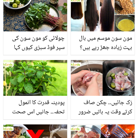
مون سون موسم میں بال
چولائی کو مون سون کی
بہت زیادہ جھڑ رہے ہیں؟
سپر فوڈ سبزی کیوں کہا
جانیں بالوں کو مضبوط
جاتا ہے؟ جانیں وٹامنز،
بنانے کے چند قدرتی طریقے
منرلز اور اینٹی آکسیڈنٹس
سے بھرپور اس سبزی کے
فائدے
رُک جائیں۔۔ چکن صاف
پودینہ قدرت کا انمول
کرتے وقت یہ باتیں ضرور
تحفہ۔۔ جانیں اس صحت
یاد رکھیں
بخش پتوں کے 10 حیرت
انگیز طبی فوائد