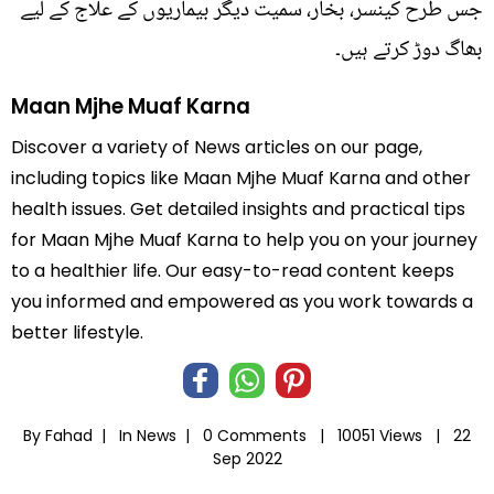
جس طرح کینسر، بخار، سمیت دیگر بیماریوں کے علاج کے لیے
بھاگ دوڑ کرتے ہیں۔
Maan Mjhe Muaf Karna
Discover a variety of News articles on our page,
including topics like Maan Mjhe Muaf Karna and other
health issues. Get detailed insights and practical tips
for Maan Mjhe Muaf Karna to help you on your journey
to a healthier life. Our easy-to-read content keeps
you informed and empowered as you work towards a
better lifestyle.
By Fahad |
In
News
|
0 Comments |
10051 Views |
22
Sep 2022