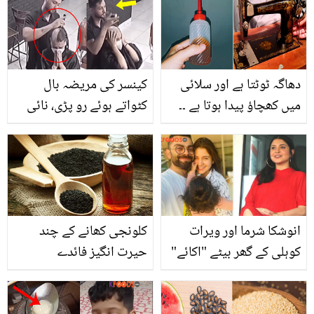
اب کیا کر رہی ہیں؟
میں کیا کہتے ہیں
دھاگہ ٹوٹتا ہے اور سلائی
کینسر کی مریضہ بال
میں کھچاؤ پیدا ہوتا ہے ۔۔
کٹواتے ہوئے رو پڑی، نائی
سلائی مشین کے بازاری تیل
نے پھر جو حرکت کی اسے
خریدنے سے اچھا ہے گھر
دیکھنے کے بعد آپ کے
میں مشین کا تیل 2 چیزوں
رونگٹے کھڑے ہوجائیں گے،
سے بنائیں اور مشین کے
دیکھئے
مسئلے حل کریں
انوشکا شرما اور ویرات
کلونجی کھانے کے چند
کوہلی کے گھر بیٹے "اکائے"
حیرت انگیز فائدے
کی پیدائش ۔۔ اس مختلف
نام کا مطلب کیا ہے؟