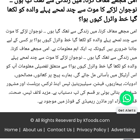
امی مجھے معاف کرنا، میں زندگی سے تھک گیا ہوں ۔۔
نوجوان لڑکے کا موت سے چند لمحے پہلے والدہ کو لکھا
گیا خط وائرل کیوں ہوا؟
امی مجھے معاف کرنا، میں زندگی سے تھک گیا ہوں ۔۔ نوجوان لڑکے کا موت
سے چند لمحے پہلے والدہ کو لکھا گیا خط وائرل کیوں ہوا؟ ہر کسی کے لیے
جاننا ضروری ہیں کیونکہ یہ ایک اہم معلومات ہے۔ امی مجھے معاف کرنا،
میں زندگی سے تھک گیا ہوں ۔۔ نوجوان لڑکے کا موت سے چند لمحے پہلے
والدہ کو لکھا گیا خط وائرل کیوں ہوا؟ سے متعلق تفصیلی معلومات آپ کو
اس آرٹیکل میں بآسانی مل جائے گی۔ ہمارے پیج پر کھانوں، مصالحوں،
ادویات، بیماریوں، فیشن، سیلیبریٹیز، ٹپس اینڈ ٹرکس، ہربلسٹ اور مشہور
شیف کی بتائی ہوئی ہر قسم کی ٹپ دستیاب ہے۔ مزید لائف ٹپس، صحت،
قدرتی اجزاء اور ماڈرن ریمیڈی کے فوڈز میں موجود ہے۔
Get Alerts
© All Rights Reseverd by
Kfoods.com
Home
|
About us
|
Contact Us
|
Privacy Policy
|
Advertising