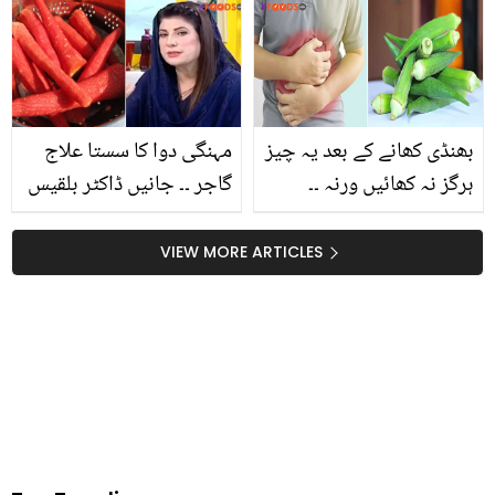
بانجھ پن اور ماہواری میں
بےضابطگی کا سبب بن
سکتی ہے
بھنڈی کھانے کے بعد یہ چیز
مہنگی دوا کا سستا علاج
ہرگز نہ کھائیں ورنہ ۔۔
گاجر ۔۔ جانیں ڈاکٹر بلقیس
بھنڈی کے فائدوں کے ساتھ
نے اس موسم میں گاجر
ایسے سنگین نقصان جو آج
کھانے کے کون سے بہترین
VIEW MORE ARTICLES
معلوم نہ ہوئے تو بڑی
فائدے بتا دیئے؟
مشکل میں پھنس سکتے
ہیں