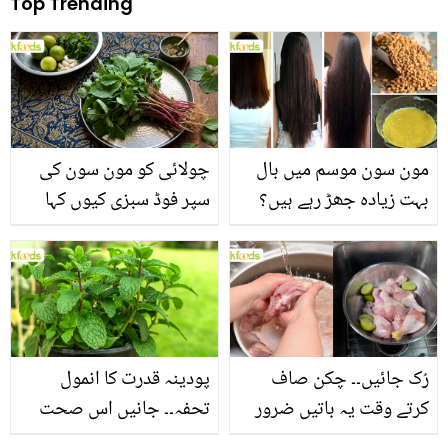
Top Trending
مون سون موسم میں بال
چولائی کو مون سون کی
بہت زیادہ جھڑ رہے ہیں؟
سپر فوڈ سبزی کیوں کہا
جانیں بالوں کو مضبوط
جاتا ہے؟ جانیں وٹامنز،
بنانے کے چند قدرتی طریقے
منرلز اور اینٹی آکسیڈنٹس
سے بھرپور اس سبزی کے
فائدے
رُک جائیں۔۔ چکن صاف
پودینہ قدرت کا انمول
کرتے وقت یہ باتیں ضرور
تحفہ۔۔ جانیں اس صحت
یاد رکھیں
بخش پتوں کے 10 حیرت