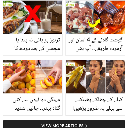
انگیز طبی فوائد
گوشت گلانے کے 4 آسان اور
تربوز پر پانی نہ پینا یا
آزمودہ طریقے۔۔ آپ بھی
مچھلی کے بعد دودھ کا
جانیں انٹرنیشنل شیف کے
استعمال۔۔ جانیں کھانوں
بتائے راز
سے متعلق غلط فہمیوں کی
حقیقت کیا ہے اور افواہ
کیا؟
کیلے کے چھلکے پھینکنے
مہنگی دوائیوں سے کئی
سے پہلے یہ ضرور پڑھیں!
گناہ بہتر۔۔ جانیں شدید
جلد کے 3 بڑے مسائل کا
گرمی کے موسم میں آڑو
سستا اور قدرتی حل
کیوں کھانا چاہیے؟
VIEW MORE ARTICLES