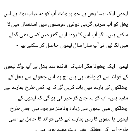
لیموں ایک ایسا پھل ہے جو ہر وقت آپ کو دستیاب ہوتا ہے اس
پھل کو آپ سردی گرمی دونوں موسموں میں استعمال میں لا
سکتے ہیں- اگر آپ اس کا پودا اپنے گھر میں کسی بھی گملے
میں لگا لیں تو آپ سارا سال لیموں حاصل کر سکتے ہیں-
لیموں ایک چھوٹا مگر انتہائی فائدہ مند پھل ہے آپ لوگ لیموں
کے فوائد سے تو واقف ہی ہیں آج ہم اس چھوٹے سے پھل کے
چھلکوں کے بارے میں بات کریں گے کہ یہ کس طرح ہمارے لیے
مفید ہیں- آپ کو یہ جان کر حیرانی ہو گی کہ لیموں کے
چھلکوں میں لیموں سے زیادہ وٹامنز موجود ہیں جس طرح
لیموں یا لیموں کا رس ہمارے لیے کئی فوائد کا حامل ہے اسی
طرح اس کے چھلکے بھی بہت مفید ہوتے ہیں ۔