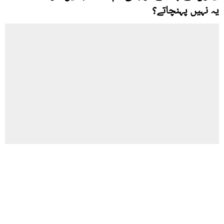
یہ نہیں پہنچاتے؟