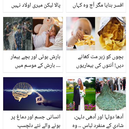
افسر بنایا مگر آج وہ کہاں
پالا لیکن میری اولاد نہیں
ہیں کچھ نہیں پتہ ۔۔ بوڑھی
ہے.. سامعہ خان سابق شوہر
اکیلی ماں کی دلخراش
اور نجی زندگی کے بارے
داستان جن کی اولاد نے
میں بات کرتے ہوئے رو پڑیں
انہیں تنہا چھوڑ دیا
بچوں کو زہر مت کھانے
بارش ہوئی اور بچے بیمار
دیں! آنتوں کی بیماریوں
۔۔۔ بارش کے موسم میں
سمیت دیگر بڑھتے مسائل
بچوں کو بیماریوں سے
کی وجہ چپس اور فرنچ
بچانا چاہتے ہیں تو یہ
فرائز
طریقے استعمال کریں
آدھا دولہا اور آدھی دلہن،
انسانی جسم اور دماغ پر
شادی کے منفرد لباس ۔۔ وہ
ہونے والے نئے دلچسپ