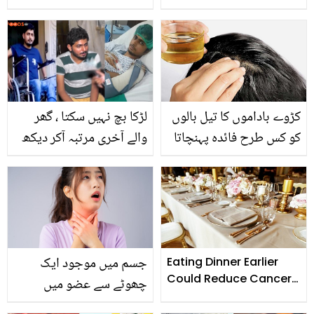
5 دلہنیں جنہوں نے عجیب
انکشافات ۔۔ جان کر آپ
وغریب لباس پہن کر اپنی
بھی دنگ رہ جائیں گے
شادی کو یادگار بنایا
کڑوے باداموں کا تیل بالوں
لڑکا بچ نہیں سکتا ، گھر
کو کس طرح فائدہ پہنچاتا
والے آخری مرتبہ آکر دیکھ
ہے؟
لیں ۔۔ ماں کی دعا نے کیسے
اس معذور نوجوان کو موت
کے منہ سے نکالا؟
افسوسناک کہانی
جسم میں موجود ایک
Eating Dinner Earlier
Could Reduce Cancer
چھوٹے سے عضو میں
Risk
خرابی خواتین میں موٹاپے،