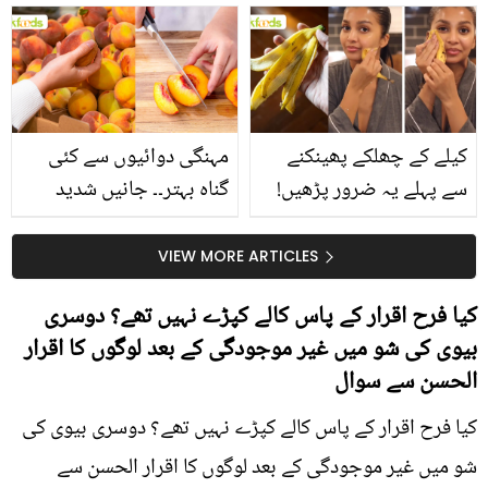
بتائے راز
سے متعلق غلط فہمیوں کی
حقیقت کیا ہے اور افواہ
کیا؟
کیلے کے چھلکے پھینکنے
مہنگی دوائیوں سے کئی
سے پہلے یہ ضرور پڑھیں!
گناہ بہتر۔۔ جانیں شدید
جلد کے 3 بڑے مسائل کا
گرمی کے موسم میں آڑو
سستا اور قدرتی حل
کیوں کھانا چاہیے؟
VIEW MORE ARTICLES
کیا فرح اقرار کے پاس کالے کپڑے نہیں تھے؟ دوسری
بیوی کی شو میں غیر موجودگی کے بعد لوگوں کا اقرار
الحسن سے سوال
کیا فرح اقرار کے پاس کالے کپڑے نہیں تھے؟ دوسری بیوی کی
شو میں غیر موجودگی کے بعد لوگوں کا اقرار الحسن سے