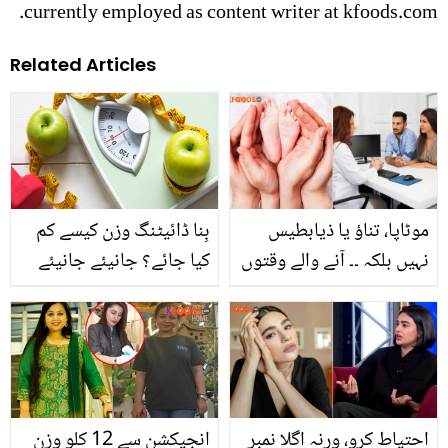
currently employed as content writer at kfoods.com.
Related Articles
موٹاپا، تناؤ یا ذیابطیس
بِنا ڈائیٹنگ وزن کیسے کم
نہیں بلکہ ۔۔ آنے والے وقتوں
کیا جائے؟ جانیئے جانیئے
میں مرد اور خواتین میں
وہ طریقے جو کر سکتے ہیں
بڑھتے ہوئے بانجھ پن کی
آپ کے وزن میں حیرت
وجہ کیا ہوگی؟
انگیز کمی وہ بھی بِنا ڈائیٹ
کیے
احتیاط کرو، ورنہ اگلا نمبر
انجیکشن سے 12 کلو وزن