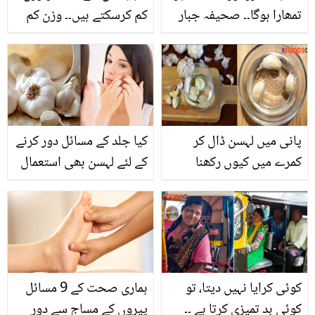
تمھارا ہوگا۔۔ صحیفہ جبار
کم کرسکتے ہیں۔۔ وزن کم
خود اپنی نازیبا تصاویر
کرنے والے انجیکشن کون
شیئر کرنے لگیں! صارفین
سے ہیں؟ جانیں اہم
آگ بگولہ
معلومات
پانی میں لہسن ڈال کر
کیا جلد کے مسائل دور کرنے
کمرے میں کیوں رکھنا
کے لئے لہسن بھی استعمال
چاہیئے؟ زندگی بدل دینے
کیا جا سکتا ہے؟ جانیئے اس
والا عمل! جانیں اس کا
کے استعمال کا طریقہ اور
فائدہ
حیرت انگیز فوائد
کوئی کرایا نہیں دیتا، تو
ہماری صحت کے 9 مسائل
کوئی بد تمیزی کرتا ہے ۔۔
پیروں کے مساج سے دور