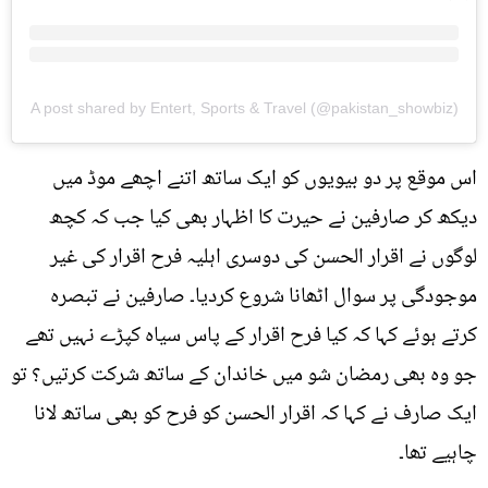
A post shared by Entert, Sports & Travel (@pakistan_showbiz)
اس موقع پر دو بیویوں کو ایک ساتھ اتنے اچھے موڈ میں
دیکھ کر صارفین نے حیرت کا اظہار بھی کیا جب کہ کچھ
لوگوں نے اقرار الحسن کی دوسری اہلیہ فرح اقرار کی غیر
موجودگی پر سوال اٹھانا شروع کردیا۔ صارفین نے تبصرہ
کرتے ہوئے کہا کہ کیا فرح اقرار کے پاس سیاہ کپڑے نہیں تھے
جو وہ بھی رمضان شو میں خاندان کے ساتھ شرکت کرتیں؟ تو
ایک صارف نے کہا کہ اقرار الحسن کو فرح کو بھی ساتھ لانا
چاہیے تھا۔