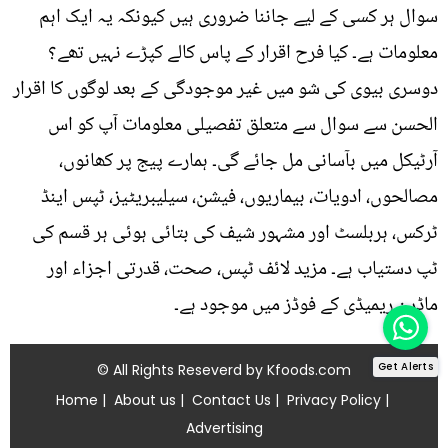
سوال ہر کسی کے لیے جاننا ضروری ہیں کیونکہ یہ ایک اہم
معلومات ہے۔ کیا فرح اقرار کے پاس کالے کپڑے نہیں تھے؟
دوسری بیوی کی شو میں غیر موجودگی کے بعد لوگوں کا اقرار
الحسن سے سوال سے متعلق تفصیلی معلومات آپ کو اس
آرٹیکل میں بآسانی مل جائے گی۔ ہمارے پیج پر کھانوں،
مصالحوں، ادویات، بیماریوں، فیشن، سیلیبریٹیز، ٹپس اینڈ
ٹرکس، ہربلسٹ اور مشہور شیف کی بتائی ہوئی ہر قسم کی
ٹپ دستیاب ہے۔ مزید لائف ٹپس، صحت، قدرتی اجزاء اور
ماڈرن ریمیڈی کے فوڈز میں موجود ہے۔
Get Alerts
© All Rights Reseverd by
Kfoods.com
Home
|
About us
|
Contact Us
|
Privacy Policy
|
Advertising