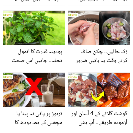
جانیں بالوں کو مضبوط
جاتا ہے؟ جانیں وٹامنز،
بنانے کے چند قدرتی طریقے
منرلز اور اینٹی آکسیڈنٹس
سے بھرپور اس سبزی کے
فائدے
رُک جائیں۔۔ چکن صاف
پودینہ قدرت کا انمول
کرتے وقت یہ باتیں ضرور
تحفہ۔۔ جانیں اس صحت
یاد رکھیں
بخش پتوں کے 10 حیرت
انگیز طبی فوائد
گوشت گلانے کے 4 آسان اور
تربوز پر پانی نہ پینا یا
آزمودہ طریقے۔۔ آپ بھی
مچھلی کے بعد دودھ کا
جانیں انٹرنیشنل شیف کے
استعمال۔۔ جانیں کھانوں