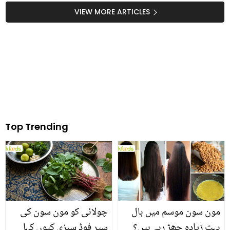
حیدر نے ماضی کے افسوس
ہیں؟ جانیں
VIEW MORE ARTICLES
ناک حقائق سے پردہ اٹھا دیا
Top Trending
مون سون موسم میں بال
چولائی کو مون سون کی
بہت زیادہ جھڑ رہے ہیں؟
سپر فوڈ سبزی کیوں کہا