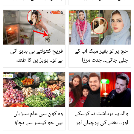
52 سالہ رکشہ ڈرائیور
خاتون کو روزانہ کیا کچھ
سہنا پڑتا ہے، جان کر آپ
بھی حوصلے کی داد دیں
گے
حج پر تو بغیر میک اپ کے
فریج کھولتے ہی بدبو آتی
چلی جاتی۔۔ جنت مرزا
ہے تو.. پوہڑ پن کا طعنہ
فیملی کے ہمراہ حج پر
سننے کے بجائے فریج کی
روانہ! صارفین کی دعاؤں
ناگوار بو ختم کرنے کے یہ
کے ساتھ تنقید
طریقے آزمائیں
والد یہ برداشت نہ کرسکے
وہ کون سی عام سبزیاں
اور۔۔ بھتے کی پرچیاں اور
ہیں جو کینسر سے بچاؤ
دھمکی آمیز کالز ! علی
میں مددگار ثابت ہوتی