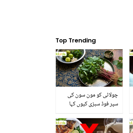
Top Trending
چولائی کو مون سون کی
سپر فوڈ سبزی کیوں کہا
جاتا ہے؟ جانیں وٹامنز،
منرلز اور اینٹی آکسیڈنٹس
سے بھرپور اس سبزی کے