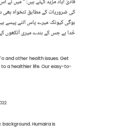
فآدیٰ ایاد مزید کہتے ہیں: " میں نے ا
کی ضروریات کے مطابق تنخواہ بھی دیت
ہوگی کیونکہ میرے پاس اتنے پیسے ہیں
خُدا ہے جس کے بندے میری آنکھوں کے 
To and other health issues. Get
to a healthier life. Our easy-to-
022
ic background. Humaira is