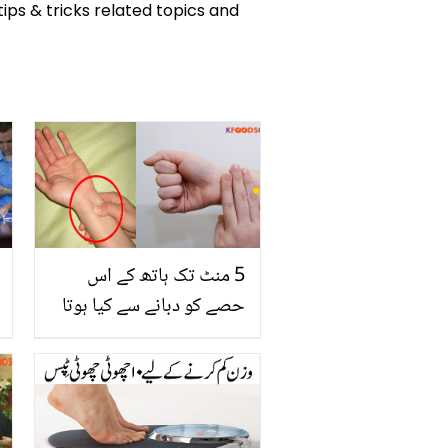
tips & tricks related topics and
5 منٹ تک ہاتھ کے اس
حصے کو دبانے سے کیا ہوتا
ہے؟ ایک جادوئی کام جس
کے نتائج دیکھ کر آپ بڑے
پریشانی سے بچ سکتے ہیں