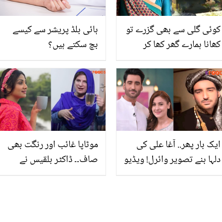
کوئی گلی سے بھی گزرے تو
ہائی بلڈ پریشر سے کیسے
کھانا ہمارے گھر کھا کر
بچ سکتے ہیں؟
جائے.. ماں کے بارے میں بات
کرتے ہوئے زبیدہ طارق کے
بیٹے رو پڑے
ایک بار پھر.. آغا علی کی
موٹاپا غائب اور رنگت بھی
دلہا بنے تصویر وائرل! ویڈیو
صاف۔۔ ڈاکٹر بلقیس نے
میں نیا انکشاف کردیا
بتائی ایسی خاص چائے جو
بدلتے موسم میں آپ کو بھی
بدل ڈالے