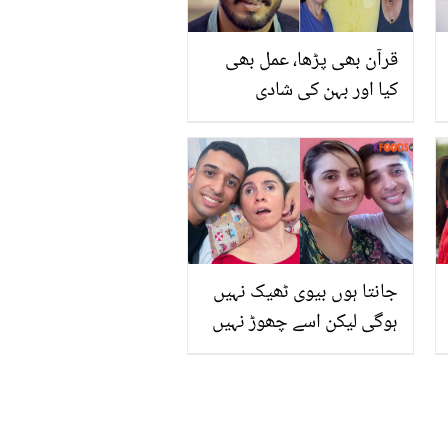
قرآن بھی پڑھا، عمل بھی
کیا اور بہن کی شادی
مسلمان سے کروائی ۔۔۔ نانا
پاٹیکر کی قرآن اور اسلام
محبت، مگر خود اسلام قبول
کیوں نہیں کیا؟
جانتا ہوں بیوی ٹھیک نہیں
ہوگی لیکن اسے چھوڑ نہیں
سکتا.. نوکری ختم ہونے کے
باوجود یہ شخص بیمار
بیوی کا خیال کیسے رکھتا
ہے؟