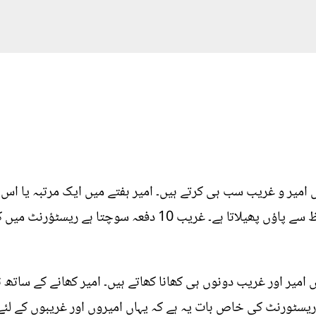
امیر و غریب سب ہی کرتے ہیں۔ امیر ہفتے میں ایک مرتبہ یا اس 
کرلیتا ہے مگر غریب اپنی چادر کے لحاظ سے پاؤں پھیلاتا ہے۔ غر
امیر اور غریب دونوں ہی کھانا کھاتے ہیں۔ امیر کھانے کے ساتھ 
س ریسٹورنٹ کی خاص بات یہ ہے کہ یہاں امیروں اور غریبوں کے 