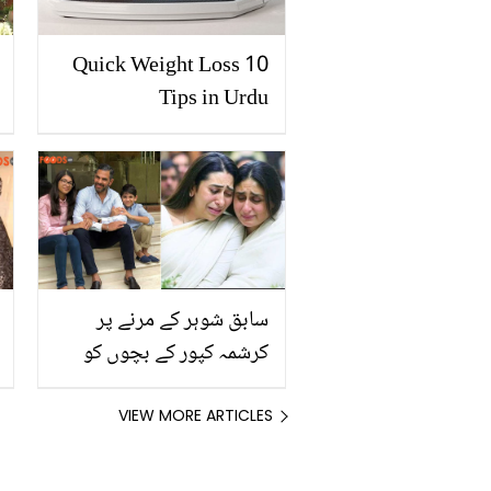
10 Quick Weight Loss
Tips in Urdu
سابق شوہر کے مرنے پر
کرشمہ کپور کے بچوں کو
اربوں ڈالر کی جائیداد سے
کتنا کچھ ملے گا؟
VIEW MORE ARTICLES