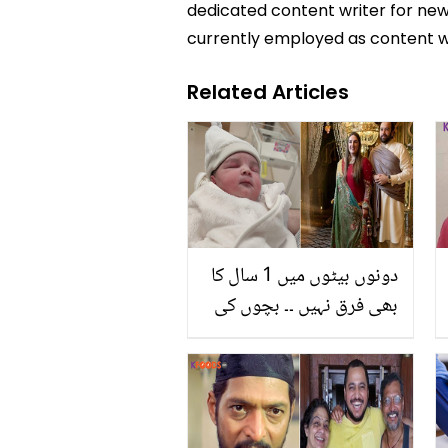
dedicated content writer for news
currently employed as content w
Related Articles
دونوں بیٹوں میں 1 سال کا
بھی فرق نہیں ۔۔ بچوں کی
پیدائش میں وقفے کے حوالے
سے ڈاکٹر کیا مشورہ دیتے
ہیں؟