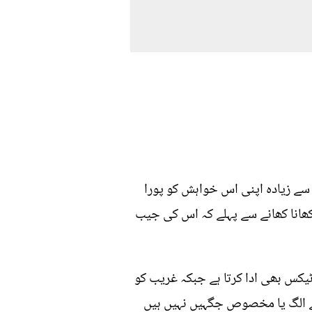
سے زیادہ اپنی اس خواہش کو پورا
یب 10 دفعہ سوچتا ہے ریسٹؤرنٹ میں کھانا کھانے سے پہلے کہ اس کی جیب
ٹیکس بھی ادا کرتا ہے جبکہ غریب کو
لئے الگ یا مخصوص جگہیں نہیں ہیں