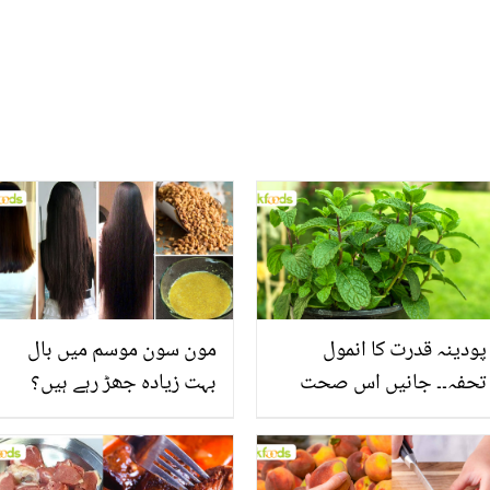
پودینہ قدرت کا انمول
مون سون موسم میں بال
تحفہ۔۔ جانیں اس صحت
بہت زیادہ جھڑ رہے ہیں؟
بخش پتوں کے 10 حیرت
جانیں بالوں کو مضبوط
انگیز طبی فوائد
بنانے کے چند قدرتی طریقے