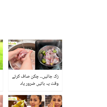
رُک جائیں۔۔ چکن صاف کرتے
وقت یہ باتیں ضرور یاد
رکھیں