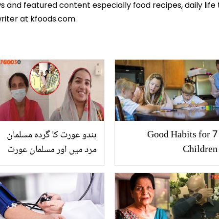
 and featured content especially food recipes, daily life 
riter at kfoods.com.
7 Good Habits for
ہندو عورت کا گردہ مسلمان
Children
مرد میں اور مسلمان عورت
کا گردہ ۔۔ آخر وہ کون سی
وجہ تھی جس نے دو
مختلف مذاہب کے خاندان
کو آپس میں ملا دیا