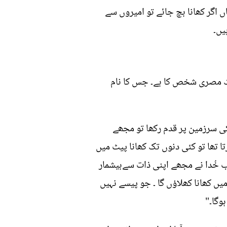
ں اگر کھانا بچ جائے تو امیروں سے
یں۔
ایک مصری شخص کا ہے۔ جس کا نام
کی سرزمین پر قدم رکھا تو مجھے
ا تھا تو کئی دنوں تک کھانا پیٹ میں
ب خُدا نے مجھے اپنی ذات سےبیشمار
ں کھانا کھلاؤں گا ۔ جو پیسے نہیں
وگا۔"