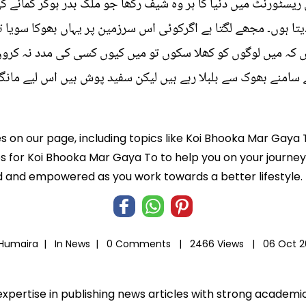
س ریسٹورنٹ میں دنیا کا ہر وہ شیف رکھا جو ملک بدر ہوکر کمانے 
ا ہوں۔ مجھے لگتا ہے اگرکوئی اس سرزمین پر یہاں بھوکا سویا 
 کہ میں لوگوں کو کھلا سکوں تو میں کیوں کسی کی مدد نہ کروں
سامنے بھوک سے بلبلا رہے ہیں لیکن سفید پوش ہیں اس لیے مانگ 
es on our page, including topics like Koi Bhooka Mar Gaya 
ps for Koi Bhooka Mar Gaya To to help you on your journey 
 and empowered as you work towards a better lifestyle.
 Humaira |
In
News
|
0 Comments |
2466 Views |
06 Oct 2
expertise in publishing news articles with strong academ