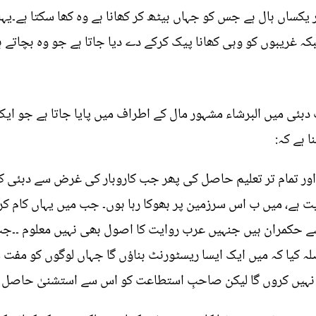
 یکساں ہال ہے جس کو جہاں بیٹھ کر کھانا ہے وہ کھا سکتا ہے۔یہا
کہ غریبوں کو وہی کھانا پیک کرکے دے دیا جاتا ہے جو وہ بچاتے ہ
دبئی میں البرشاء مشہور مال کے اطراف میں پایا جاتا ہے جو 
ا ہے کہ:
ا اور تمام تر تعلیم حاصل کی پھر جب کاروبار کی غرض سے دبئی 
یت ہے، میں ب اس سرزمین پر بھوکا رہا ہوں۔ جب میں یہاں کام کرت
کیسے حکمران ہیں جنہیں عرب روایت کا اصول بھی نہیں معلوم ۔۔ج
 کیا کہ میں ایک ایسا ریسٹورنٹ بناؤں گا جہاں لوگوں کو مفت می
ہیں کروں گا لیکن صاحبِ استطاعت کو اس سے استشنیٰ حاصل ہ