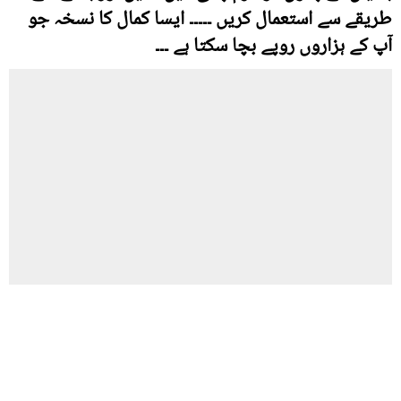
طریقے سے استعمال کریں ۔۔۔۔۔ ایسا کمال کا نسخہ جو
آپ کے ہزاروں روپے بچا سکتا ہے ۔۔۔