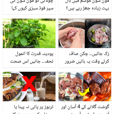
مون سون موسم میں بال
چولائی کو مون سون کی
بہت زیادہ جھڑ رہے ہیں؟
سپر فوڈ سبزی کیوں کہا
جانیں بالوں کو مضبوط
جاتا ہے؟ جانیں وٹامنز،
بنانے کے چند قدرتی طریقے
منرلز اور اینٹی آکسیڈنٹس
سے بھرپور اس سبزی کے
فائدے
رُک جائیں۔۔ چکن صاف
پودینہ قدرت کا انمول
کرتے وقت یہ باتیں ضرور
تحفہ۔۔ جانیں اس صحت
یاد رکھیں
بخش پتوں کے 10 حیرت
انگیز طبی فوائد
گوشت گلانے کے 4 آسان اور
تربوز پر پانی نہ پینا یا