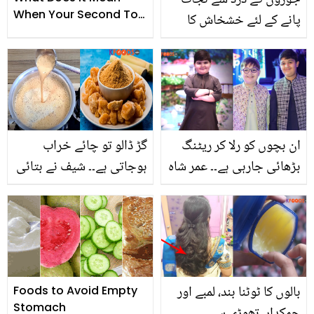
جوڑوں کے درد سے نجات
When Your Second Toe
پانے کے لئے خشخاش کا
Is Longer Than Your Big
استعمال کس طرح کیا
Toe?
جائے؟ جانیئے خشخاش
کھانے کے فوائد اور طریقہ
استعمال
ان بچوں کو رلا کر ریٹنگ
گڑ ڈالو تو چائے خراب
بڑھائی جارہی ہے۔۔ عمر شاہ
ہوجاتی ہے۔۔ شیف نے بتائی
کی وفات کے بعد بھائیوں
ایسی ٹب جس سے گڑ کی
کی تقریب میں شرکت،
چائے خراب بھی نہ ہو اور
سوشل میڈیا پر تنقید کا
بنے مزیدار
طوفان
بالوں کا ٹوٹنا بند، لمبے اور
Foods to Avoid Empty
Stomach