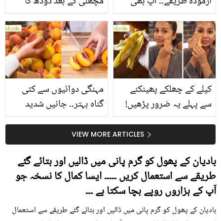
آزمودہ طریقے۔۔ آپ بھی
مچھلی کے بعد دودھ کا
جانیں انٹرنیشنل شیف کے
استعمال۔۔ جانیں کھانوں
بتائے راز
سے متعلق غلط فہمیوں کی
حقیقت کیا ہے اور افواہ
کیا؟
کیلے کے چھلکے پھینکنے
مہنگی دوائیوں سے کئی
سے پہلے یہ ضرور پڑھیں!
گناہ بہتر۔۔ جانیں شدید
جلد کے 3 بڑے مسائل کا
گرمی کے موسم میں آڑو
سستا اور قدرتی حل
کیوں کھانا چاہیے؟
VIEW MORE ARTICLES
بادیان کے پھول کو گرم پانی میں ڈالیں اور بتائے گئے
طریقے سے استعمال کریں ۔۔۔۔۔ ایسا کمال کا نسخہ جو
آپ کے ہزاروں روپے بچا سکتا ہے ۔۔۔
بادیان کے پھول کو گرم پانی میں ڈالیں اور بتائے گئے طریقے سے استعمال