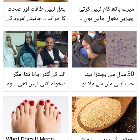
میرے ہاتھ کام نہیں کرتے،
پھل نہیں طاقت اور صحت
چیزیں بھول جاتی ہوں ۔۔
کا خزانہ ۔۔ جانیئے امرود کے
حسین اداکارہ ایمان علی کو
صحت پر حیرت انگیز فوائد
کون سا بڑا مرض ہے جس
ہر وقت موت ان کے سر پر
موجود رہتی ہے؟ انٹرویو
وائرل
30 سال سے بچھڑا بیٹا
اللہ کے گھر جانا تھا، مگر
جب اپنی ماں سے ملا تو
تنخواہ اتنی نہیں تھی ۔۔ وہ
پھوٹ پھوٹ کر رویا ۔۔
خوش قسمت جوڑا، جسے
یاداشت سے بنائے گئے گھر
جنرل ضیاء نے مفت حج
کے نقشے نے ماں کو بیٹے
کرایا
سے کس طرح ملوا دیا؟
What Does It Mean