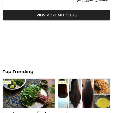
چمکدار..تھوڑی سی
پیٹرولیم جیلی کے 4
جادوئی کمالات
VIEW MORE ARTICLES
Top Trending