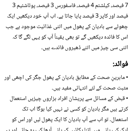
7 فیصد، کیلشئم 4 فیصد، فاسفورس 3 فیصد، پوٹاشئیم 3
فیصد اور کاپر 3 فیصد پایا جاتا ہے۔ اب آپ خود دیکھیں ایک
چھوٹے سے بادیان کے پھول میں اتنی غذائیت موجود ہے جب
اس کا فائدہ دیکھیں گے تو بھی یقیناً آپ کو یہی لگے گا کہ
اتنی سی چیز میں اتنے ڈھیروں فائدے ہیں۔
فوائد:
• ماہرینِ صحت کے مطابق بادیان کے پھول جگر کی اچھی اور
مثبت صحت کے لئے انتہائی مفید ہیں۔
• قبض کے مسائل سے پریشان افراد ہزاروں چیزیں استعمال
کرتے ہیں مگر بادیان کو کسی نے نہیں کیا ہوگا اب تک
استعمال۔ تو اب سے آپ بادیان کا ایک پھول لیں اور اس کو
ایک کپ پانی میں اتنا پکائیں کہ پانی آدھا کپ رہ جائے اور یہ