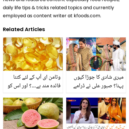
daily life tips & tricks related topics and currently
employed as content writer at kfoods.com.
Related Articles
میری شادی کا جوڑا کیوں
وٹامن ای آپ کے لئے کتنا
پہنا؟ صبور علی نے ڈرامے
فائدہ مند ہے۔۔۔؟ اور اس کو
میں اپنے جیسا لباس دیکھ
کیسے استعمال کیا جائے۔۔۔؟
کر ناراضگی کا اظہار کیا تو
ڈیزائنر نے انہیں کیا کرارا
جواب دیا؟