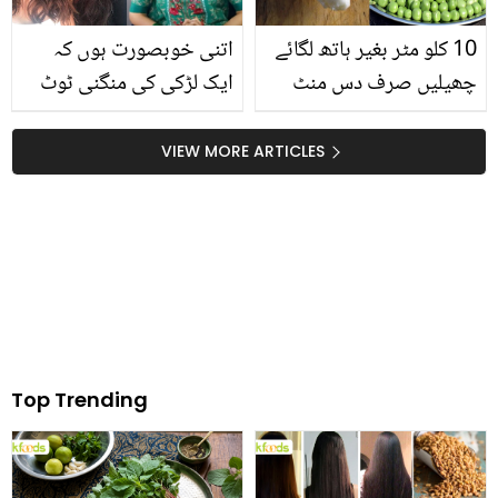
10 کلو مٹر بغیر ہاتھ لگائے
اتنی خوبصورت ہوں کہ
چھیلیں صرف دس منٹ
ایک لڑکی کی منگنی ٹوٹ
میں.. آپ کا قیمتی وقت اور
گئی.. سونم باجوہ نے اپنی
پیسے بچانے والی چند
وجہ سے لڑکی کا گھر ٹوٹنے
VIEW MORE ARTICLES
گھریلو ٹپس جو ہر عورت
کا افسوسناک قصہ سنا دیا
کو معلوم ہونی چاہئیں
Top Trending