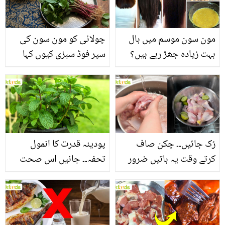
مون سون موسم میں بال
چولائی کو مون سون کی
بہت زیادہ جھڑ رہے ہیں؟
سپر فوڈ سبزی کیوں کہا
جانیں بالوں کو مضبوط
جاتا ہے؟ جانیں وٹامنز،
بنانے کے چند قدرتی طریقے
منرلز اور اینٹی آکسیڈنٹس
سے بھرپور اس سبزی کے
فائدے
رُک جائیں۔۔ چکن صاف
پودینہ قدرت کا انمول
کرتے وقت یہ باتیں ضرور
تحفہ۔۔ جانیں اس صحت
یاد رکھیں
بخش پتوں کے 10 حیرت
انگیز طبی فوائد