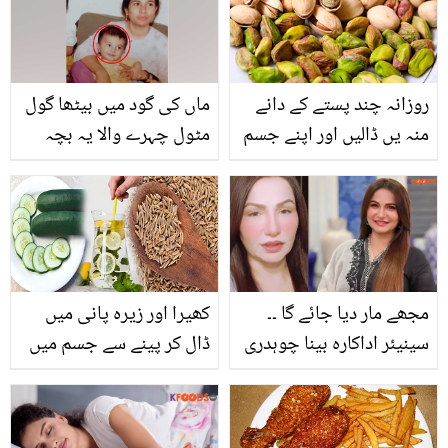
سچا واقعہ
جانیں
روزانہ چند پستے کے دانے
ماں کی گود میں بیٹھا گول
منہ یں ڈالیں اور اپنے جسم
مٹول چہرے والا یہ بچہ
کے کئی مسائل سے نجات
کون ہے جو آج شوبز
پائیں
انڈسٹری کا مقبول ترین
اداکار ہے؟
مجھے مار دیا جائے گا ۔۔
کھیرا اور زیرہ پانی میں
سینیئر اداکارہ بینا چوہدری
ڈال کر پینے سے جسم میں
کو قتل کی دھمکیاں، اداکارہ
کیا تبدیلی آتی ہے؟ جاننے
نے ویڈیو بیان جاری کردیا،
کے بعد آپ بھی یہ نسخہ
دیکھئے
ضرور آزمائیں گے