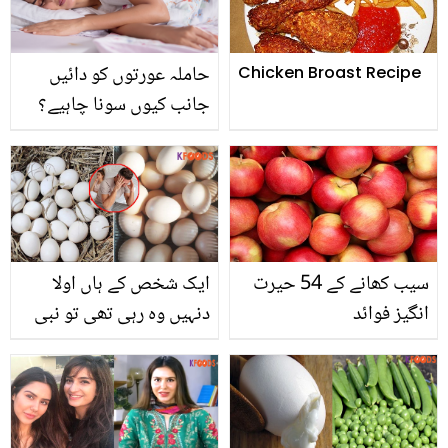
حاملہ عورتوں کو دائیں
Chicken Broast Recipe
جانب کیوں سونا چاہیے؟
دائیں کروٹ سونے کے چند
فائدے جنھیں جان کر آپ
بھی سونے کا انداز بدل دیں
گے
سیب کھانے کے 54 حیرت
ایک شخص کے ہاں اولا
انگیز فوائد
دنہیں وہ رہی تھی تو نبی
ﷺ نے اس کو کون سے
انڈے کھانے کا مشورہ دیا؟