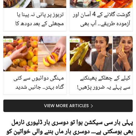
گوشت گلانے کے 4 آسان اور
تربوز پر پانی نہ پینا یا
آزمودہ طریقے۔۔ آپ بھی
مچھلی کے بعد دودھ کا
جانیں انٹرنیشنل شیف کے
استعمال۔۔ جانیں کھانوں
بتائے راز
سے متعلق غلط فہمیوں کی
حقیقت کیا ہے اور افواہ
کیا؟
کیلے کے چھلکے پھینکنے
مہنگی دوائیوں سے کئی
سے پہلے یہ ضرور پڑھیں!
گناہ بہتر۔۔ جانیں شدید
جلد کے 3 بڑے مسائل کا
گرمی کے موسم میں آڑو
سستا اور قدرتی حل
کیوں کھانا چاہیے؟
VIEW MORE ARTICLES
پہلی بار سی سیکشن ہوا تو دوسری بار ڈلیوری نارمل
بھی ہوسکتی ہے۔۔۔ دوسری بار ماں بننے والی خواتین کو