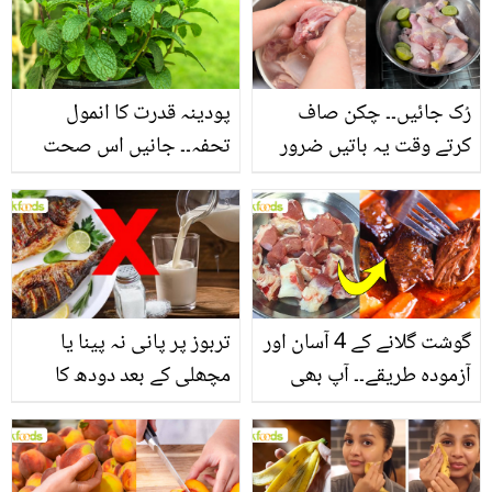
سے بھرپور اس سبزی کے
فائدے
رُک جائیں۔۔ چکن صاف
پودینہ قدرت کا انمول
کرتے وقت یہ باتیں ضرور
تحفہ۔۔ جانیں اس صحت
یاد رکھیں
بخش پتوں کے 10 حیرت
انگیز طبی فوائد
گوشت گلانے کے 4 آسان اور
تربوز پر پانی نہ پینا یا
آزمودہ طریقے۔۔ آپ بھی
مچھلی کے بعد دودھ کا
جانیں انٹرنیشنل شیف کے
استعمال۔۔ جانیں کھانوں
بتائے راز
سے متعلق غلط فہمیوں کی
حقیقت کیا ہے اور افواہ