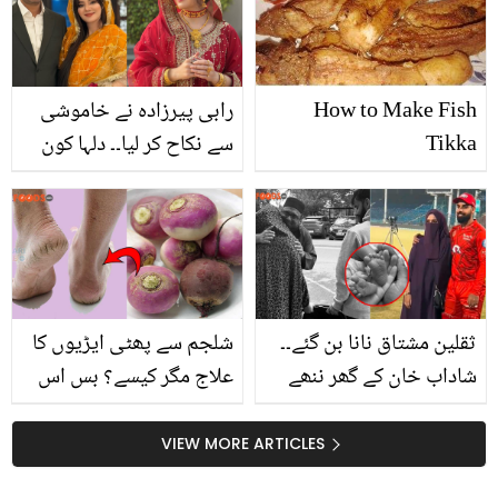
کیسے پیکو کریں؟
How to Make Fish
رابی پیرزادہ نے خاموشی
Tikka
سے نکاح کر لیا۔۔ دلہا کون
ہے؟ شادی کی تصاویر اور
ویڈیوز وائرل! دیکھیں
ثقلین مشتاق نانا بن گئے۔۔
شلجم سے پھٹی ایڑیوں کا
شاداب خان کے گھر ننھے
علاج مگر کیسے؟ بس اس
مہمان کی آمد! بیٹا ہوا یا
آسان سے طریقے کو آزمائیں
بیٹی؟
اور پھٹی ایڑیوں کو گھر
VIEW MORE ARTICLES
بیٹھے ملائم بنائیں