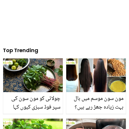
Top Trending
مون سون موسم میں بال
چولائی کو مون سون کی
بہت زیادہ جھڑ رہے ہیں؟
سپر فوڈ سبزی کیوں کہا
جانیں بالوں کو مضبوط
جاتا ہے؟ جانیں وٹامنز،
بنانے کے چند قدرتی طریقے
منرلز اور اینٹی آکسیڈنٹس