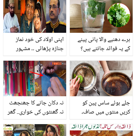
میں کیا رشتہ داری نکل
شوہر اور بچوں کے ساتھ
آئی؟ اتنے سالوں سے مداح
کچن میں رات گزارتی ہے
بھی نہیں جانتے تھے
ہرے دھنیے والا پانی پینے
اپنی اولاد کی خود نماز
کے یہ فوائد جانتے ہیں؟
جنازہ پڑھائی ۔۔ مشہور
شخصیات کا اپنی اولاد سے
محبت کا انداز، جس نے
سب کو جذباتی کر دیا
جلے ہوئے ساس پین کو
نہ دکان جانے کا جھنجھٹ
کریں منٹوں میں صاف،
نہ گھنٹوں کی خواری.. گھر
جانیں چند ایسے طریقے
والی سلائی مشین سے
جو بنائیں آپ کا کام آسان
صرف 5 منٹ میں دوپٹہ