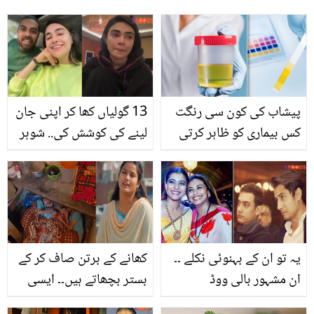
پیشاب کی کون سی رنگت
13 گولیاں کھا کر اپنی جان
کس بیماری کو ظاہر کرتی
لینے کی کوشش کی.. شوہر
ہے جس کے بعد ڈاکٹر سے
ساتھ نہیں ہیں اس لئے!
رجوع کرنا چاہیے؟
صحیفہ جبار بات کرتے ہوئے
کیوں رونے لگیں؟
یہ تو ان کے بہنوئی نکلے ۔۔
کھانے کے برتن صاف کر کے
ان مشہور بالی ووڈ
بستر بچھاتے ہیں۔۔ ایسی
اداکاروں کے درمیان آپس
لڑکی کی کہانی جو اپنے