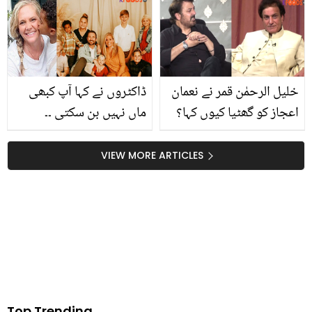
تبدیلی آتی ہے؟؟ جان کر
کی اداکاری پر اتنی تنقید
آپ آزمائے بنا رہ نہ پائیں گے
کیوں؟
خلیل الرحمٰن قمر نے نعمان
ڈاکٹروں نے کہا آپ کبھی
اعجاز کو گھٹیا کیوں کہا؟
ماں نہیں بن سکتی ۔۔
پرانی ویڈیو نے سب راز
اچانک خاتون کی زندگی
کھول دیے! دیکھیں
میں ایسی کیا تبدیلی آئی
VIEW MORE ARTICLES
کہ آج 7 بچوں کی ماں
ہیں؟
Top Trending