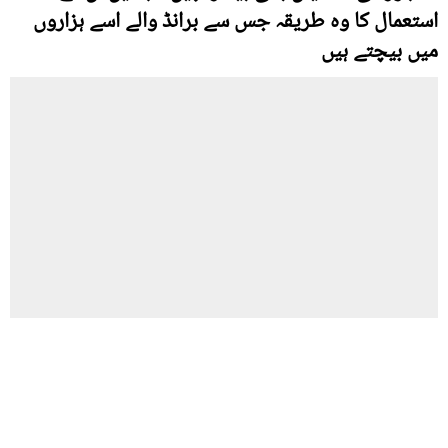
استعمال کا وہ طریقہ جس سے برانڈ والے اسے ہزاروں
میں بیچتے ہیں