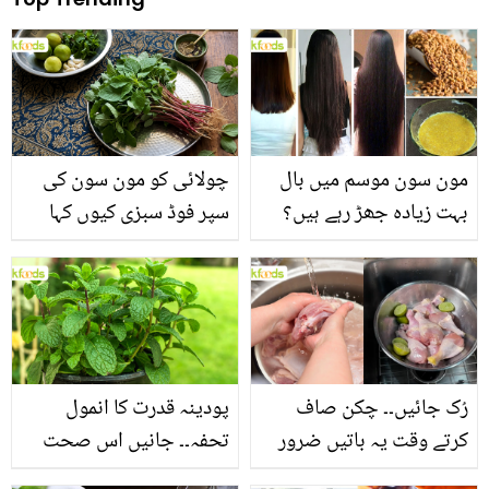
مون سون موسم میں بال
چولائی کو مون سون کی
بہت زیادہ جھڑ رہے ہیں؟
سپر فوڈ سبزی کیوں کہا
جانیں بالوں کو مضبوط
جاتا ہے؟ جانیں وٹامنز،
بنانے کے چند قدرتی طریقے
منرلز اور اینٹی آکسیڈنٹس
سے بھرپور اس سبزی کے
فائدے
رُک جائیں۔۔ چکن صاف
پودینہ قدرت کا انمول
کرتے وقت یہ باتیں ضرور
تحفہ۔۔ جانیں اس صحت
یاد رکھیں
بخش پتوں کے 10 حیرت