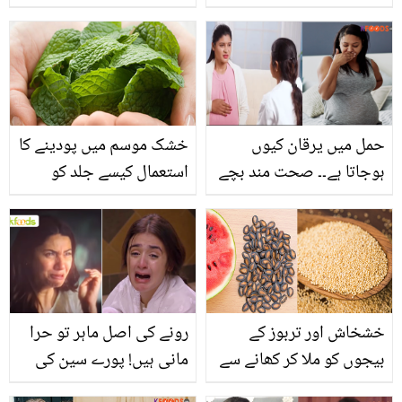
جگر دے دیا.. موت کے منہ
مسعود کو کس نے 4
میں جاتے باپ کی جان
شادیوں پر مجبور کیا؟
بچانے والے عظیم بیٹے کی
جانیے
کہانی
حمل میں یرقان کیوں
خشک موسم میں پودینے کا
ہوجاتا ہے۔۔ صحت مند بچے
استعمال کیسے جلد کو
کی پیدائش کے لئے اس
خشکی سے بچا سکتا ہے؟
سنگین مرض میں کیا
جانیں کچھ راز جو کریں
احتیاط کرنی چاہیے؟
آپ کی خوبصورتی میں
اضافہ
خشخاش اور تربوز کے
رونے کی اصل ماہر تو حرا
بیجوں کو ملا کر کھانے سے
مانی ہیں! پورے سین کی
جسم میں کیا حیرت انگیز
جان نکال دی۔۔ ماہرہ خان