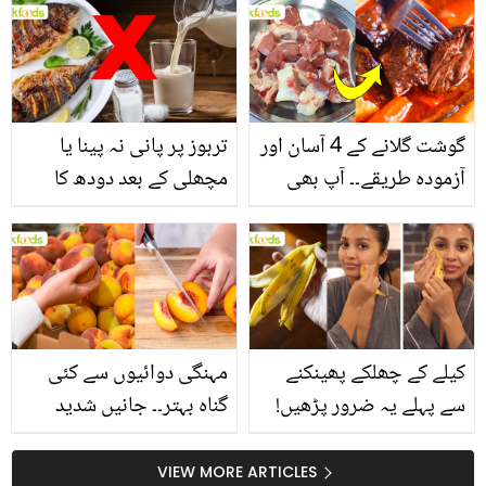
انگیز طبی فوائد
گوشت گلانے کے 4 آسان اور
تربوز پر پانی نہ پینا یا
آزمودہ طریقے۔۔ آپ بھی
مچھلی کے بعد دودھ کا
جانیں انٹرنیشنل شیف کے
استعمال۔۔ جانیں کھانوں
بتائے راز
سے متعلق غلط فہمیوں کی
حقیقت کیا ہے اور افواہ
کیا؟
کیلے کے چھلکے پھینکنے
مہنگی دوائیوں سے کئی
سے پہلے یہ ضرور پڑھیں!
گناہ بہتر۔۔ جانیں شدید
جلد کے 3 بڑے مسائل کا
گرمی کے موسم میں آڑو
سستا اور قدرتی حل
کیوں کھانا چاہیے؟
VIEW MORE ARTICLES