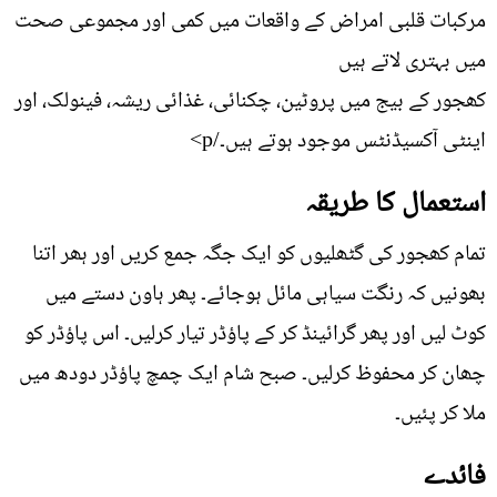
مرکبات قلبی امراض کے واقعات میں کمی اور مجموعی صحت
میں بہتری لاتے ہیں
کھجور کے بیج میں پروٹین، چکنائی، غذائی ریشہ، فینولک، اور
اینٹی آکسیڈنٹس موجود ہوتے ہیں۔/p>
استعمال کا طریقہ
تمام کھجور کی گٹھلیوں کو ایک جگہ جمع کریں اور ہھر اتنا
بھونیں کہ رنگت سیاہی مائل ہوجائے۔ پھر ہاون دستے میں
کوٹ لیں اور پھر گرائینڈ کر کے پاؤڈر تیار کرلیں۔ اس پاؤڈر کو
چھان کر محفوظ کرلیں۔ صبح شام ایک چمچ پاؤڈر دودھ میں
ملا کر پئیں۔
فائدے