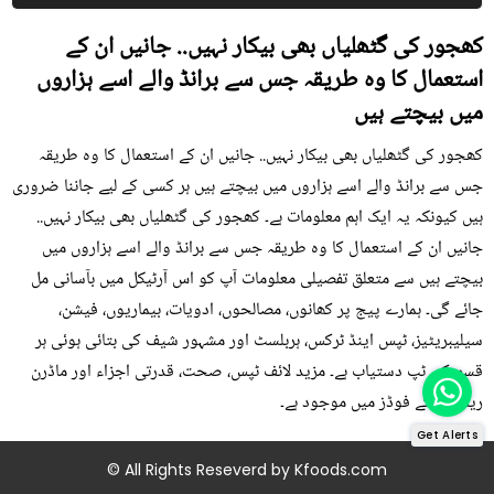
کھجور کی گٹھلیاں بھی بیکار نہیں.. جانیں ان کے
استعمال کا وہ طریقہ جس سے برانڈ والے اسے ہزاروں
میں بیچتے ہیں
کھجور کی گٹھلیاں بھی بیکار نہیں.. جانیں ان کے استعمال کا وہ طریقہ
جس سے برانڈ والے اسے ہزاروں میں بیچتے ہیں ہر کسی کے لیے جاننا ضروری
ہیں کیونکہ یہ ایک اہم معلومات ہے۔ کھجور کی گٹھلیاں بھی بیکار نہیں..
جانیں ان کے استعمال کا وہ طریقہ جس سے برانڈ والے اسے ہزاروں میں
بیچتے ہیں سے متعلق تفصیلی معلومات آپ کو اس آرٹیکل میں بآسانی مل
جائے گی۔ ہمارے پیج پر کھانوں، مصالحوں، ادویات، بیماریوں، فیشن،
سیلیبریٹیز، ٹپس اینڈ ٹرکس، ہربلسٹ اور مشہور شیف کی بتائی ہوئی ہر
قسم کی ٹپ دستیاب ہے۔ مزید لائف ٹپس، صحت، قدرتی اجزاء اور ماڈرن
ریمیڈی کے فوڈز میں موجود ہے۔
Get Alerts
© All Rights Reseverd by
Kfoods.com