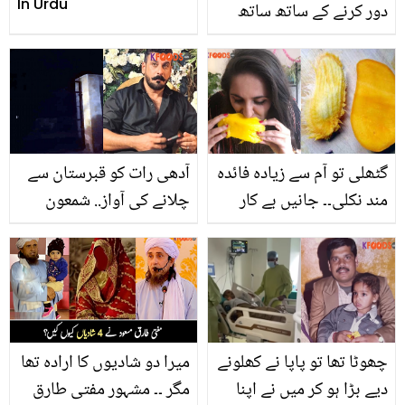
In Urdu
دور کرنے کے ساتھ ساتھ
وزن بھی کم کرتے ہیں۔
جانیے یہ کس درخت کے
پتے ہیں اور ان کا استعمال
کیسے کریں؟
گٹھلی تو آم سے زیادہ فائدہ
آدھی رات کو قبرستان سے
مند نکلی۔۔ جانیں بے کار
چلانے کی آواز.. شمعون
سمجھی جانے والی یہ
عباسی نے کیا دیکھا؟
گٹھلیاں آپ کس طرح
خوفناک ویڈیو شئیر کردی
استعمال کر سکتے ہیں؟
چھوٹا تھا تو پاپا نے کھلونے
میرا دو شادیوں کا ارادہ تھا
دیے بڑا ہو کر میں نے اپنا
مگر ۔۔ مشہور مفتی طارق