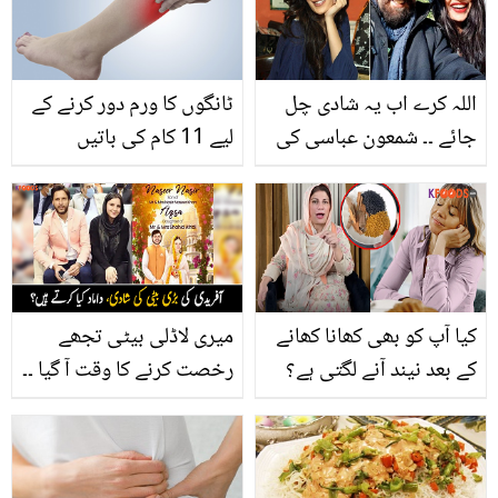
گھر پر خود بنائیں
اللہ کرے اب یہ شادی چل
ٹانگوں کا ورم دور کرنے کے
جائے ۔۔ شمعون عباسی کی
لیے 11 کام کی باتیں
اداکارہ شیری سے چوتھی
شادی، سوشل میڈیا
صارفین کامیاب ازدواجی
زندگی کے مشورے دینے لگے
کیا آپ کو بھی کھانا کھانے
میری لاڈلی بیٹی تجھے
کے بعد نیند آنے لگتی ہے؟
رخصت کرنے کا وقت آ گیا ۔۔
جانیں اس کیفیت سے بچنے
شاہد آفریدی کی بیٹی
کے چند طریقے جو کریں آپ
اقصیٰ کی شادی، بڑے داماد
کی صحت کی حفاظت
کون ہیں؟ دیکھیں