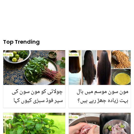
Top Trending
مون سون موسم میں بال
چولائی کو مون سون کی
بہت زیادہ جھڑ رہے ہیں؟
سپر فوڈ سبزی کیوں کہا
جانیں بالوں کو مضبوط
جاتا ہے؟ جانیں وٹامنز،
بنانے کے چند قدرتی طریقے
منرلز اور اینٹی آکسیڈنٹس
سے بھرپور اس سبزی کے