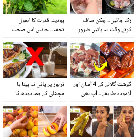
فائدے
رُک جائیں۔۔ چکن صاف
پودینہ قدرت کا انمول
کرتے وقت یہ باتیں ضرور
تحفہ۔۔ جانیں اس صحت
یاد رکھیں
بخش پتوں کے 10 حیرت
انگیز طبی فوائد
گوشت گلانے کے 4 آسان اور
تربوز پر پانی نہ پینا یا
آزمودہ طریقے۔۔ آپ بھی
مچھلی کے بعد دودھ کا
جانیں انٹرنیشنل شیف کے
استعمال۔۔ جانیں کھانوں
بتائے راز
سے متعلق غلط فہمیوں کی
حقیقت کیا ہے اور افواہ
کیا؟