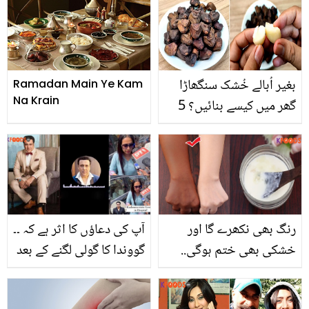
بغیر اُبالے خُشک سنگھاڑا
Ramadan Main Ye Kam
Na Krain
گھر میں کیسے بنائیں؟ 5
منٹ میں بازار جیسا چھیلا
ہوا سنگھاڑا اب گھر میں
کھائیں
رنگ بھی نکھرے گا اور
آپ کی دعاؤں کا اثر ہے کہ ۔۔
خشکی بھی ختم ہوگی..
گووندا کا گولی لگنے کے بعد
صرف 3 دن میں رنگت
پہلا آڈیو سامنےآ گیا، پیغام
نکھارنے والا جادوئی سیرم
میں کیا کہا؟