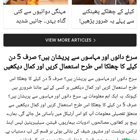
کیلے کے چھلکے پھینکنے
مہنگی دوائیوں سے کئی
سے پہلے یہ ضرور پڑھیں!
گناہ بہتر۔۔ جانیں شدید
جلد کے 3 بڑے مسائل کا
گرمی کے موسم میں آڑو
سستا اور قدرتی حل
کیوں کھانا چاہیے؟
VIEW MORE ARTICLES
سرخ دانوں اور مہاسوں سے پریشان ہیں؟ صرف 5 دن
کیلے کا چھلکا اس طرح استعمال کریں اور کمال دیکھیں
سرخ دانوں اور مہاسوں سے پریشان ہیں؟ صرف 5 دن کیلے کا چھلکا اس
طرح استعمال کریں اور کمال دیکھیں ہر کسی کے لیے جاننا ضروری ہیں
کیونکہ یہ ایک اہم معلومات ہے۔ سرخ دانوں اور مہاسوں سے پریشان ہیں؟
صرف 5 دن کیلے کا چھلکا اس طرح استعمال کریں اور کمال دیکھیں سے
متعلق تفصیلی معلومات آپ کو اس آرٹیکل میں بآسانی مل جائے گی۔ ہمارے
پیج پر کھانوں، مصالحوں، ادویات، بیماریوں، فیشن، سیلیبریٹیز، ٹپس اینڈ
ٹرکس، ہربلسٹ اور مشہور شیف کی بتائی ہوئی ہر قسم کی ٹپ دستیاب ہے۔