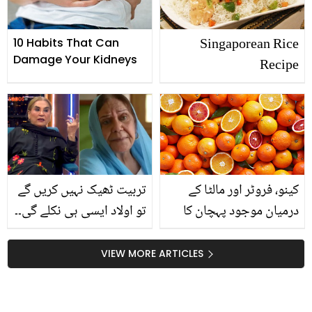
Singaporean Rice
10 Habits That Can
Damage Your Kidneys
Recipe
کینو، فروٹر اور مالٹا کے
تربیت ٹھیک نہیں کریں گے
درمیان موجود پہچان کا
تو اولاد ایسی ہی نکلے گی۔۔
ایسا فرق جو آپ کو دھوکے
پروین اکبر کی عائشہ خان
سے بچائے گا
سمیت والدین پر کڑی تنقید
VIEW MORE ARTICLES