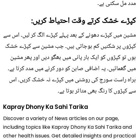
مدد مل سکتی ہے۔
کپڑے خشک کرتے وقت احتیاط کریں:
مشین میں کپڑے دھونے کے بعد پہلے کپڑے الگ کر لیں۔ اس سے
کپڑوں پر شکنیں کم ہوجاتی ہیں۔ جب مشین سے کپڑے خشک
ہوں تو کپڑوں کو ایک بار پانی میں بھگو دیں اور پھر مشین
میں گھمائیں۔ یہ اضافی صابن کو دور کرنے میں مدد کرتا ہے۔
براہ راست سورج کی روشنی میں کپڑے نہ خشک کریں۔ اس
سے کپڑوں کا رنگ بھی متاثر ہوتا ہے۔
Kapray Dhony Ka Sahi Tarika
Discover a variety of News articles on our page,
including topics like Kapray Dhony Ka Sahi Tarika and
other health issues. Get detailed insights and practical