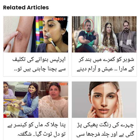
Related Articles
شوہر کو کمرے میں بند کر
اپرلپس بنوانے کی تکلیف
کے مارا ۔۔ عیش و آرام دینے
سے بچنا چاہتی ہیں تو۔۔
کے بعد بھی بیوی گھر سے
حسن نکھارنے کے 4 طریقے
70 لاکھ کیوں لے اڑی، بے
جن سے آپ بھی پارلر کا
وفائی پر رن مرید شوہر اب
خرچہ بچا سکتی ہیں
کس حال میں ہے؟ دیکھیں
چہرے کی رنگت پھیکی پڑ
پتا چلا کہ ماں کو کینسر ہے
گئی ہے اور جِلد مُرجھا سی
تو دل ٹوٹ گیا.. شگفتہ