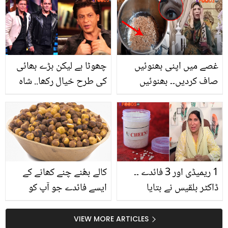
وہ فوائد جو جان کر آپ آج
سے متعلق پہلی مرتبہ
ہی سے اس کا استعمال
اداکارہ سچ بتاتے ہوئے
شروع کر دیں گے
غصے میں اپنی بھنوئیں
چھوٹا ہے لیکن بڑے بھائی
صاف کردیں۔۔ بھنوئیں
کی طرح خیال رکھا.. شاہ
دوبارہ اگانے کے لئے ڈاکٹر
رخ خان ایک بار پھر سلمان
بلقیس نے السی کے بیج
خان کے شکرگزار! ماضی
میں کیا ملا کر استعمال
سے جڑا واقعہ سنا دیا
کیا؟
1 ریمیڈی اور 3 فائدے ۔۔
کالے بھُنے چنے کھانے کے
ڈاکٹر بلقیس نے بتایا
ایسے فائدے جو آپ کو
چہرے، بالوں اور زخموں کے
ڈاکٹر کی پہنچ سے دور
لیئے ایک بہترین اور آزمودہ
رکھیں
VIEW MORE ARTICLES