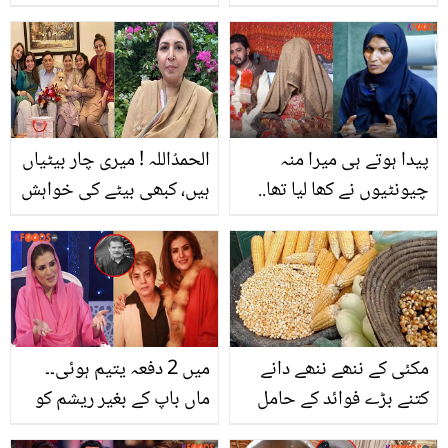
گئی ہے؟ تو پریشان نہ ہوں
اعجاز مرحومہ والدہ کو یاد
گھر میں موجود ان پھلوں
کرتے ہوئے جذباتی ہوگئیں
سے اپنے چہرے کی رنگت
نکھاریں اور جِلد کو ترو تازہ
بنائیں
پیدا ہوتے ہی میرا منہ
الحمدُاللہ ! میری چار بیٹیاں
چیونٹیوں نے کھا لیا تھا..
ہیں، کبھی بیٹے کی خواہش
اپنے ہاتھوں سے سوتن بیاہ
نہیں کی ۔۔ شگفتہ اعجاز نے
کر لانے والی اسٹرانگ
کبھی خُدا سے بیٹا کیوں
عظمیٰ مشقت بھری زندگی
نہیں مانگا؟ اداکارہ سچ
کی کہانی سناتے ہوئے رو
بتاتے ہوئے
پڑیں
مکئی کے ننھے ننھے دانے
میں 2 دفعہ یتیم ہوئی۔۔
کتنے بڑے فوائد کے حامل
ماں باپ کے بغیر ریشم کو
ہیں، جانیئے مکئی کھانے کے
کس نے پالا ؟ نجی زندگی