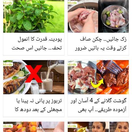
بنانے کے چند قدرتی طریقے
منرلز اور اینٹی آکسیڈنٹس
سے بھرپور اس سبزی کے
فائدے
رُک جائیں۔۔ چکن صاف
پودینہ قدرت کا انمول
کرتے وقت یہ باتیں ضرور
تحفہ۔۔ جانیں اس صحت
یاد رکھیں
بخش پتوں کے 10 حیرت
انگیز طبی فوائد
گوشت گلانے کے 4 آسان اور
تربوز پر پانی نہ پینا یا
آزمودہ طریقے۔۔ آپ بھی
مچھلی کے بعد دودھ کا
جانیں انٹرنیشنل شیف کے
استعمال۔۔ جانیں کھانوں
بتائے راز
سے متعلق غلط فہمیوں کی