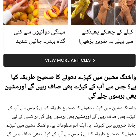
حقیقت کیا ہے اور افواہ
کیا؟
کیلے کے چھلکے پھینکنے
مہنگی دوائیوں سے کئی
سے پہلے یہ ضرور پڑھیں!
گناہ بہتر۔۔ جانیں شدید
جلد کے 3 بڑے مسائل کا
گرمی کے موسم میں آڑو
سستا اور قدرتی حل
کیوں کھانا چاہیے؟
VIEW MORE ARTICLES
واشنگ مشین میں کپڑے دھونے کا صحیح طریقہ کیا
ہے؟ جس سے آپ کے کپڑے بھی صاف رہیں گے اورمشین
بھی برسوں چلے گی
واشنگ مشین میں کپڑے دھونے کا صحیح طریقہ کیا ہے؟ جس سے آپ کے
کپڑے بھی صاف رہیں گے اورمشین بھی برسوں چلے گی ہر کسی کے لیے
جاننا ضروری ہیں کیونکہ یہ ایک اہم معلومات ہے۔ واشنگ مشین میں کپڑے
دھونے کا صحیح طریقہ کیا ہے؟ جس سے آپ کے کپڑے بھی صاف رہیں گے