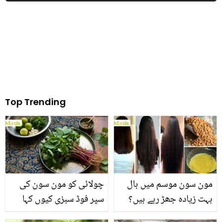
ٹپ، آج ہی آزمائیں
Top Trending
مون سون موسم میں بال
چولائی کو مون سون کی
بہت زیادہ جھڑ رہے ہیں؟
سپر فوڈ سبزی کیوں کہا
جانیں بالوں کو مضبوط
جاتا ہے؟ جانیں وٹامنز،