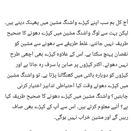
آج کل ہم سب اپنے کپڑے واشنگ مشین میں پھینک دیتے ہیں۔
لیکن بہت سے لوگ واشنگ مشین میں کپڑے دھونے کا صحیح
طریقہ نہیں جانتے۔ غلط طریقے سے دھونے سے مشین کو
نقصان پہنچ سکتا ہے۔ اس کے علاوہ کپڑے بھی اچھی طرح
نہیں دھوتے۔ اکثر کپڑوں پر صابن یا سرف رہ جاتا ہے اور
کپڑوں کو دوبارہ بالٹی میں کھنگالنا پڑتا ہے۔ تو واشنگ مشین
میں کپڑے دھوتے وقت کیا احتیاطی تدابیر اختیار کرنی
چاہئیں؟ واشنگ مشین میں کپڑے دھونے کا صحیح طریقہ کیا
ہے؟ آئیے معلوم کرتے ہیں۔ اس سے آپ کے کپڑے بھی صاف
رہیں گے اور مشین خراب نہیں ہوگی۔