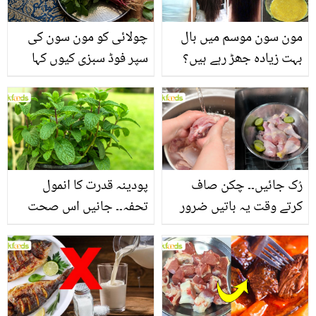
مون سون موسم میں بال
چولائی کو مون سون کی
بہت زیادہ جھڑ رہے ہیں؟
سپر فوڈ سبزی کیوں کہا
جانیں بالوں کو مضبوط
جاتا ہے؟ جانیں وٹامنز،
بنانے کے چند قدرتی طریقے
منرلز اور اینٹی آکسیڈنٹس
سے بھرپور اس سبزی کے
فائدے
رُک جائیں۔۔ چکن صاف
پودینہ قدرت کا انمول
کرتے وقت یہ باتیں ضرور
تحفہ۔۔ جانیں اس صحت
یاد رکھیں
بخش پتوں کے 10 حیرت
انگیز طبی فوائد