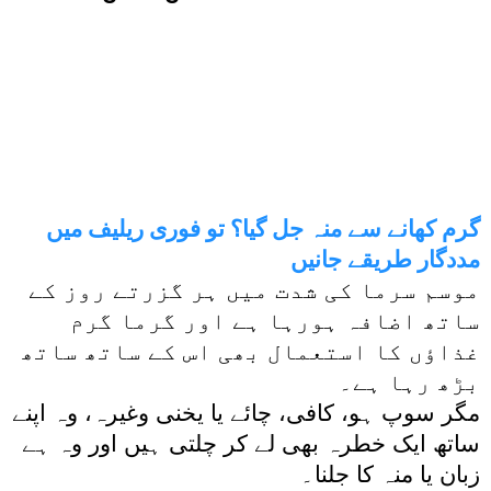
گرم کھانے سے منہ جل گیا؟ تو فوری ریلیف میں
مددگار طریقے جانیں
موسم سرما کی شدت میں ہر گزرتے روز کے
ساتھ اضافہ ہورہا ہے اور گرما گرم
غذاﺅں کا استعمال بھی اس کے ساتھ ساتھ
بڑھ رہا ہے۔
مگر سوپ ہو، کافی، چائے یا یخنی وغیرہ، وہ اپنے
ساتھ ایک خطرہ بھی لے کر چلتی ہیں اور وہ ہے
زبان یا منہ کا جلنا۔