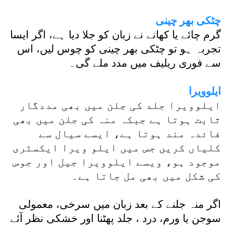
چٹکی بھر چینی
گرم چائے یا کھانے نے زبان کو جلا دیا ہے، اگر ایسا
تجربہ ہو تو چٹکی بھر چینی کو چوس لیں، اس
سے فوری ریلیف میں مدد ملے گی۔
ایلوویرا
ایلوویرا جلد کی جلن میں بھی مددگار
ثابت ہوتا ہے جبکہ منہ کی جلن میں بھی
فائدہ مند ہوتا ہے، ایسے سیال سے
کلیاں کریں جس میں ایلو ویرا ایکسٹری
موجود ہو، ویسے ایلوویرا جیل اور جوس
کی شکل میں بھی مل جاتا ہے۔
اگر منہ جلنے کے بعد زبان میں سرخی، معمولی
سوجن یا ورم، درد ، جلد پھٹنا اور خشکی نظر آئے