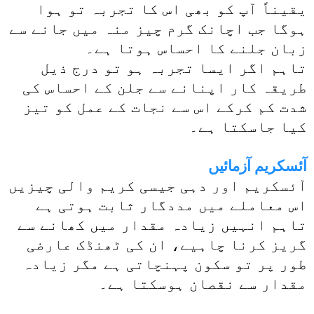
یقیناً آپ کو بھی اس کا تجربہ تو ہوا
ہوگا جب اچانک گرم چیز منہ میں جانے سے
زبان جلنے کا احساس ہوتا ہے۔
تاہم اگر ایسا تجربہ ہو تو درج ذیل
طریقہ کار اپنانے سے جلن کے احساس کی
شدت کم کرکے اس سے نجات کے عمل کو تیز
کیا جاسکتا ہے۔
آئسکریم آزمائیں
آئسکریم اور دہی جیسی کریم والی چیزیں
اس معاملے میں مددگار ثابت ہوتی ہے
تاہم انہیں زیادہ مقدار میں کھانے سے
گریز کرنا چاہیے، ان کی ٹھنڈک عارضی
طور پر تو سکون پہنچاتی ہے مگر زیادہ
مقدار سے نقصان ہوسکتا ہے۔