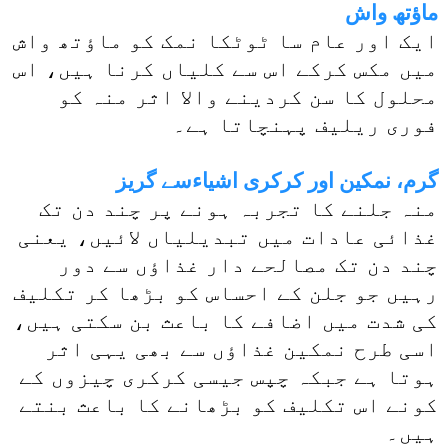
ماﺅتھ واش
ایک اور عام سا ٹوٹکا نمک کو ماﺅتھ واش
میں مکس کرکے اس سے کلیاں کرنا ہیں، اس
محلول کا سن کردینے والا اثر منہ کو
فوری ریلیف پہنچاتا ہے۔
گرم، نمکین اور کرکری اشیاءسے گریز
منہ جلنے کا تجربہ ہونے پر چند دن تک
غذائی عادات میں تبدیلیاں لائیں، یعنی
چند دن تک مصالحے دار غذاﺅں سے دور
رہیں جو جلن کے احساس کو بڑھا کر تکلیف
کی شدت میں اضافے کا باعث بن سکتی ہیں،
اسی طرح نمکین غذاﺅں سے بھی یہی اثر
ہوتا ہے جبکہ چپس جیسی کرکری چیزوں کے
کونے اس تکلیف کو بڑھانے کا باعث بنتے
ہیں۔