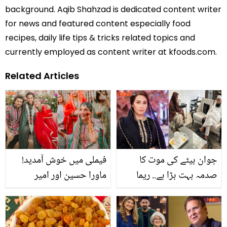
background. Aqib Shahzad is dedicated content writer
for news and featured content especially food
recipes, daily life tips & tricks related topics and
currently employed as content writer at kfoods.com.
Related Articles
جوان بیٹے کی موت کا
فیملی میں خوش آمدید!
صدمہ بہت بڑا ہے.. ریما
ماورا حسین اور امیر
خان کی مولانا طارق جمیل
گیلانی کی شادی پر عروہ
سے تعزیت! تصویر کے ساتھ
کی خوبصورت تصویری
پیغام بھی شئیر کردیا
پوسٹ وائرل