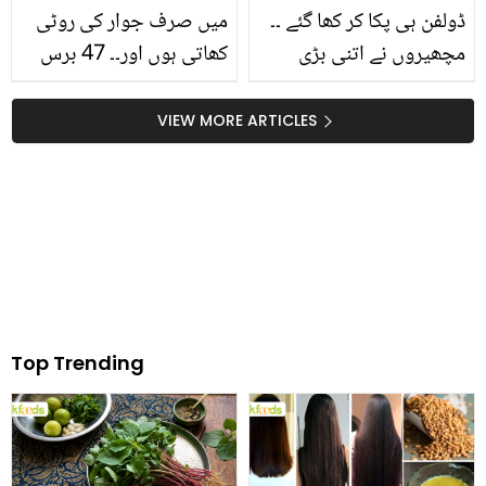
ڈولفن ہی پکا کر کھا گئے ۔۔
میں صرف جوار کی روٹی
مچھیروں نے اتنی بڑی
کھاتی ہوں اور۔۔ 47 برس
مچھلی کیوں پکا کر
کی عمر میں 25 برس کی
کھائی؟ عوام پریشان
کیسے نظر آتی ہیں؟ شلپا
VIEW MORE ARTICLES
شیٹھی کی اسمارٹنیس کے
چند راز
Top Trending