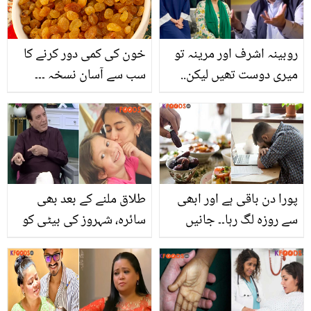
روبینہ اشرف اور مرینہ تو
خون کی کمی دور کرنے کا
میری دوست تھیں لیکن..
سب سے آسان نسخہ ۔۔۔
بہروز سبزواری ایک بار پھر
تھوڑی سی کشمش لیں اور
خواتین کے خلاف بول پڑے
اسے ہمارے بتائے طریقے
سے استعمال کرلیں اور پھر
گالوں کی لالی چیک کریں ۔
پورا دن باقی ہے اور ابھی
طلاق ملنے کے بعد بھی
سے روزہ لگ رہا۔۔ جانیں
سائرہ، شہروز کی بیٹی کو
رمضان المبارک میں کون
ساتھ رکھتی ۔۔ سائرہ
سی غذائیں کھانے سے آپ
یوسف کا صدف کی بیٹی
کو روزہ نہیں لگے گا؟
کے ساتھ کیسا تعلق ہے؟
جاوید شیخ نے گھر کا راز