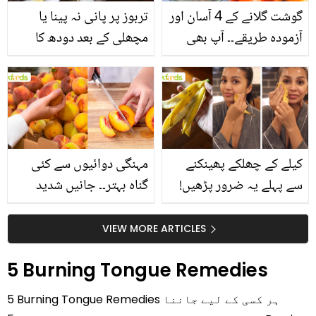
گوشت گلانے کے 4 آسان اور
تربوز پر پانی نہ پینا یا
آزمودہ طریقے۔۔ آپ بھی
مچھلی کے بعد دودھ کا
جانیں انٹرنیشنل شیف کے
استعمال۔۔ جانیں کھانوں
بتائے راز
سے متعلق غلط فہمیوں کی
حقیقت کیا ہے اور افواہ
کیا؟
کیلے کے چھلکے پھینکنے
مہنگی دوائیوں سے کئی
سے پہلے یہ ضرور پڑھیں!
گناہ بہتر۔۔ جانیں شدید
جلد کے 3 بڑے مسائل کا
گرمی کے موسم میں آڑو
سستا اور قدرتی حل
کیوں کھانا چاہیے؟
VIEW MORE ARTICLES
5 Burning Tongue Remedies
5 Burning Tongue Remedies ہر کسی کے لیے جاننا