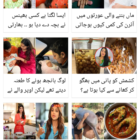
بتا دیا
ماں بننے والی عورتوں میں
ایسا لگتا ہے کسی بھینس
آئرن کی کمی کیوں ہوجاتی
نے بچہ دے دیا ہو ۔۔ بھارتی
ہے؟ جانیں اس کو پورا
پہلی مرتبہ خود پر ہونے
کرنے والی قدرتی غذاؤں کے
والی تنقید کا جواب دیتے
بارے میں اہم معلومات
ہوئے رو پڑیں، ویڈیو وائرل
کشمش کو پانی میں بھگو
لوگ بانجھ ہونے کا طعنہ
کر کھانے سے کیا ہوتا ہے؟
دیتے تھے لیکن اوپر والے نے
ڈاکٹر کے بتائے ہوئے حیرت
خوش ہو کر بیٹی دے دی..
انگیز فائدے جنھیں جان کر
12 سال بے اولاد رہنے کے
آپ بھی ایسا کرنے پر
بعد بیٹی کی پیدائش پر
مجبور ہوجائیں گے
باپ کا بے مثال اقدام