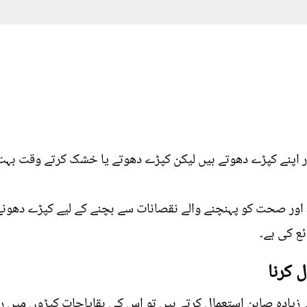
 بار اپنے کپڑے دھوتے ہیں لیکن کپڑے دھوتے یا خشک کرتے وقت ب
سائٹ نے جلد اور صحت کو پہنچنے والے نقصانات سے بچنے کے لیے کپڑے 
ع کی ہے۔
دہ صابن استعمال کرتے ہیں تو اس کی بقایاجات کپڑوں میں رہ 