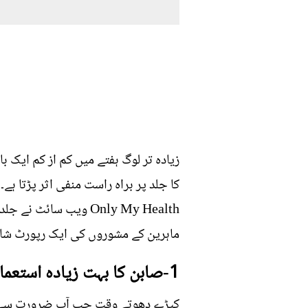
زیادہ تر لوگ ہفتے میں کم از کم ایک
کا جلد پر براہ راست منفی اثر پڑتا ہے۔
Only My Health ویب 
ماہرین کے مشوروں کی ایک رپورٹ شائ
1-صابن کا بہت زیادہ استعمال کرنا
کپڑے دھوتے وقت جب آپ ضرورت سے زیا