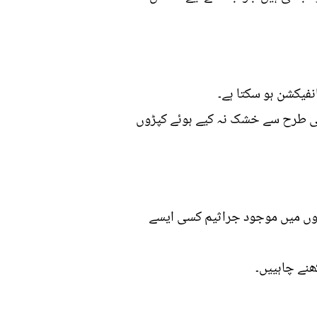
فیکشن ہو سکتا ہے۔
چھی طرح سے خشک نہ کیے ہوئے کپڑوں
پڑوں میں موجود جراثیم کسی ایسے
نے چاہییں۔