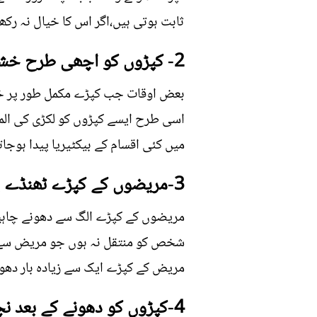
ثابت ہوتی ہیں،اگر اس کا خیال نہ رکھ
2- کپڑوں کو اچھی طرح خشک نہ کرنا
بعض اوقات جب کپڑے مکمل طور پر خشک
اسی طرح ایسے کپڑوں کو لکڑی کی الم
میں کئی اقسام کے بیکٹیریا پیدا ہوجات
3-مریضوں کے کپڑے ٹھنڈے پانی میں دھونا
مریضوں کے کپڑے الگ سے دھونے چاہییں
شخص کو منتقل نہ ہوں جو مریض سے ب
مریض کے کپڑے ایک سے زیادہ بار دھو
4-کپڑوں کو دھونے کے بعد نچوڑنے میں سستی کرنا