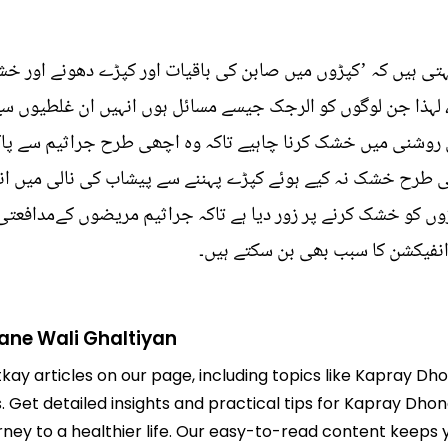
 کہتی ہیں کہ ’کپڑوں میں صابن کی باقیات اور کپڑے دھونے اور خ
لہذا جن لوگوں کو الرجک جیسے مسائل ہوں انہیں ان غلطیوں سے 
ی روشنی میں خشک کرنا چاہیے تاکہ وہ اچھی طرح جراثیم سے پا
طرح خشک نہ کیے ہوئے کپڑے پہننے سے پیشاب کی نالی میں انفیکشن (UTI) ہو
ڑوں کو خشک کرنے پر زور دیا ہے تاکہ جراثیم مریضوں کےمدافعتی
انفیکشن کا سبب بھی بن سکتے ہیں۔
ane Wali Ghaltiyan
tkay articles on our page, including topics like Kapray Dh
. Get detailed insights and practical tips for Kapray Dho
urney to a healthier life. Our easy-to-read content kee