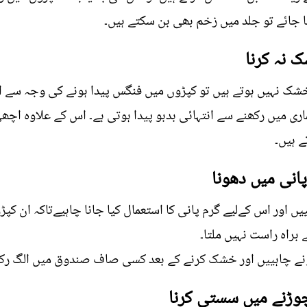
ا جائے تو جلد میں زخم بھی بن سکتے ہیں۔
 نہیں ہوتے ہیں تو کپڑوں میں فنگس پیدا ہونے کی وجہ سے ان
اری میں رکھنے سے انتہائی بدبو پیدا ہوتی ہے۔ اس کے علاوہ ا
ے ہیں۔
 اور اس کےلیے گرم پانی کا استعمال کیا جانا چاہیےتاکہ ان ک
راہ راست نہیں ملتا۔
نے چاہییں اور خشک کرنے کے بعد کسی صاف صندوق میں الگ رکھ