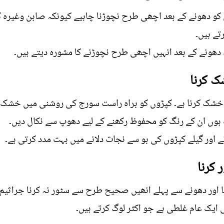
و دھونے کے بعد اچھی طرح نچوڑنا چاہیے کیونکہ صابن وغیرہ 
تے ہیں۔
 دھونے کے بعد انہیں اچھی طرح نچوڑنے کا مشورہ دیتے ہیں۔
شک کرنا ہے۔ کپڑوں کو براہ راست سورج کی روشنی میں خشک کر
وں ان کے رنگ کو محفوظ رکھنے کے لیے دھوپ سے نکال دیں۔
 اور گیلے کپڑوں کی بو سے نجات دلانے میں بہت مدد کرتی ہے۔
اور دھونے سے پہلے انھیں صحیح طرح سے سٹور نہ کرنا جراثیم پ
ھی ایک عام غلطی ہے جو اکثر لوگ کرتے ہیں۔