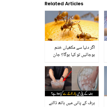
Related Articles
اگر دنيا سے مکھياں ختم
ہوجائيں تو کیا ہوگا؟ جان
کر آپ قدرت کی کاریگری پر
حیران رہ جائیں گے
برف کے پانی میں ہاتھ ڈالنے