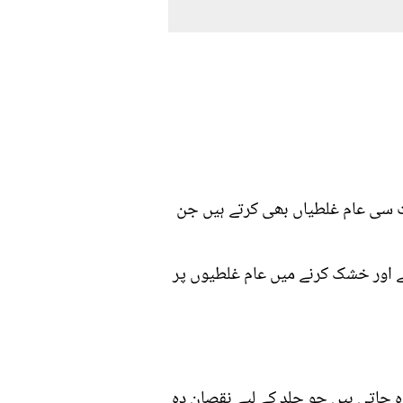
ہت سی عام غلطیاں بھی کرتے ہیں جن
دھونے اور خشک کرنے میں عام غلطیوں پر
جاتی ہیں جو جلد کے لیے نقصان دہ