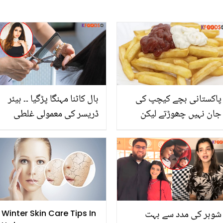
پاکستانی بچے کیچپ کی
بال کاٹنا مہنگا پڑگیا ۔۔ ہیئر
جان نہیں چھوڑتے لیکن
ڈریسر کی معمولی غلطی
بھارتی بچے کس چیز کے
کی وجہ سے 2 کروڑ کا
دیوانے ہیں؟ نئی تحقیق
نقصان، جانیں ایسا کیا ہوا
تھا؟
شوہر کی مدد سے بہت
Winter Skin Care Tips In