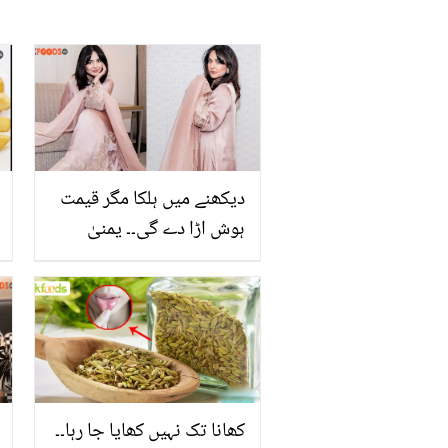
دیکھنے میں ہلکا مگر قیمت
ہوش اڑا دے گی۔۔ یمنیٰ
زیدی کے اس گلابی جوڑے
کی قیمت کیا ہے؟
کھانا تک نہیں کھایا جا رہا۔۔