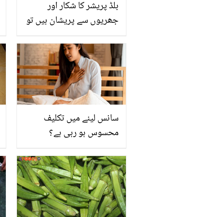
بلڈ پریشر کا شکار اور
جھریوں سے پریشان ہیں تو
قہوے میں گُڑ ڈال کر پیئیں
کیونکہ۔۔۔ جانیں خود کو فٹ
اور جوان رکھنے کے 5
زبردست قہوے
سانس لینے میں تکلیف
محسوس ہو رہی ہے؟
جانیئے چند ایسے بہترین
نسخے جو سانس سے جڑے
مسائل کا خاتمہ کر سکتے
ہیں