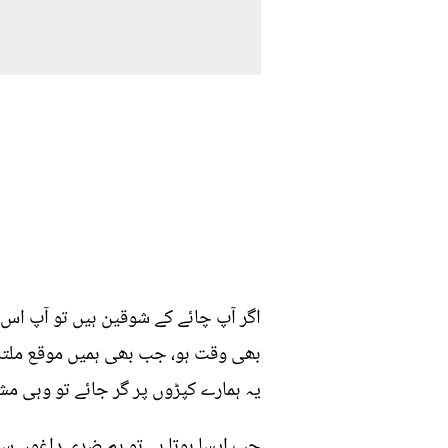
اگر آپ چائے کے شوقین ہیں تو آپ اس ب
بھی وقت ہو، جب بھی ہمیں موقع ملتا ہے
یہ ہمارے کپڑوں پر گر جائے تو وہی م
جب ایسا ہوتا ہے تو ہم ضدی داغوں سے