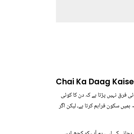
Chai Ka Daag Kaise
ی فرق نہیں پڑتا ہے کہ دن کا کوئی
ہمیں سکون فراہم کرتا ہے، لیکن اگر
چانے کے لیے، ہم آپ کو کچھ ایسے