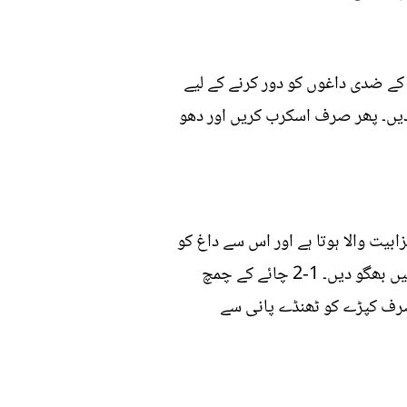
کے ضدی داغوں کو دور کرنے کے لیے
دیں۔ پھر صرف اسکرب کریں اور دھو
بیت والا ہوتا ہے اور اس سے داغ کو
آسانی سے دور کرنے میں مدد ملتی ہے۔ اسے استعمال کرنے کے لیے، اپنے کپڑے کو ٹھنڈے پانی کی بالٹی میں بھگو دیں۔ 1-2 چائے کے چمچ
صرف کپڑے کو ٹھنڈے پانی سے