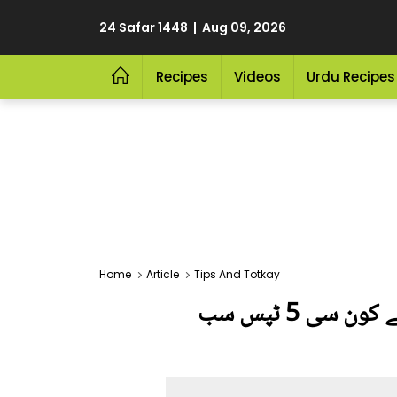
24 Safar 1448 | Aug 09, 2026
Recipes
Videos
Urdu Recipes
Home
Article
Tips And Totkay
کپڑوں پر چائے کا داغ لگ گیا! جانیں ان کو فوری طور پر صاف کرنے کے لیے کون سی 5 ٹپس سب