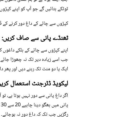
ٹوٹکے بتائیں گے جو آپ کو اپنے کپڑوں
کپڑوں سے چائے کے داغ دور کرنے کے 5 نسخے یہ ہیں۔
ٹھنڈے پانی سے صاف کریں:
اپنے کپڑوں سے چائے کے ہلکے داغوں ک
جب اسے زیادہ دیر تک نہ چھوڑا جائے۔
ایک یا دو منٹ تک رہنے دیں اور پھر دا
لیکویڈ ڈٹرجنٹ استعمال کریں
اگر داغ پانی سے دور نہیں ہوتا ہے، ت
پ
رگڑیں جب تک کہ داغ دور نہ ہوجائے۔ ای