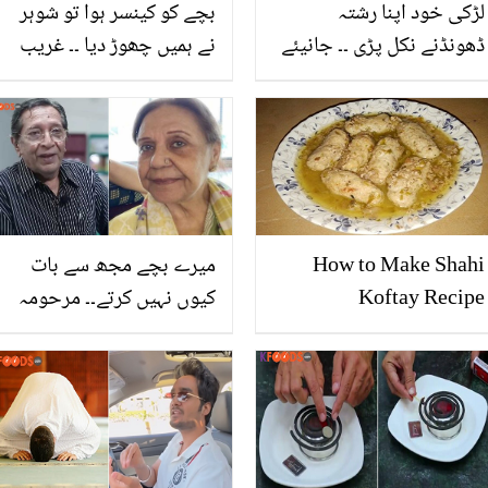
لڑکی خود اپنا رشتہ
بچے کو کینسر ہوا تو شوہر
ڈھونڈنے نکل پڑی ۔۔ جانیئے
نے ہمیں چھوڑ دیا ۔۔ غریب
اس لڑکی کے بارے میں جو
ماں نے بیمار بیٹے کو اکیلے
ہاتھ میں اپنی شادی کا
کیسے پالا؟ ماں کی ایسی
اشتہار لیے گھوم رہی ہے؟
کہانی جو معاشرے کی سنگ
دلی کا منہ بولتا ثبوت ہے
How to Make Shahi
میرے بچے مجھ سے بات
Koftay Recipe
کیوں نہیں کرتے۔۔ مرحومہ
عائشہ خان نے روتے ہوئے
طلعت حسین سے آخری
گفتگو کیا کی تھی؟