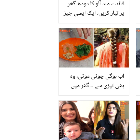
فائدے مند آلو کا دودھ گھر
پر تیار کریں، ایک ایسی چیز
جس نے دنیا بھر میں تہلکہ
مچا دیا
اب ہوگی چوٹی موٹی، وہ
بھی تیزی سے ۔۔ گھر میں
بنائیں ایسا زبردست ہیئر
لوشن، جو مہنگے پروڈکٹس
کی چھٹی کردے