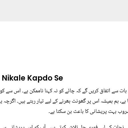
 Nikale Kapdo Se
ات سے اتفاق کریں گے کہ چائے کو نہ کہنا ناممکن ہے۔ اس سے کوئ
، ہم ہمیشہ اس پر گھونٹ بھرنے کے لیے تیار رہتے ہیں۔ اگرچہ یہ 
شروب بہت پریشانی کا باعث بن سکتا ہے۔
 نجات کے لیے فوری حل تلاش کرتے ہیں۔ آپ کو اس پریشانی سے ب