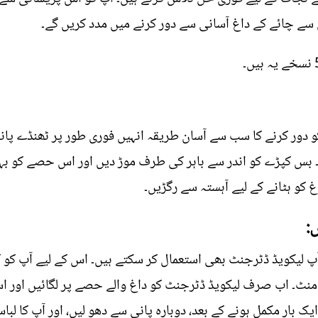
 سے چائے کے داغ آسانی سے دور کرنے میں مدد کریں گے۔
و دور کرنے کا سب سے آسان طریقہ انہیں فوری طور پر ٹھنڈے پا
 بس کپڑے کو اندر سے باہر کی طرف موڑ دیں اور اس حصے کو بہت
غ کو ہٹانے کے لیے آہستہ سے رگڑیں۔
:
و آپ لیکویڈ ڈٹرجنٹ بھی استعمال کر سکتے ہیں۔ اس کے لیے آپ کو 
انی میں بھگو دینا چاہیے 20 سے 30 منٹ۔ اب صرف لیکویڈ ڈٹرجنٹ کو داغ والے حصے پر
ک بار مکمل ہونے کے بعد، دوبارہ پانی سے دھو لیں، اور آپ کا لباس