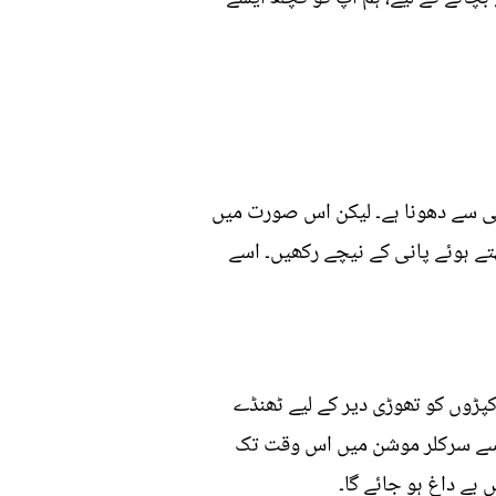
نی سے دھونا ہے۔ لیکن اس صورت میں
ے ہوئے پانی کے نیچے رکھیں۔ اسے
کپڑوں کو تھوڑی دیر کے لیے ٹھنڈے
 لگائیں اور اسے سرکلر موشن میں اس وقت تک
 بے داغ ہو جائے گا۔