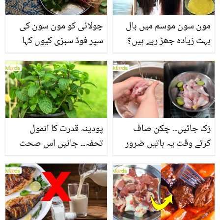
مون سون موسم میں بال
چولائی کو مون سون کی
بہت زیادہ جھڑ رہے ہیں؟
سپر فوڈ سبزی کیوں کہا
جانیں بالوں کو مضبوط
جاتا ہے؟ جانیں وٹامنز،
بنانے کے چند قدرتی طریقے
منرلز اور اینٹی آکسیڈنٹس
سے بھرپور اس سبزی کے
فائدے
رُک جائیں۔۔ چکن صاف
پودینہ قدرت کا انمول
کرتے وقت یہ باتیں ضرور
تحفہ۔۔ جانیں اس صحت
یاد رکھیں
بخش پتوں کے 10 حیرت
انگیز طبی فوائد