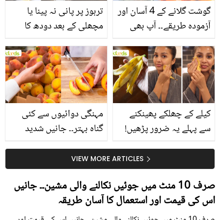
گوشت گلانے کے 4 آسان اور
تربوز پر پانی نہ پینا یا
آزمودہ طریقے۔۔ آپ بھی
مچھلی کے بعد دودھ کا
جانیں انٹرنیشنل شیف کے
استعمال۔۔ جانیں کھانوں
بتائے راز
سے متعلق غلط فہمیوں کی
حقیقت کیا ہے اور افواہ
کیا؟
کیلے کے چھلکے پھینکنے
مہنگی دوائیوں سے کئی
سے پہلے یہ ضرور پڑھیں!
گناہ بہتر۔۔ جانیں شدید
جلد کے 3 بڑے مسائل کا
گرمی کے موسم میں آڑو
سستا اور قدرتی حل
کیوں کھانا چاہیے؟
VIEW MORE ARTICLES
صرف 10 منٹ میں جوئیں نکالنے والی مشین۔۔ جانیں
اس کی قیمت اور استعمال کا آسان طریقہ
صرف 10 منٹ میں جوئیں نکالنے والی مشین۔۔ جانیں اس کی قیمت اور