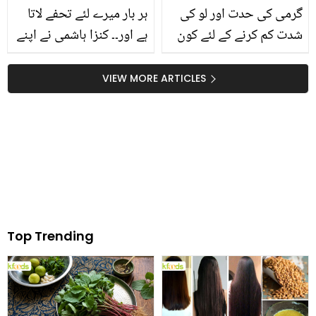
گرمی کی حدت اور لو کی
ہر بار میرے لئے تحفے لاتا
شدت کم کرنے کے لئے کون
ہے اور۔۔ کنزا ہاشمی نے اپنے
سے مشروبات استعما ل
ڈلیوری بوائے مداح کے بارے
کریں کہ جو توانائی بھی
میں اور کیا بتایا؟
VIEW MORE ARTICLES
پہنچائیں اور جسم کو ٹھنڈا
بھی رکھیں؟
Top Trending