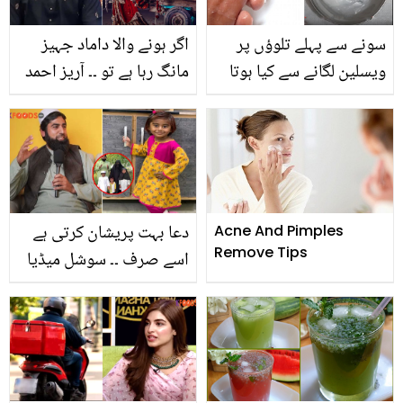
سونے سے پہلے تلوؤں پر
اگر ہونے والا داماد جہیز
ویسلین لگانے سے کیا ہوتا
مانگ رہا ہے تو ۔۔ آریز احمد
ہے؟ جانیں ویسلین کو گھر
نے مداح کو جہیز سے
پر ہی بنانے کا سستا طریقہ
متعلق کیا مشورہ دے ڈالا؟
اور اس کے زبردست فائدے
دعا بہت پریشان کرتی ہے
Acne And Pimples
Remove Tips
اسے صرف ۔۔ سوشل میڈیا
پر مشہور ارشد عرف زینب
کے پاپا نے اپنی ویڈیوز کی
کامیابی کا راز کیا بتایا؟