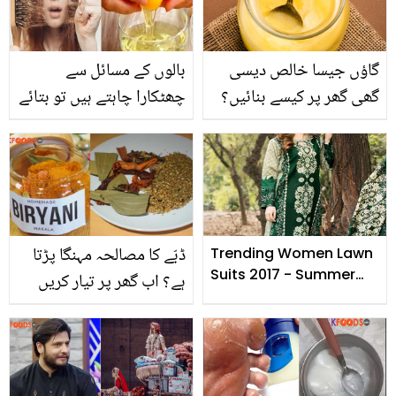
کیمرے کی ویڈیو
گاؤں جیسا خالص دیسی
بالوں کے مسائل سے
گھی گھر پر کیسے بنائیں؟
چھٹکارا چاہتے ہیں تو بتائے
آسان طریقہ آپ بھی جانیں
گئے 4 طریقوں سے انڈے
اور کم خرچ میں اصلی
استعمال کریں اور پائیں
گھی خود تیار کریں
حیرت انگیز نتائج
ڈبّے کا مصالحہ مہنگا پڑتا
Trending Women Lawn
Suits 2017 - Summer
ہے؟ اب گھر پر تیار کریں
Fashion Collection
بریانی مصالحہ، جو ڈبے
سے زیادہ ذائقہ دار اور
خوشبودار بریانی بنائے