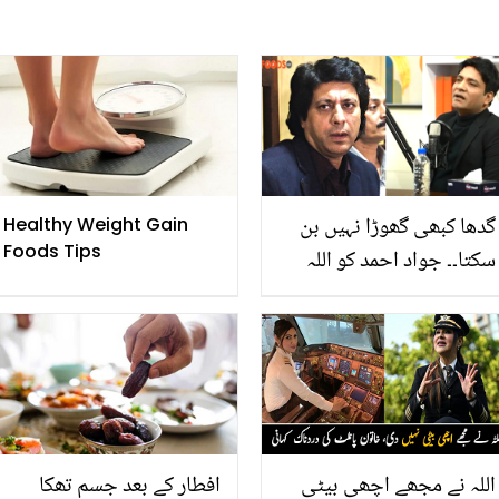
گدھا کبھی گھوڑا نہیں بن
Healthy Weight Gain
Foods Tips
سکتا۔۔ جواد احمد کو اللہ
سے معافی مانگنی چاہیے !
ملکو نے ماضی سے متعلق
بہت کچھ بتا دیا
اللہ نے مجھے اچھی بیٹی
افطار کے بعد جسم تھکا