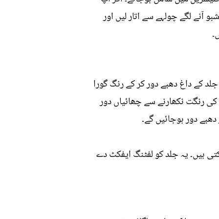
و آنے لگے چولہے سے اتار لیں اور
نہ صرف جلد کے داغ دھبے دور کر کے رنگ گورا
 کی رنگت نکھارنے سے چھائیاں دور
دھبے دور ہوجائیں گے۔
تی ہیں۔ یہ جلد کو لفٹنگ ایفکٹ دے