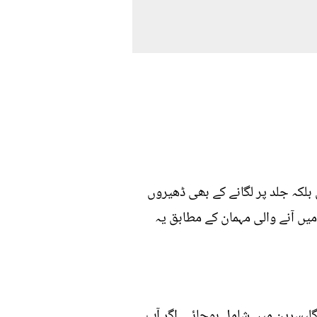
بلکہ جلد پر لگانے کے بھی ڈھیروں
میں آنے والی مہمان کے مطابق یہ
نگ کا عرق گلیسرین میں شامل ہوجائے۔ اگر آپ