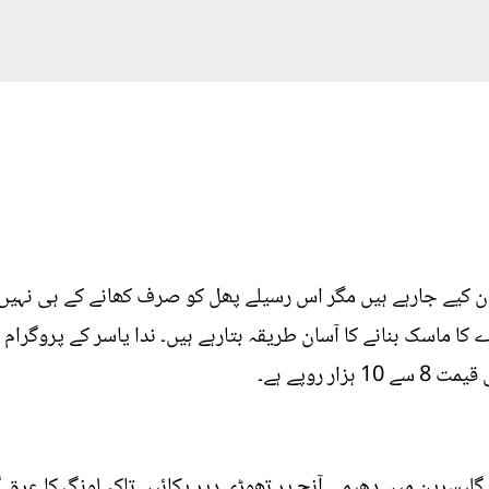
ان کیے جارہے ہیں مگر اس رسیلے پھل کو صرف کھانے کے ہی نہیں 
کا ماسک بنانے کا آسان طریقہ بتارہے ہیں۔ ندا یاسر کے پروگرام 
ر روپے ہے۔
ے لونگ کے لیں اور اسے 2 چمچ گلیسرین میں دھیمی آنچ پر تھوڑی دیر پکائیں تاکہ لو