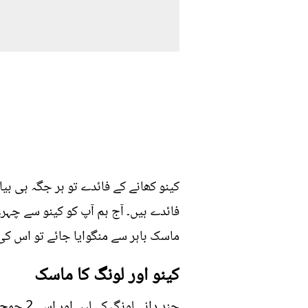
کینو کھانے کے فائدے تو ہر جگہ ہی بی
فائدے ہیں۔ آج ہم آپ کو کینو سے چہرے 
ماسک باہر سے منگوایا جائے تو اس کی قیمت 8 سے 10 ہزا
کینو اور لونگ کا ماسک
چند دان