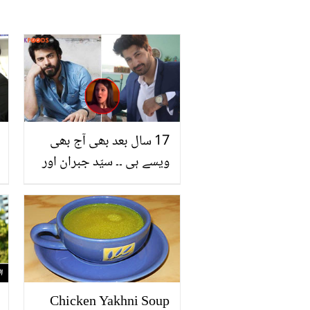
17 سال بعد بھی آج بھی
ویسے ہی ۔۔ سیّد جبران اور
فواد خان کے ساتھ عائشہ
عمر نے کون سی پرانی
ویڈیو شیئر کر دی، دیکھیں
Chicken Yakhni Soup