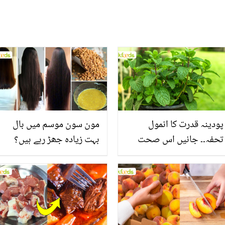
پودینہ قدرت کا انمول
مون سون موسم میں بال
تحفہ۔۔ جانیں اس صحت
بہت زیادہ جھڑ رہے ہیں؟
بخش پتوں کے 10 حیرت
جانیں بالوں کو مضبوط
انگیز طبی فوائد
بنانے کے چند قدرتی طریقے