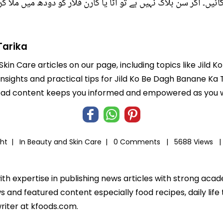
ں۔ اگر سن بلاک نہیں ہے تو آٹا یا کارن فلار کو دودھ میں ملا کر
Tarika
Skin Care articles on our page, including topics like Jild
 insights and practical tips for Jild Ko Be Dagh Banane Ka 
-read content keeps you informed and empowered as you wo
kht |
In
Beauty and Skin Care
|
0 Comments |
5688 Views 
ith expertise in publishing news articles with strong ac
 and featured content especially food recipes, daily life 
riter at kfoods.com.