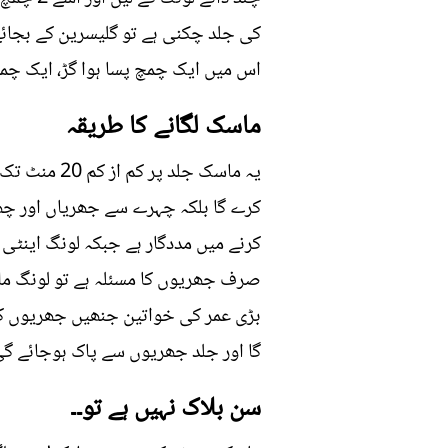
کی جلد چکنی ہے تو گلیسرین کے بجائے 
اس میں ایک چمچ پسا ہوا گڑ، ایک چمچ چائے کا خشک دودھ اور
ماسک لگانے کا طریقہ
یہ ماسک جل
کرے گا بلکہ چہرے سے جھریاں اور چھا
کرنے میں مددگار ہے جبکہ لونگ اینٹی
صرف جھریوں کا مسئلہ ہے تو لونگ ملا
بڑی عمر کی خواتین جنھیں جھریوں کا 
گا اور جلد جھریوں سے پاک ہوجائے گی
سن بلاک نہیں ہے تو۔۔