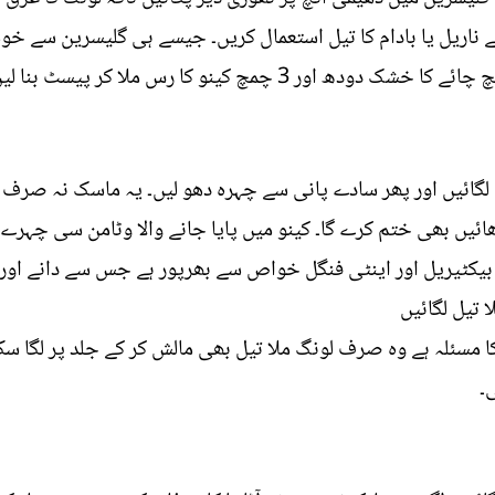
ناریل یا بادام کا تیل استعمال کریں۔ جیسے ہی گلیسرین سے خوشب
 3 چمچ کینو کا رس ملا کر پیسٹ بنا لیں۔
د پر کم از کم 20 منٹ تک لگائیں اور پھر سادے پانی سے چہرہ دھو لیں۔ یہ ماسک 
ئیں بھی ختم کرے گا۔ کینو میں پایا جانے والا وٹامن سی چہرے
 بیکٹیریل اور اینٹی فنگل خواص سے بھرپور ہے جس سے دانے اور 
 تیل لگائیں
مسئلہ ہے وہ صرف لونگ ملا تیل بھی مالش کر کے جلد پر لگا سک
۔