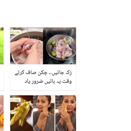
رُک جائیں۔۔ چکن صاف کرتے
وقت یہ باتیں ضرور یاد
رکھیں