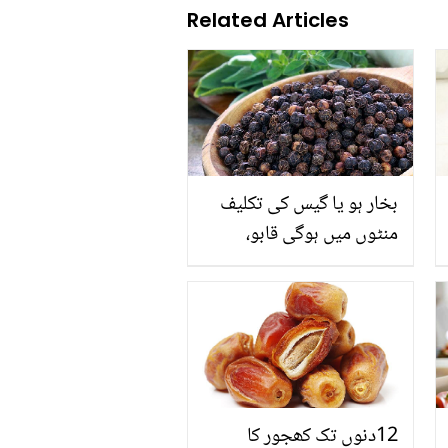
Related Articles
بخار ہو یا گیس کی تکلیف
منٹوں میں ہوگی قابو،
صرف کالی مرچ کے چند
دانے کریں ایک ساتھ کئی
بیماریوں کو کنٹرول
12دنوں تک کھجور کا