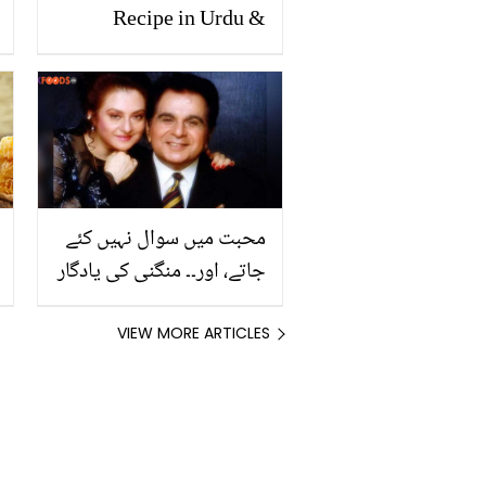
Recipe in Urdu &
English
محبت میں سوال نہیں کئے
جاتے، اور۔۔ منگنی کی یادگار
تصویر شیئر کرتے ہوئے
سائرہ بانو نے دلیپ کمار
VIEW MORE ARTICLES
کیلیئے کیا لکھا؟