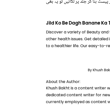
 پیسٹ بنا کر جلد پر لگائیں تو یہ بھی
Jild Ko Be Dagh Banane Ka 
Discover a variety of Beauty and 
other health issues. Get detailed
to a healthier life. Our easy-to
By Khush Ba
About the Author:
Khush Bakht is a content writer w
dedicated content writer for news
currently employed as content w