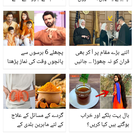
نے خواتین کو اہم مشورے
کوئی توڑ نہیں سکتا۔۔ سلام
دے دیئے
قبول کرنے کے بعد راکھی
اپنے شوہر کے ساتھ عمرہ
کرنے کب جائیں گی؟
اداکارہ نے بتادیا
اتنے بڑے مقام پر آ کر بھی
پچھلے 6 برسوں سے
قران کو نہ چھوڑا ۔۔ جانیں
پانچوں وقت کی نماز پڑھتا
اس باحجاب مسلمان خاتون
ہوں.. دولت اور آسائش کے
نے کون سا بڑا کارنامہ کیا
باوجود زاہد احمد کی
جو اس کے استقبال میں
زندگی میں سکون کیوں
انگریز کھڑے ہو گئے؟ ویڈیو
نہیں تھا؟
بال بہت ہلکے اور خراب
گردے کے مسائل کے علاج
ہوگئے ہیں کیا کریں؟
کے لئے ماہرین ہلدی کے
پریشان نہ ہوں! استعمال
استعمال کا مشورہ کیوں