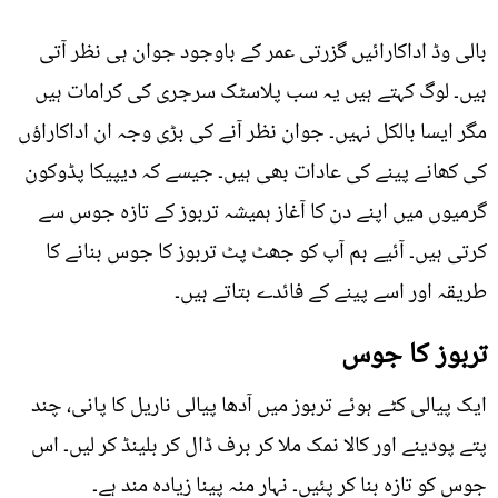
بالی وڈ اداکارائیں گزرتی عمر کے باوجود جوان ہی نظر آتی
ہیں۔ لوگ کہتے ہیں یہ سب پلاسٹک سرجری کی کرامات ہیں
مگر ایسا بالکل نہیں۔ جوان نظر آنے کی بڑی وجہ ان اداکاراؤں
کی کھانے پینے کی عادات بھی ہیں۔ جیسے کہ دیپیکا پڈوکون
گرمیوں میں اپنے دن کا آغاز ہمیشہ تربوز کے تازہ جوس سے
کرتی ہیں۔ آئیے ہم آپ کو جھٹ پٹ تربوز کا جوس بنانے کا
طریقہ اور اسے پینے کے فائدے بتاتے ہیں۔
تربوز کا جوس
ایک پیالی کٹے ہوئے تربوز میں آدھا پیالی ناریل کا پانی، چند
پتے پودینے اور کالا نمک ملا کر برف ڈال کر بلینڈ کر لیں۔ اس
جوس کو تازہ بنا کر پئیں۔ نہار منہ پینا زیادہ مند ہے۔