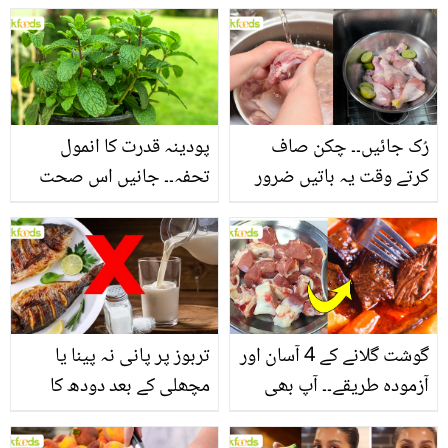
بنانے کے چند قدرتی طریقے
منرلز اور اینٹی آکسیڈنٹس
سے بھرپور اس سبزی کے
فائدے
رُک جائیں۔۔ چکن صاف
پودینہ قدرت کا انمول
کرتے وقت یہ باتیں ضرور
تحفہ۔۔ جانیں اس صحت
یاد رکھیں
بخش پتوں کے 10 حیرت
انگیز طبی فوائد
گوشت گلانے کے 4 آسان اور
تربوز پر پانی نہ پینا یا
آزمودہ طریقے۔۔ آپ بھی
مچھلی کے بعد دودھ کا
جانیں انٹرنیشنل شیف کے
استعمال۔۔ جانیں کھانوں
بتائے راز
سے متعلق غلط فہمیوں کی