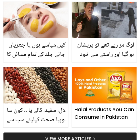
کریں ایلوویرا سے بنا یہ
دیتے ہیں؟ جانئیے اس کے
زبردست تیل، جو بالوں کے
حیرت انگیز فوائد اور
تمام مسائل حل کرے
طریقہ استعمال
لوگ مر رہے تھے تو پریشان
کیل مہاسے ہوں یا جھریاں
ہو گیا اور راستے سے خود
جانے جلد کے تمام مسائل کا
برف ہٹانے لگا ۔۔ مری کی یخ
خاتمہ کرنے والے مختلف
بستہ سردی میں یہ نیک
فیس پیک بنانے کے آسان
آفسر کون تھا جو لوگوں کی
طریقے
جان بچاتا رہا پر خود سویا
نہیں؟
لال، سفید، کالے یا ۔۔ کون سا
Halal Products You Can
Consume in Pakistan
لوبیا صحت کیلیئے سب سے
زیادہ فائدہ مند ہے؟
VIEW MORE ARTICLES