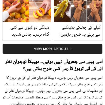
حقیقت کیا ہے اور افواہ
کیا؟
کیلے کے چھلکے پھینکنے
مہنگی دوائیوں سے کئی
سے پہلے یہ ضرور پڑھیں!
گناہ بہتر۔۔ جانیں شدید
جلد کے 3 بڑے مسائل کا
گرمی کے موسم میں آڑو
سستا اور قدرتی حل
کیوں کھانا چاہیے؟
VIEW MORE ARTICLES
اسے پینے سے جھریاں نہیں ہوتیں۔۔ دیپیکا نوجوان نظر
آنے کے لئے تربوز کا رس کس طرح بناتی ہیں؟
اسے پینے سے جھریاں نہیں ہوتیں۔۔ دیپیکا نوجوان نظر آنے کے لئے تربوز کا
رس کس طرح بناتی ہیں؟ ہر کسی کے لیے جاننا ضروری ہیں کیونکہ یہ ایک
اہم معلومات ہے۔ اسے پینے سے جھریاں نہیں ہوتیں۔۔ دیپیکا نوجوان نظر آنے
کے لئے تربوز کا رس کس طرح بناتی ہیں؟ سے متعلق تفصیلی معلومات آپ کو
اس آرٹیکل میں بآسانی مل جائے گی۔ ہمارے پیج پر کھانوں، مصالحوں،