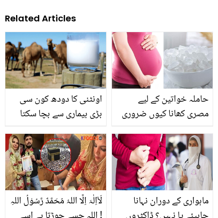
Related Articles
حاملہ خواتین کے لیے
اونٹنی کا دودھ کون سی
مصری کھانا کیوں ضروری
بڑی بیماری سے بچا سکتا
ہے؟ جانیں چند ایسے ناقابل
ہے؟
یقین فوائد جنہیں جان کر
آپ دنگ رہ جائیں گے
ماہواری کے دوران نہانا
لَآاِلٰہَ اِلَّا اللہُ مُحَمَّدٌ رَّسُوْلُ اللہِ
چاہیئے یا نہیں؟ ڈاکٹروں
! اللہ جسے جوڑتا ہے اسے