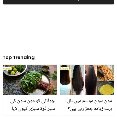
Top Trending
مون سون موسم میں بال
چولائی کو مون سون کی
بہت زیادہ جھڑ رہے ہیں؟
سپر فوڈ سبزی کیوں کہا
جانیں بالوں کو مضبوط
جاتا ہے؟ جانیں وٹامنز،