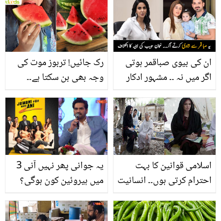
جو منٹوں میں آپ کی
صفدر نے سب کو لتاڑ دیا
سستی بھگا کر آپ کو
فریش کردے؟
ان کی بیوی صباقمر ہوتی
رک جائیں! تربوز موت کی
اگر میں نہ ۔۔ مشہور ادکار
وجہ بھی بن سکتا ہے۔۔
نعمان حبیب کی بیوی نے
جانیں ماہرین کیا بتاتے
پہلی مرتبہ اپنی شادی سے
ہیں؟
متعلق بڑا انکشاف کر دیا،
دیکھیں
اسلامی قوانین کا بہت
یہ جوانی پھر نہیں آنی 3
احترام کرتی ہوں۔۔ انسانیت
میں ہیروئین کون ہوگی؟
کی بہترین مثال انجلینا
ہمایوں سعید کا انکشاف
جولی پاکستان میں کتنے