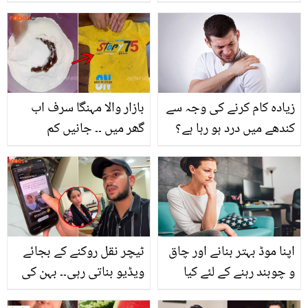
اس سے نوڈلز اور یہ 3
چیزیں بنانے کے آسان
طریقے جو ہر کسی کو
معلوم ہونے چاہیئے تاکہ
رزق ضائع نہ ہو
زیادہ کام کرنے کی وجہ سے
بازار والا مہنگا سرف اب
کندھے میں درد ہو رہا ہے؟
گھر میں ۔۔ جانیں کم
جانیئے اس درد سے نجات
پیسوں میں سرف بنانے کا
کے 5 گھریلو طریقے
وہ طریقہ، جو ضدی داغوں
کا کرے آسانی سے صفایا
اپنا موڈ بہتر بنانے اور چاق
ٹیچر نقل روکنے کے بجائے
و چوبند رہنے کے لئے کیا
ویڈیو بناتی رہی۔۔ بہن کی
ایسی چیز استعمال کریں
ویڈیو وائرل ہونے پر معاذ