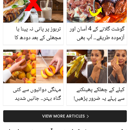
گوشت گلانے کے 4 آسان اور
تربوز پر پانی نہ پینا یا
آزمودہ طریقے۔۔ آپ بھی
مچھلی کے بعد دودھ کا
جانیں انٹرنیشنل شیف کے
استعمال۔۔ جانیں کھانوں
بتائے راز
سے متعلق غلط فہمیوں کی
حقیقت کیا ہے اور افواہ
کیا؟
کیلے کے چھلکے پھینکنے
مہنگی دوائیوں سے کئی
سے پہلے یہ ضرور پڑھیں!
گناہ بہتر۔۔ جانیں شدید
جلد کے 3 بڑے مسائل کا
گرمی کے موسم میں آڑو
سستا اور قدرتی حل
کیوں کھانا چاہیے؟
VIEW MORE ARTICLES