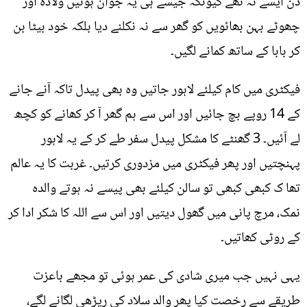
دن ایسے نہ تھے کیونکہ جیسے ہی یہ جوان ہوئیں ولادہ اور
چھوٹے بہن بھائویں کو گھر سے نہ نکلنے دیا بلکہ خود بیٹا بن
کر بابا کے ساتھ کمانے لگیں۔
فیکٹری میں کام کیلئے لاہور جاتیں وہ بھی پیدل تاکہ آنے جانے
کے 14 روپے بچ جائیں اور اس سے ہم گھر آ کر کھانے کو کچھ
لے آئیں۔ 3 گھنٹے کا مشکل پیدل سفر طے کر کے یہ لاہور
پہنچتیں اور پھر فیکٹری میں مزدوری کرتیں۔ غربت کا یہ عالم
تھا ک کبھی کبھی تو سالن کیلئے بھی پیسے نہ ہوتے والدہ
نمک، مرچ پانی میں گھول دیتیں اور اس سے اللہ کا شکر ادا کر
کے روٹی کھاتیں۔
یہی نہیں جب میری شادی کی عمر ہوئی تو مجھے باعزت
طریقے سے رخصت کیا پھر والد سلاد کی ریڑھی لگانے لگے،