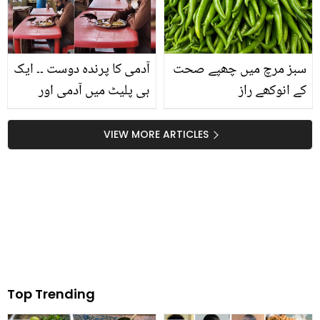
دن ٹہریں گی؟
سبز مرچ میں چھپے صحت
آدمی کا پرندہ دوست ۔۔ ایک
کے انوکھے راز
ہی پلیٹ میں آدمی اور
پرندے کے دال چاول کھانے
کی پرانی مگر دلچسپ
VIEW MORE ARTICLES
ویڈیو وائرل
Top Trending