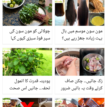
مون سون موسم میں بال
چولائی کو مون سون کی
بہت زیادہ جھڑ رہے ہیں؟
سپر فوڈ سبزی کیوں کہا
جانیں بالوں کو مضبوط
جاتا ہے؟ جانیں وٹامنز،
بنانے کے چند قدرتی طریقے
منرلز اور اینٹی آکسیڈنٹس
سے بھرپور اس سبزی کے
فائدے
رُک جائیں۔۔ چکن صاف
پودینہ قدرت کا انمول
کرتے وقت یہ باتیں ضرور
تحفہ۔۔ جانیں اس صحت
یاد رکھیں
بخش پتوں کے 10 حیرت
انگیز طبی فوائد