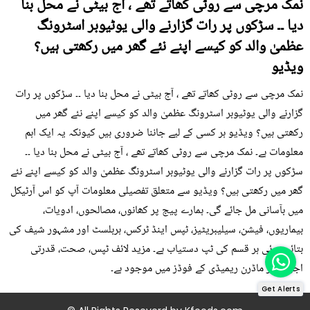
نمک مرچی سے روٹی کھاتے تھے ، آج بیٹی نے محل بنا
دیا ۔۔ سڑکوں پر رات گزارنے والی یوٹیوبر اسٹرونگ
عظمیٰ والد کو کیسے اپنے نئے گھر میں رکھتی ہیں؟
ویڈیو
نمک مرچی سے روٹی کھاتے تھے ، آج بیٹی نے محل بنا دیا ۔۔ سڑکوں پر رات
گزارنے والی یوٹیوبر اسٹرونگ عظمیٰ والد کو کیسے اپنے نئے گھر میں
رکھتی ہیں؟ ویڈیو ہر کسی کے لیے جاننا ضروری ہیں کیونکہ یہ ایک اہم
معلومات ہے۔ نمک مرچی سے روٹی کھاتے تھے ، آج بیٹی نے محل بنا دیا ۔۔
سڑکوں پر رات گزارنے والی یوٹیوبر اسٹرونگ عظمیٰ والد کو کیسے اپنے نئے
گھر میں رکھتی ہیں؟ ویڈیو سے متعلق تفصیلی معلومات آپ کو اس آرٹیکل
میں بآسانی مل جائے گی۔ ہمارے پیج پر کھانوں، مصالحوں، ادویات،
بیماریوں، فیشن، سیلیبریٹیز، ٹپس اینڈ ٹرکس، ہربلسٹ اور مشہور شیف کی
بتائی ہوئی ہر قسم کی ٹپ دستیاب ہے۔ مزید لائف ٹپس، صحت، قدرتی
اجزاء اور ماڈرن ریمیڈی کے فوڈز میں موجود ہے۔
Get Alerts