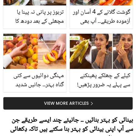
گوشت گلانے کے 4 آسان اور
تربوز پر پانی نہ پینا یا
آزمودہ طریقے۔۔ آپ بھی
مچھلی کے بعد دودھ کا
جانیں انٹرنیشنل شیف کے
استعمال۔۔ جانیں کھانوں
بتائے راز
سے متعلق غلط فہمیوں کی
حقیقت کیا ہے اور افواہ
کیا؟
کیلے کے چھلکے پھینکنے
مہنگی دوائیوں سے کئی
سے پہلے یہ ضرور پڑھیں!
گناہ بہتر۔۔ جانیں شدید
جلد کے 3 بڑے مسائل کا
گرمی کے موسم میں آڑو
سستا اور قدرتی حل
کیوں کھانا چاہیے؟
VIEW MORE ARTICLES
بینائی کو بہتر بنائیں ۔۔ جانیئے چند ایسے طریقے جن
سے آپ اپنی بینائی کو بہتر بنا سکتے ہیں تاکہ دِکھائی