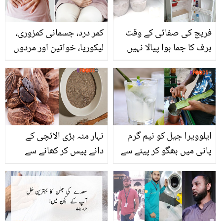
فریج کی صفائی کے وقت
کمر درد، جسمانی کمزوری،
برف کا جما ہوا پیالا نہیں
لیکوریا، خواتین اور مردوں
نکلتا تو جانیے فریج کی
کے بیشترمسائل کا حل اس
صفائی کا ایسا طریقہ جس
ایک بوٹی میں موجود
سے فریزر پگھلے منٹوں میں
ایلوویرا جیل کو نیم گرم
نہار منہ بڑی الائچی کے
پانی میں بھگو کر پینے سے
دانے پیس کر کھانے سے
کیا ہوگا؟ ایلوویرا کے پانی
جسم میں کیا تبدیلی آتی
کے استعمال کا وہ طریقہ
ہے؟ بڑی الائچی کے چند وہ
جو روزمرہ ہونے والی اس
فائدے جن سے آپ بھی اس
بیماری سے بچا سکتا ہے
کا استعمال بڑھانے پر