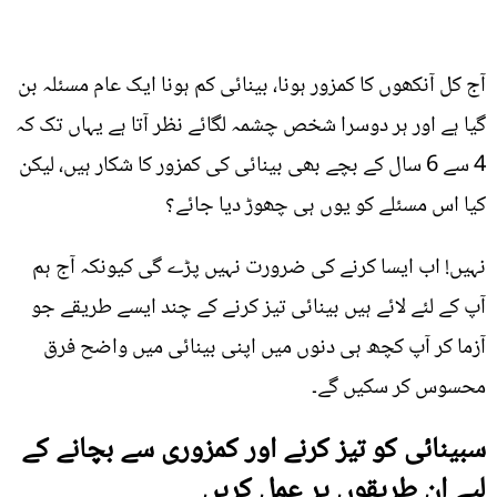
آج کل آنکھوں کا کمزور ہونا، بینائی کم ہونا ایک عام مسئلہ بن
گیا ہے اور ہر دوسرا شخص چشمہ لگائے نظر آتا ہے یہاں تک کہ
4 سے 6 سال کے بچے بھی بینائی کی کمزور کا شکار ہیں، لیکن
کیا اس مسئلے کو یوں ہی چھوڑ دیا جائے؟
نہیں! اب ایسا کرنے کی ضرورت نہیں پڑے گی کیونکہ آج ہم
آپ کے لئے لائے ہیں بینائی تیز کرنے کے چند ایسے طریقے جو
آزما کر آپ کچھ ہی دنوں میں اپنی بینائی میں واضح فرق
محسوس کر سکیں گے۔
سبینائی کو تیز کرنے اور کمزوری سے بچانے کے
لیے ان طریقوں پر عمل کریں