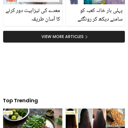
مجبور ہوجائیں گے
پہلی بار خانہ کعبہ کو
معدے کی تیزابیت دور کرنے
سامنے دیکھ کر رونگٹے
کا آسان طریقہ
کھڑے ہوگئے تھے۔۔ 8 سال
خدا کے گھر کی صفائی
VIEW MORE ARTICLES
کرنے والے اس پاکستانی
نوجوان کیا معجزات
دیکھے؟
Top Trending