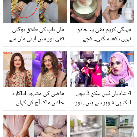
ہونے لگا؟
کاظم نے دوبارہ پوچھنے پر
حقیقت بتا دی
مہنگی کریم بھی یہ جادو
ماں باپ کی طلاق ہوگئی
نہیں دکھا سکتی.. کچے
تھی اور میں اپنی ماں سے
دودھ سے پائیں چاند جیسا
۔۔ 58 سالہ شخص اپنی
چہرہ وہ بھی بنا کسی
والدہ سے طویل عرصے بعد
خرچے کے
کس طرح ملا ؟ویڈیو آپ کو
رلا دے گی
4 شادیاں کیں لیکن 3 بچے
ماضی کی مشہور اداکارہ
ایک ہی شوہر سے ہیں.. نور
جاناں ملک آج کل کہاں
بخاری کے نجی زندگی سے
ہیں؟ انہوں نے ویڈیو شئیر
متعلق اہم انکشافات
کردی