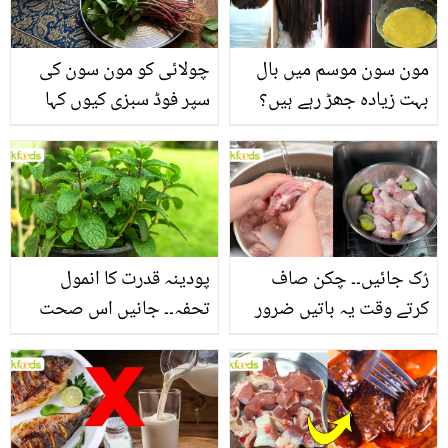
مون سون موسم میں بال
چولائی کو مون سون کی
بہت زیادہ جھڑ رہے ہیں؟
سپر فوڈ سبزی کیوں کہا
جانیں بالوں کو مضبوط
جاتا ہے؟ جانیں وٹامنز،
بنانے کے چند قدرتی طریقے
منرلز اور اینٹی آکسیڈنٹس
سے بھرپور اس سبزی کے
فائدے
رُک جائیں۔۔ چکن صاف
پودینہ قدرت کا انمول
کرتے وقت یہ باتیں ضرور
تحفہ۔۔ جانیں اس صحت
یاد رکھیں
بخش پتوں کے 10 حیرت
انگیز طبی فوائد